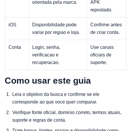
orientada pela marca.
APK
repostado.
iOS
Disponibilidade pode
Confirme antes
variar por regiao e loja.
de criar conta.
Conta
Login, senha,
Use canais
verificacao e
oficiais de
recuperacao.
suporte.
Como usar este guia
Leia o objetivo da busca e confirme se ele
corresponde ao que voce quer comparar.
Verifique fonte oficial, dominio correto, termos atuais,
suporte e regras de conta.
Trate bonus, limites, prazos e disponibilidade como