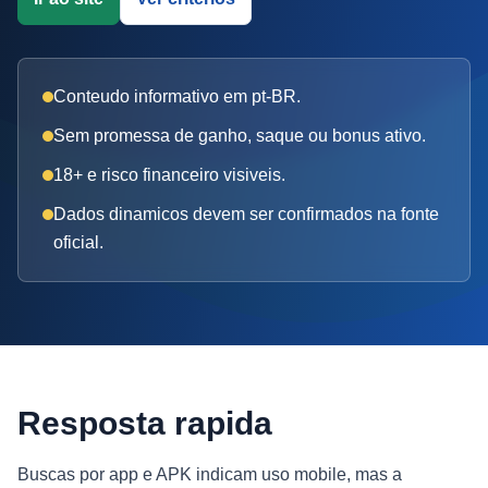
Conteudo informativo em pt-BR.
Sem promessa de ganho, saque ou bonus ativo.
18+ e risco financeiro visiveis.
Dados dinamicos devem ser confirmados na fonte
oficial.
Resposta rapida
Buscas por app e APK indicam uso mobile, mas a