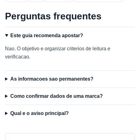
Perguntas frequentes
Este guia recomenda apostar?
Nao. O objetivo e organizar criterios de leitura e
verificacao.
As informacoes sao permanentes?
Como confirmar dados de uma marca?
Qual e o aviso principal?