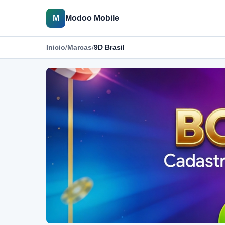
M
Modoo Mobile
Inicio
/
Marcas
/
9D Brasil