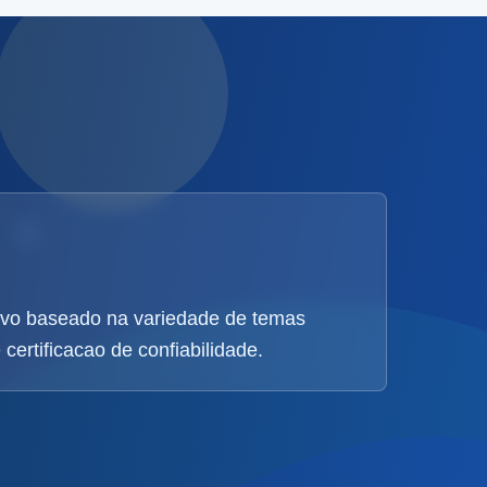
ivo baseado na variedade de temas
certificacao de confiabilidade.