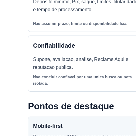
Deposito minimo, Pix, saque, limites, titularidad
e tempo de processamento.
Nao assumir prazo, limite ou disponibilidade fixa.
Confiabilidade
Suporte, avaliacao, analise, Reclame Aqui e
reputacao publica.
Nao concluir confiavel por uma unica busca ou nota
isolada.
Pontos de destaque
Mobile-first