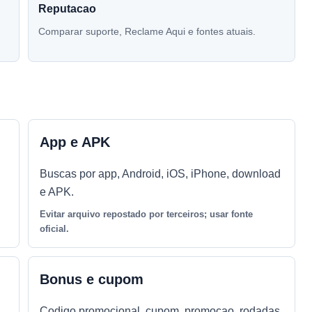
Reputacao
Comparar suporte, Reclame Aqui e fontes atuais.
App e APK
Buscas por app, Android, iOS, iPhone, download
e APK.
Evitar arquivo repostado por terceiros; usar fonte
oficial.
Bonus e cupom
Codigo promocional, cupom, promocao, rodadas