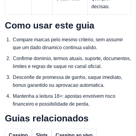
decisao.
Como usar este guia
Compare marcas pelo mesmo criterio, sem assumir
que um dado dinamico continua valido.
Confirme dominio, termos atuais, suporte, documentos,
limites e regras de saque no canal oficial.
Desconfie de promessa de ganho, saque imediato,
bonus garantido ou aprovacao automatica.
Mantenha a leitura 18+: apostas envolvem risco
financeiro e possibilidade de perda.
Guias relacionados
Cassino
Slots
Cassino ao vivo