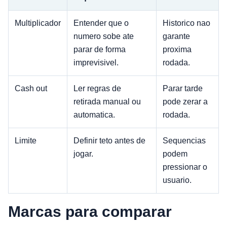
Multiplicador
Entender que o
Historico nao
numero sobe ate
garante
parar de forma
proxima
imprevisivel.
rodada.
Cash out
Ler regras de
Parar tarde
retirada manual ou
pode zerar a
automatica.
rodada.
Limite
Definir teto antes de
Sequencias
jogar.
podem
pressionar o
usuario.
Marcas para comparar