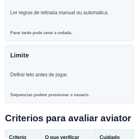
Ler regras de retirada manual ou automatica.
Parar tarde pode zerar a rodada.
Limite
Definir teto antes de jogar.
Sequencias podem pressionar o usuario.
Criterios para avaliar aviator
Criterio
O que verificar
Cuidado