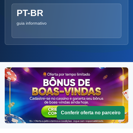
PT-BR
guia informativo
Conferir oferta no parceiro