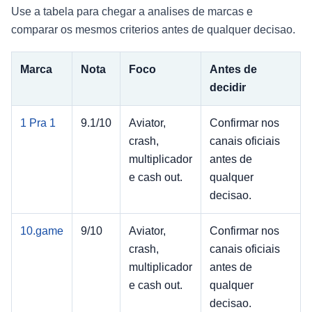
Use a tabela para chegar a analises de marcas e
comparar os mesmos criterios antes de qualquer decisao.
Marca
Nota
Foco
Antes de
decidir
1 Pra 1
9.1/10
Aviator,
Confirmar nos
crash,
canais oficiais
multiplicador
antes de
e cash out.
qualquer
decisao.
10.game
9/10
Aviator,
Confirmar nos
crash,
canais oficiais
multiplicador
antes de
e cash out.
qualquer
decisao.