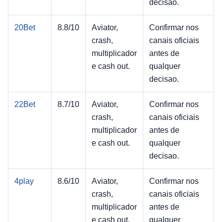
decisao.
20Bet
8.8/10
Aviator,
Confirmar nos
crash,
canais oficiais
multiplicador
antes de
e cash out.
qualquer
decisao.
22Bet
8.7/10
Aviator,
Confirmar nos
crash,
canais oficiais
multiplicador
antes de
e cash out.
qualquer
decisao.
4play
8.6/10
Aviator,
Confirmar nos
crash,
canais oficiais
multiplicador
antes de
e cash out.
qualquer