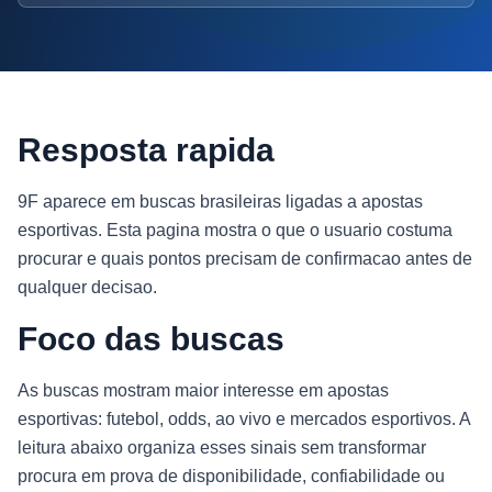
Resposta rapida
9F aparece em buscas brasileiras ligadas a apostas
esportivas. Esta pagina mostra o que o usuario costuma
procurar e quais pontos precisam de confirmacao antes de
qualquer decisao.
Foco das buscas
As buscas mostram maior interesse em apostas
esportivas: futebol, odds, ao vivo e mercados esportivos. A
leitura abaixo organiza esses sinais sem transformar
procura em prova de disponibilidade, confiabilidade ou