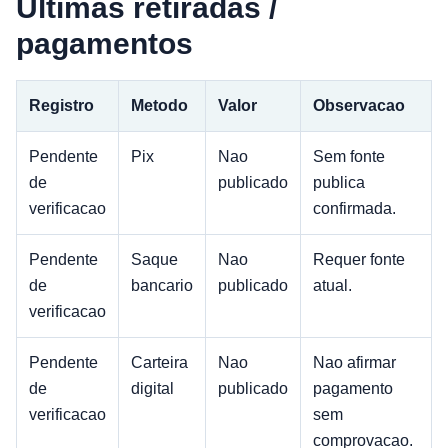
Ultimas retiradas /
pagamentos
Registro
Metodo
Valor
Observacao
Pendente
Pix
Nao
Sem fonte
de
publicado
publica
verificacao
confirmada.
Pendente
Saque
Nao
Requer fonte
de
bancario
publicado
atual.
verificacao
Pendente
Carteira
Nao
Nao afirmar
de
digital
publicado
pagamento
verificacao
sem
comprovacao.