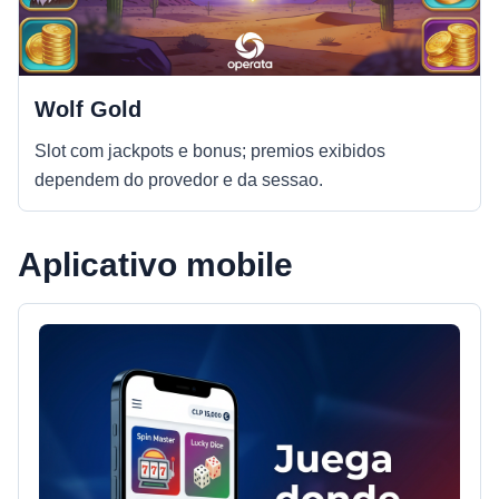
Wolf Gold
Slot com jackpots e bonus; premios exibidos
dependem do provedor e da sessao.
Aplicativo mobile