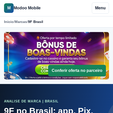
M
Modoo Mobile
Menu
Inicio
/
Marcas
/
9F Brasil
Conferir oferta no parceiro
ANALISE DE MARCA | BRASIL
9F no Brasil: app, Pix,