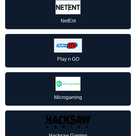
NetEnt
Play n GO
Microgaming
Hacksaw Gaming