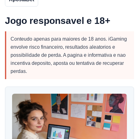
Jogo responsavel e 18+
Conteudo apenas para maiores de 18 anos. iGaming
envolve risco financeiro, resultados aleatorios e
possibilidade de perda. A pagina e informativa e nao
incentiva deposito, aposta ou tentativa de recuperar
perdas.