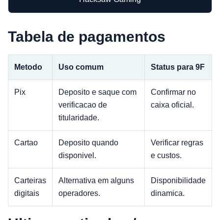
Tabela de pagamentos
Metodo
Uso comum
Status para 9F
Pix
Deposito e saque com
Confirmar no
verificacao de
caixa oficial.
titularidade.
Cartao
Deposito quando
Verificar regras
disponivel.
e custos.
Carteiras
Alternativa em alguns
Disponibilidade
digitais
operadores.
dinamica.