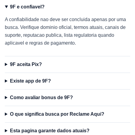
9F e confiavel?
A confiabilidade nao deve ser concluida apenas por uma
busca. Verifique dominio oficial, termos atuais, canais de
suporte, reputacao publica, lista regulatoria quando
aplicavel e regras de pagamento.
9F aceita Pix?
Existe app de 9F?
Como avaliar bonus de 9F?
O que significa busca por Reclame Aqui?
Esta pagina garante dados atuais?