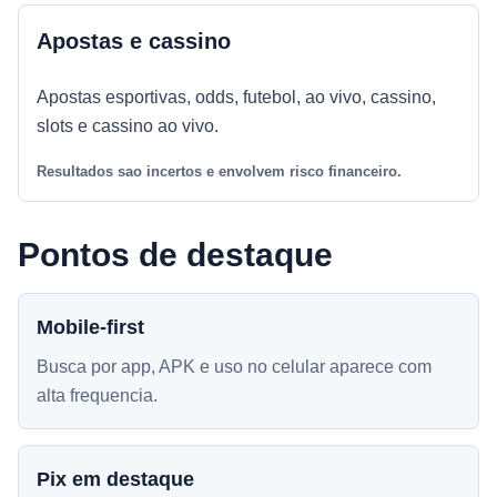
Apostas e cassino
Apostas esportivas, odds, futebol, ao vivo, cassino,
slots e cassino ao vivo.
Resultados sao incertos e envolvem risco financeiro.
Pontos de destaque
Mobile-first
Busca por app, APK e uso no celular aparece com
alta frequencia.
Pix em destaque