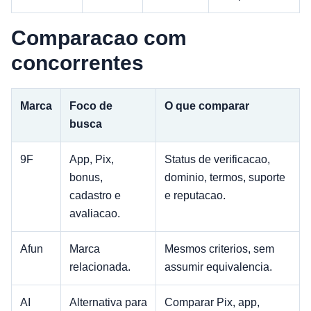
Comparacao com
concorrentes
Marca
Foco de
O que comparar
busca
9F
App, Pix,
Status de verificacao,
bonus,
dominio, termos, suporte
cadastro e
e reputacao.
avaliacao.
Afun
Marca
Mesmos criterios, sem
relacionada.
assumir equivalencia.
AI
Alternativa para
Comparar Pix, app,