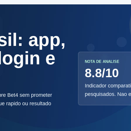
il: app,
login e
NOTA DE ANALISE
8.8/10
Indicador comparat
pesquisados. Nao e 
obre Bet4 sem prometer
que rapido ou resultado