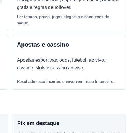
e
gratis e regras de rollover.
Ler termos, prazo, jogos elegiveis e condicoes de
saque.
Apostas e cassino
Apostas esportivas, odds, futebol, ao vivo,
cassino, slots e cassino ao vivo.
Resultados sao incertos e envolvem risco financeiro.
Pix em destaque