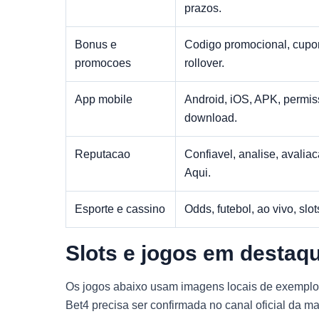
prazos.
Bonus e
Codigo promocional, cupom
promocoes
rollover.
App mobile
Android, iOS, APK, permis
download.
Reputacao
Confiavel, analise, avalia
Aqui.
Esporte e cassino
Odds, futebol, ao vivo, slo
Slots e jogos em destaq
Os jogos abaixo usam imagens locais de exemplo e
Bet4 precisa ser confirmada no canal oficial da ma