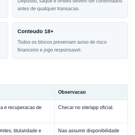
Deposito, saque e limites devem ser confirmados
antes de qualquer transacao.
Conteudo 18+
Todos os blocos preservam aviso de risco
financeiro e jogo responsavel.
Observacao
ha e recuperacao de
Checar no site/app oficial.
ites, titularidade e
Nao assumir disponibilidade