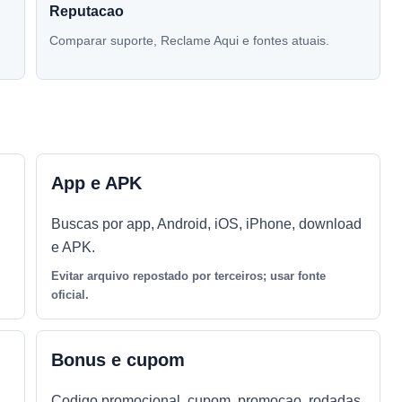
Reputacao
Comparar suporte, Reclame Aqui e fontes atuais.
App e APK
Buscas por app, Android, iOS, iPhone, download
e APK.
Evitar arquivo repostado por terceiros; usar fonte
oficial.
Bonus e cupom
Codigo promocional, cupom, promocao, rodadas