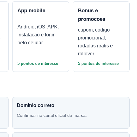
App mobile
Bonus e
promocoes
Android, iOS, APK,
cupom, codigo
instalacao e login
.
promocional,
pelo celular.
rodadas gratis e
rollover.
5 pontos de interesse
5 pontos de interesse
Dominio correto
Confirmar no canal oficial da marca.