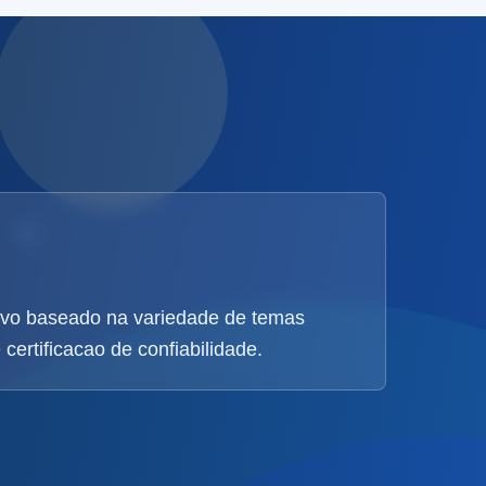
ivo baseado na variedade de temas
certificacao de confiabilidade.