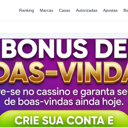
Ranking
Marcas
Casas
Autorizadas
Apostas
Bo