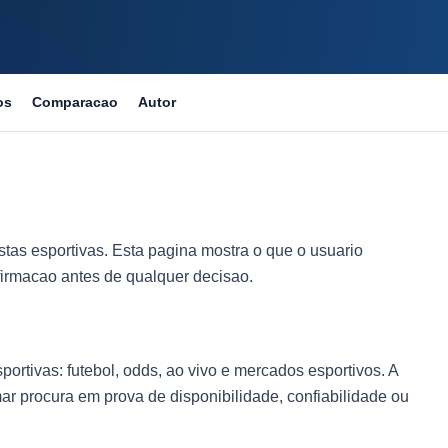
os
Comparacao
Autor
tas esportivas. Esta pagina mostra o que o usuario
firmacao antes de qualquer decisao.
rtivas: futebol, odds, ao vivo e mercados esportivos. A
mar procura em prova de disponibilidade, confiabilidade ou