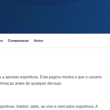
os
Comparacao
Autor
 a apostas esportivas. Esta pagina mostra o que o usuario
firmacao antes de qualquer decisao.
rtivas: futebol, odds, ao vivo e mercados esportivos. A