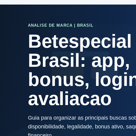
ANALISE DE MARCA | BRASIL
Betespecial
Brasil: app, 
bonus, logi
avaliacao
Guia para organizar as principais buscas s
disponibilidade, legalidade, bonus ativo, sa
financeiro.