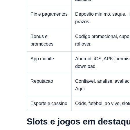
Pix e pagamentos
Deposito minimo, saque, lim
prazos.
Bonus e
Codigo promocional, cupom
promocoes
rollover.
App mobile
Android, iOS, APK, permis
download.
Reputacao
Confiavel, analise, avalia
Aqui.
Esporte e cassino
Odds, futebol, ao vivo, slo
Slots e jogos em destaq