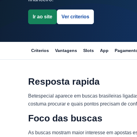
Ir ao site
Ver criterios
Criterios
Vantagens
Slots
App
Pagament
Resposta rapida
Betespecial aparece em buscas brasileiras ligadas
costuma procurar e quais pontos precisam de con
Foco das buscas
As buscas mostram maior interesse em apostas espo