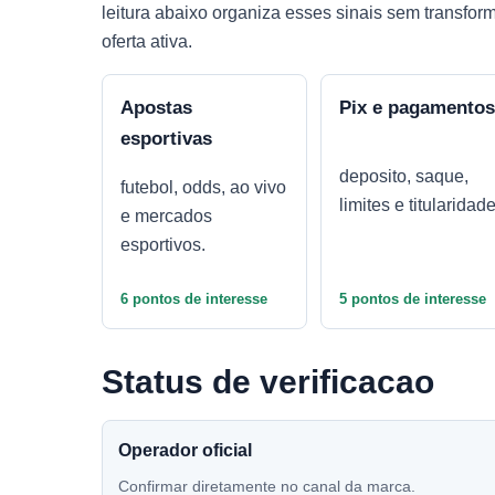
leitura abaixo organiza esses sinais sem transfor
oferta ativa.
Apostas
Pix e pagamentos
esportivas
deposito, saque,
futebol, odds, ao vivo
limites e titularidade
e mercados
esportivos.
6 pontos de interesse
5 pontos de interesse
Status de verificacao
Operador oficial
Confirmar diretamente no canal da marca.