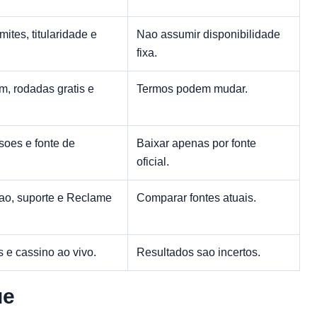
ites, titularidade e
Nao assumir disponibilidade
fixa.
, rodadas gratis e
Termos podem mudar.
soes e fonte de
Baixar apenas por fonte
oficial.
cao, suporte e Reclame
Comparar fontes atuais.
ts e cassino ao vivo.
Resultados sao incertos.
ue