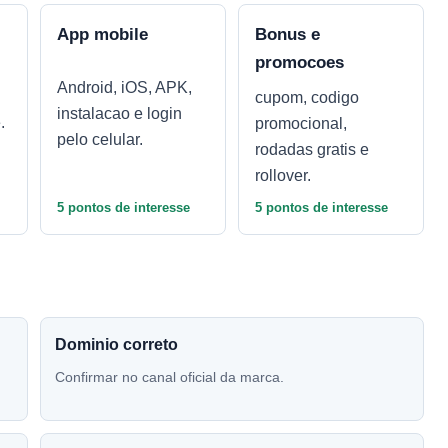
App mobile
Bonus e
promocoes
Android, iOS, APK,
cupom, codigo
instalacao e login
.
promocional,
pelo celular.
rodadas gratis e
rollover.
5 pontos de interesse
5 pontos de interesse
Dominio correto
Confirmar no canal oficial da marca.