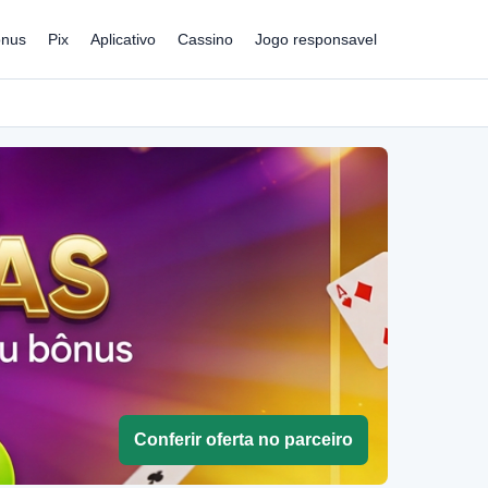
nus
Pix
Aplicativo
Cassino
Jogo responsavel
Conferir oferta no parceiro