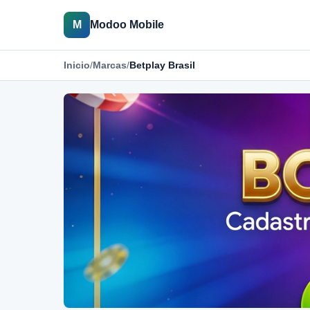
M
Modoo Mobile
Inicio
/
Marcas
/
Betplay Brasil