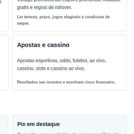
e
gratis e regras de rollover.
Ler termos, prazo, jogos elegiveis e condicoes de
saque.
Apostas e cassino
Apostas esportivas, odds, futebol, ao vivo,
cassino, slots e cassino ao vivo.
Resultados sao incertos e envolvem risco financeiro.
Pix em destaque