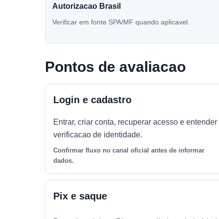
Autorizacao Brasil
Verificar em fonte SPA/MF quando aplicavel.
Pontos de avaliacao
Login e cadastro
Entrar, criar conta, recuperar acesso e entender
verificacao de identidade.
Confirmar fluxo no canal oficial antes de informar
dados.
Pix e saque