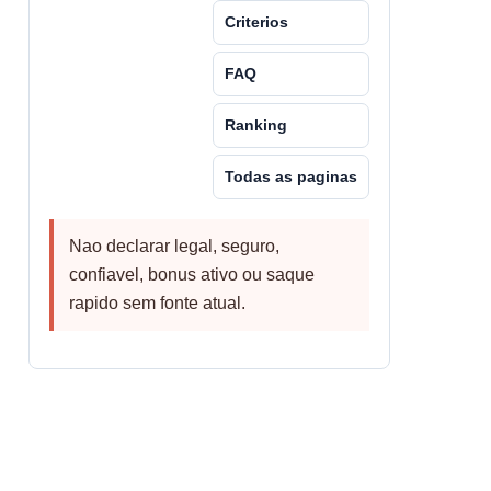
Criterios
FAQ
Ranking
Todas as paginas
Nao declarar legal, seguro,
confiavel, bonus ativo ou saque
rapido sem fonte atual.