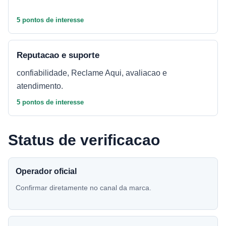
5 pontos de interesse
Reputacao e suporte
confiabilidade, Reclame Aqui, avaliacao e
atendimento.
5 pontos de interesse
Status de verificacao
Operador oficial
Confirmar diretamente no canal da marca.