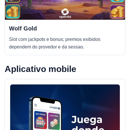
Wolf Gold
Slot com jackpots e bonus; premios exibidos
dependem do provedor e da sessao.
Aplicativo mobile