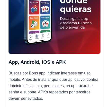
App, Android, iOS e APK
Buscas por Bons app indicam interesse em uso
mobile. Antes de instalar qualquer aplicativo, confira
dominio oficial, loja, permissoes, recuperacao de
senha e suporte. APKs repostados por terceiros
devem ser evitados.