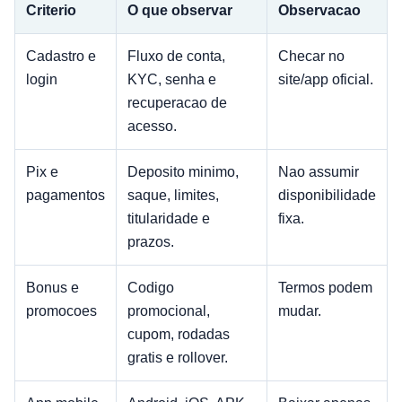
Criterio
O que observar
Observacao
Cadastro e
Fluxo de conta,
Checar no
login
KYC, senha e
site/app oficial.
recuperacao de
acesso.
Pix e
Deposito minimo,
Nao assumir
pagamentos
saque, limites,
disponibilidade
titularidade e
fixa.
prazos.
Bonus e
Codigo
Termos podem
promocoes
promocional,
mudar.
cupom, rodadas
gratis e rollover.