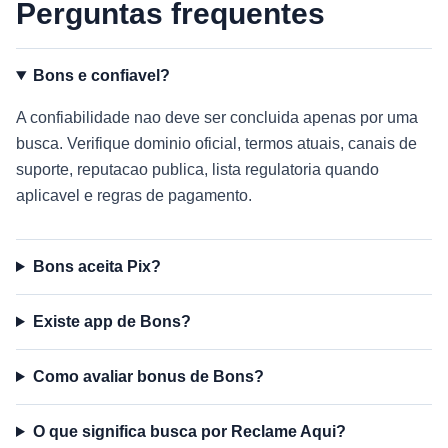
Perguntas frequentes
Bons e confiavel?
A confiabilidade nao deve ser concluida apenas por uma
busca. Verifique dominio oficial, termos atuais, canais de
suporte, reputacao publica, lista regulatoria quando
aplicavel e regras de pagamento.
Bons aceita Pix?
Existe app de Bons?
Como avaliar bonus de Bons?
O que significa busca por Reclame Aqui?