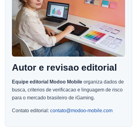
Autor e revisao editorial
Equipe editorial Modoo Mobile
organiza dados de
busca, criterios de verificacao e linguagem de risco
para o mercado brasileiro de iGaming.
Contato editorial:
contato@modoo-mobile.com