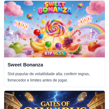
Sweet Bonanza
Slot popular de volatilidade alta; conferir regras,
fornecedor e limites antes de jogar.