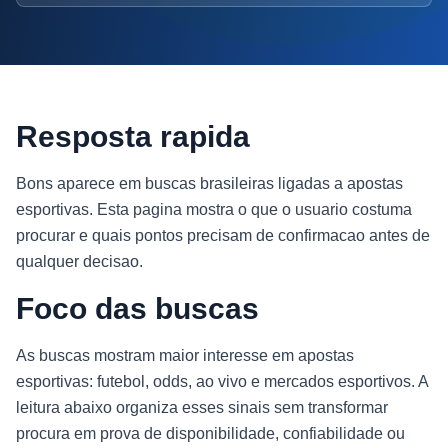
Resposta rapida
Bons aparece em buscas brasileiras ligadas a apostas
esportivas. Esta pagina mostra o que o usuario costuma
procurar e quais pontos precisam de confirmacao antes de
qualquer decisao.
Foco das buscas
As buscas mostram maior interesse em apostas
esportivas: futebol, odds, ao vivo e mercados esportivos. A
leitura abaixo organiza esses sinais sem transformar
procura em prova de disponibilidade, confiabilidade ou