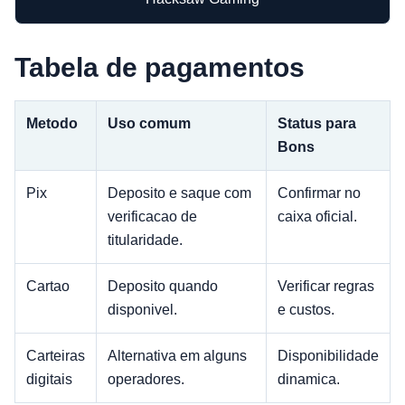
Tabela de pagamentos
Metodo
Uso comum
Status para
Bons
Pix
Deposito e saque com
Confirmar no
verificacao de
caixa oficial.
titularidade.
Cartao
Deposito quando
Verificar regras
disponivel.
e custos.
Carteiras
Alternativa em alguns
Disponibilidade
digitais
operadores.
dinamica.