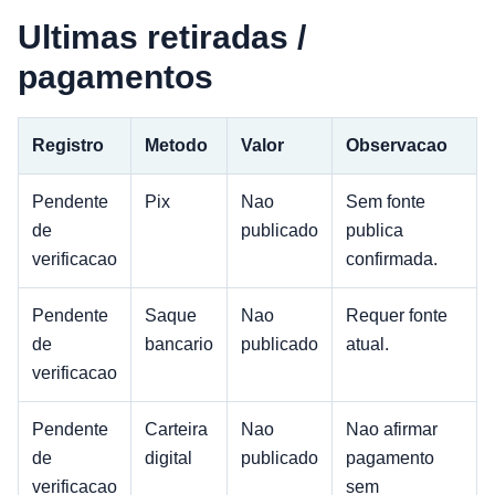
Ultimas retiradas /
pagamentos
Registro
Metodo
Valor
Observacao
Pendente
Pix
Nao
Sem fonte
de
publicado
publica
verificacao
confirmada.
Pendente
Saque
Nao
Requer fonte
de
bancario
publicado
atual.
verificacao
Pendente
Carteira
Nao
Nao afirmar
de
digital
publicado
pagamento
verificacao
sem