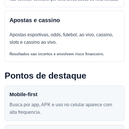
Apostas e cassino
Apostas esportivas, odds, futebol, ao vivo, cassino,
slots e cassino ao vivo.
Resultados sao incertos e envolvem risco financeiro.
Pontos de destaque
Mobile-first
Busca por app, APK e uso no celular aparece com
alta frequencia.