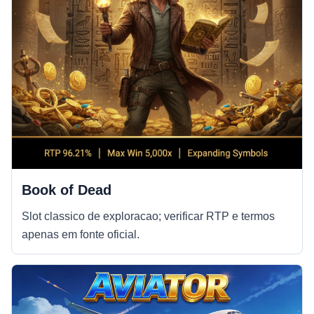
Book of Dead
Slot classico de exploracao; verificar RTP e termos
apenas em fonte oficial.