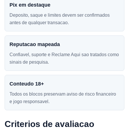
Pix em destaque
Deposito, saque e limites devem ser confirmados
antes de qualquer transacao.
Reputacao mapeada
Confiavel, suporte e Reclame Aqui sao tratados como
sinais de pesquisa.
Conteudo 18+
Todos os blocos preservam aviso de risco financeiro
e jogo responsavel.
Criterios de avaliacao