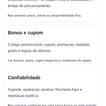
tempo de processamento.
Nao assumir prazo, limite ou disponibilidade fixa.
Bonus e cupom
Codigo promocional, cupom, promocao, rodadas
gratis e regras de rollover.
Ler termos, prazo, jogos elegiveis e condicoes de saque.
Confiabilidade
Suporte, avaliacao, analise, Reclame Aqui e
reputacao publica.
Nao concluir confiavel por uma unica busca ou nota isolada.