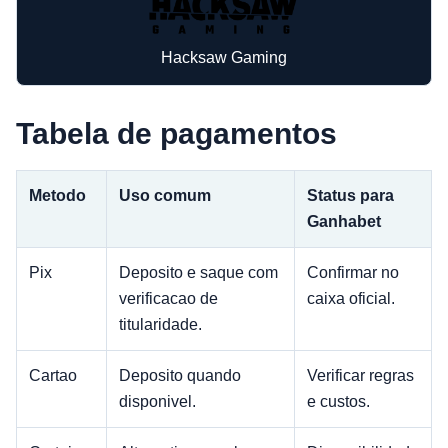
Hacksaw Gaming
Tabela de pagamentos
Metodo
Uso comum
Status para
Ganhabet
Pix
Deposito e saque com
Confirmar no
verificacao de
caixa oficial.
titularidade.
Cartao
Deposito quando
Verificar regras
disponivel.
e custos.