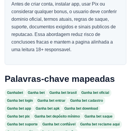
Antes de criar conta, instalar app, usar Pix ou
considerar qualquer bonus, o usuario deve conferir
dominio oficial, termos atuais, regras de saque,
suporte, documentos exigidos e sinais publicos de
reputacao. Essa abordagem reduz risco de
conclusoes fracas e mantem a pagina alinhada a
uma leitura 18+ responsavel.
Palavras-chave mapeadas
Ganhabet
Ganha bet
Ganha bet brasil
Ganha bet oficial
Ganha bet login
Ganha bet entrar
Ganha bet cadastro
Ganha bet app
Ganha bet apk
Ganha bet download
Ganha bet pix
Ganha bet depósito mínimo
Ganha bet saque
Ganha bet suporte
Ganha bet confiável
Ganha bet reclame aqui