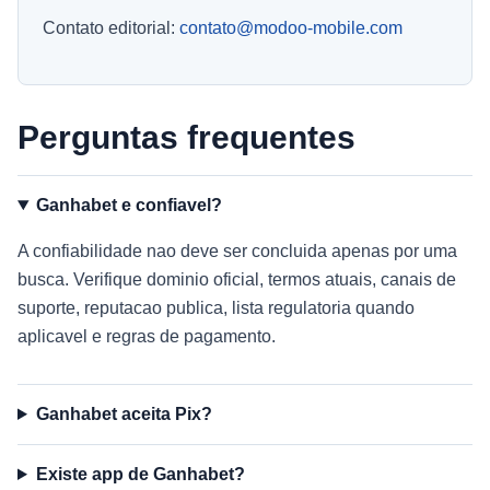
Contato editorial:
contato@modoo-mobile.com
Perguntas frequentes
Ganhabet e confiavel?
A confiabilidade nao deve ser concluida apenas por uma
busca. Verifique dominio oficial, termos atuais, canais de
suporte, reputacao publica, lista regulatoria quando
aplicavel e regras de pagamento.
Ganhabet aceita Pix?
Existe app de Ganhabet?