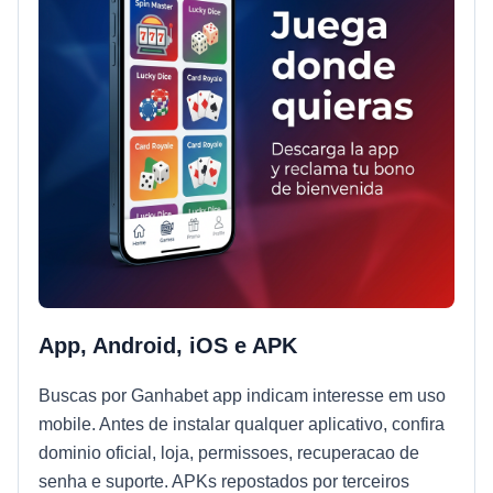
App, Android, iOS e APK
Buscas por Ganhabet app indicam interesse em uso
mobile. Antes de instalar qualquer aplicativo, confira
dominio oficial, loja, permissoes, recuperacao de
senha e suporte. APKs repostados por terceiros