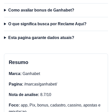
Como avaliar bonus de Ganhabet?
O que significa busca por Reclame Aqui?
Esta pagina garante dados atuais?
Resumo
Marca:
Ganhabet
Pagina:
/marcas/ganhabet/
Nota de analise:
8.7/10
Foco:
app, Pix, bonus, cadastro, cassino, apostas e
reputacao.