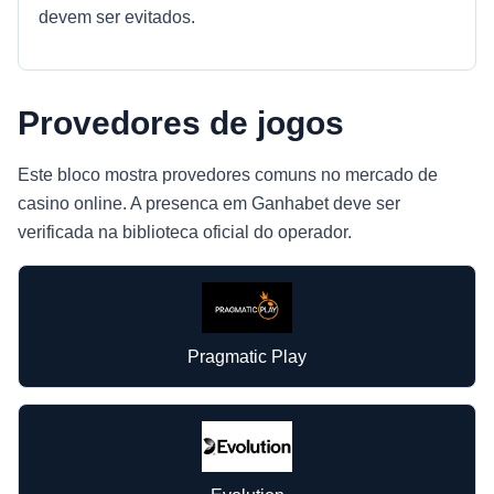
devem ser evitados.
Provedores de jogos
Este bloco mostra provedores comuns no mercado de
casino online. A presenca em Ganhabet deve ser
verificada na biblioteca oficial do operador.
Pragmatic Play