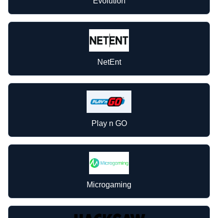
Evolution
NetEnt
Play n GO
Microgaming