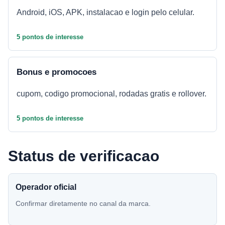
Android, iOS, APK, instalacao e login pelo celular.
5 pontos de interesse
Bonus e promocoes
cupom, codigo promocional, rodadas gratis e rollover.
5 pontos de interesse
Status de verificacao
Operador oficial
Confirmar diretamente no canal da marca.