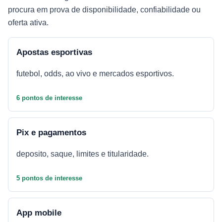
procura em prova de disponibilidade, confiabilidade ou
oferta ativa.
Apostas esportivas
futebol, odds, ao vivo e mercados esportivos.
6 pontos de interesse
Pix e pagamentos
deposito, saque, limites e titularidade.
5 pontos de interesse
App mobile