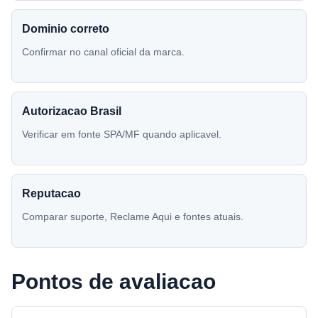
Dominio correto
Confirmar no canal oficial da marca.
Autorizacao Brasil
Verificar em fonte SPA/MF quando aplicavel.
Reputacao
Comparar suporte, Reclame Aqui e fontes atuais.
Pontos de avaliacao