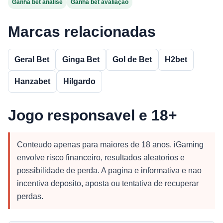
Ganha bet análise
Ganha bet avaliação
Marcas relacionadas
Geral Bet
Ginga Bet
Gol de Bet
H2bet
Hanzabet
Hilgardo
Jogo responsavel e 18+
Conteudo apenas para maiores de 18 anos. iGaming
envolve risco financeiro, resultados aleatorios e
possibilidade de perda. A pagina e informativa e nao
incentiva deposito, aposta ou tentativa de recuperar
perdas.