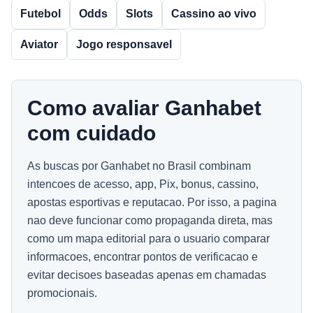
Futebol
Odds
Slots
Cassino ao vivo
Aviator
Jogo responsavel
Como avaliar Ganhabet
com cuidado
As buscas por Ganhabet no Brasil combinam
intencoes de acesso, app, Pix, bonus, cassino,
apostas esportivas e reputacao. Por isso, a pagina
nao deve funcionar como propaganda direta, mas
como um mapa editorial para o usuario comparar
informacoes, encontrar pontos de verificacao e
evitar decisoes baseadas apenas em chamadas
promocionais.