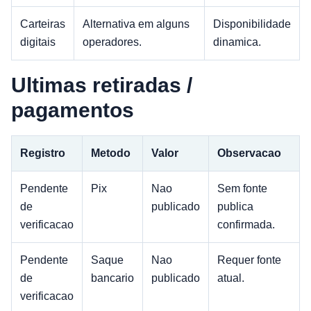
Carteiras
Alternativa em alguns
Disponibilidade
digitais
operadores.
dinamica.
Ultimas retiradas /
pagamentos
Registro
Metodo
Valor
Observacao
Pendente
Pix
Nao
Sem fonte
de
publicado
publica
verificacao
confirmada.
Pendente
Saque
Nao
Requer fonte
de
bancario
publicado
atual.
verificacao