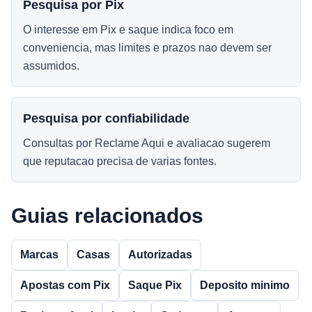
Pesquisa por Pix
O interesse em Pix e saque indica foco em
conveniencia, mas limites e prazos nao devem ser
assumidos.
Pesquisa por confiabilidade
Consultas por Reclame Aqui e avaliacao sugerem
que reputacao precisa de varias fontes.
Guias relacionados
Marcas
Casas
Autorizadas
Apostas com Pix
Saque Pix
Deposito minimo