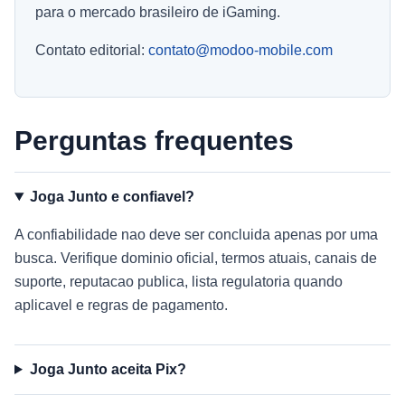
para o mercado brasileiro de iGaming.
Contato editorial:
contato@modoo-mobile.com
Perguntas frequentes
Joga Junto e confiavel?
A confiabilidade nao deve ser concluida apenas por uma
busca. Verifique dominio oficial, termos atuais, canais de
suporte, reputacao publica, lista regulatoria quando
aplicavel e regras de pagamento.
Joga Junto aceita Pix?