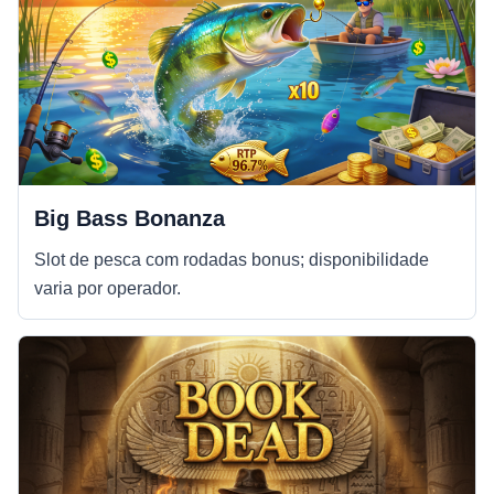
Big Bass Bonanza
Slot de pesca com rodadas bonus; disponibilidade
varia por operador.