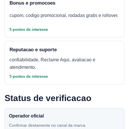
Bonus e promocoes
cupom, codigo promocional, rodadas gratis e rollover.
5 pontos de interesse
Reputacao e suporte
confiabilidade, Reclame Aqui, avaliacao e
atendimento.
5 pontos de interesse
Status de verificacao
Operador oficial
Confirmar diretamente no canal da marca.