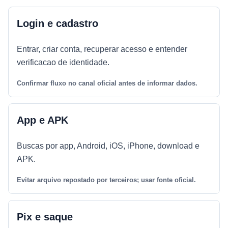
Login e cadastro
Entrar, criar conta, recuperar acesso e entender
verificacao de identidade.
Confirmar fluxo no canal oficial antes de informar dados.
App e APK
Buscas por app, Android, iOS, iPhone, download e
APK.
Evitar arquivo repostado por terceiros; usar fonte oficial.
Pix e saque