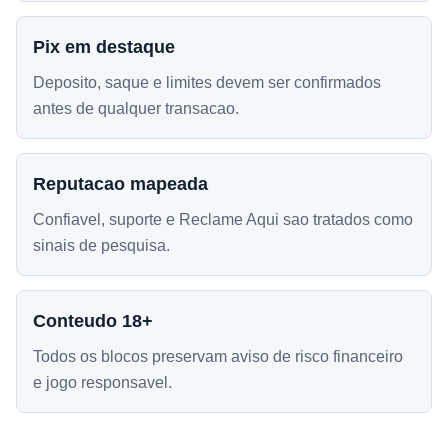
Pix em destaque
Deposito, saque e limites devem ser confirmados
antes de qualquer transacao.
Reputacao mapeada
Confiavel, suporte e Reclame Aqui sao tratados como
sinais de pesquisa.
Conteudo 18+
Todos os blocos preservam aviso de risco financeiro
e jogo responsavel.