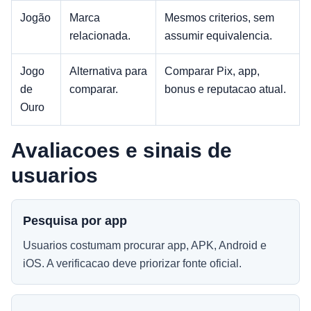
Jogão
Marca
Mesmos criterios, sem
relacionada.
assumir equivalencia.
Jogo
Alternativa para
Comparar Pix, app,
de
comparar.
bonus e reputacao atual.
Ouro
Avaliacoes e sinais de
usuarios
Pesquisa por app
Usuarios costumam procurar app, APK, Android e
iOS. A verificacao deve priorizar fonte oficial.