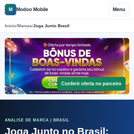
M
Modoo Mobile
Menu
Inicio
/
Marcas
/
Joga Junto Brasil
Conferir oferta no parceiro
ANALISE DE MARCA | BRASIL
Joga Junto no Brasil: