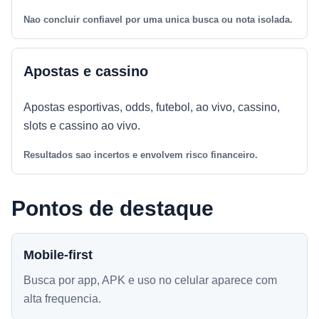
Nao concluir confiavel por uma unica busca ou nota isolada.
Apostas e cassino
Apostas esportivas, odds, futebol, ao vivo, cassino,
slots e cassino ao vivo.
Resultados sao incertos e envolvem risco financeiro.
Pontos de destaque
Mobile-first
Busca por app, APK e uso no celular aparece com
alta frequencia.