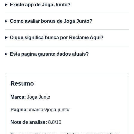
Existe app de Joga Junto?
Como avaliar bonus de Joga Junto?
O que significa busca por Reclame Aqui?
Esta pagina garante dados atuais?
Resumo
Marca:
Joga Junto
Pagina:
/marcas/joga-junto/
Nota de analise:
8.8/10