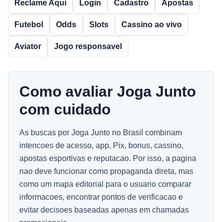
Reclame Aqui
Login
Cadastro
Apostas
Futebol
Odds
Slots
Cassino ao vivo
Aviator
Jogo responsavel
Como avaliar Joga Junto
com cuidado
As buscas por Joga Junto no Brasil combinam
intencoes de acesso, app, Pix, bonus, cassino,
apostas esportivas e reputacao. Por isso, a pagina
nao deve funcionar como propaganda direta, mas
como um mapa editorial para o usuario comparar
informacoes, encontrar pontos de verificacao e
evitar decisoes baseadas apenas em chamadas