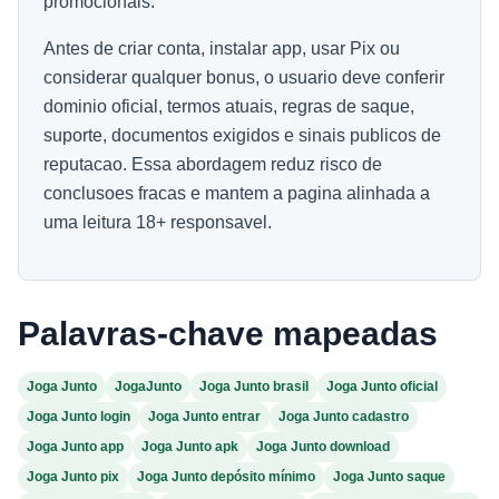
promocionais.
Antes de criar conta, instalar app, usar Pix ou
considerar qualquer bonus, o usuario deve conferir
dominio oficial, termos atuais, regras de saque,
suporte, documentos exigidos e sinais publicos de
reputacao. Essa abordagem reduz risco de
conclusoes fracas e mantem a pagina alinhada a
uma leitura 18+ responsavel.
Palavras-chave mapeadas
Joga Junto
JogaJunto
Joga Junto brasil
Joga Junto oficial
Joga Junto login
Joga Junto entrar
Joga Junto cadastro
Joga Junto app
Joga Junto apk
Joga Junto download
Joga Junto pix
Joga Junto depósito mínimo
Joga Junto saque