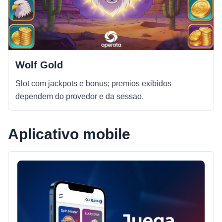
Wolf Gold
Slot com jackpots e bonus; premios exibidos
dependem do provedor e da sessao.
Aplicativo mobile