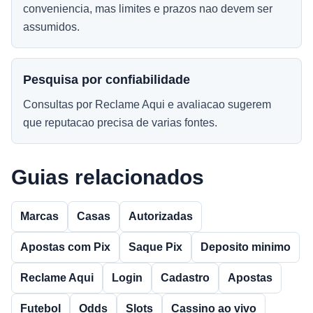
conveniencia, mas limites e prazos nao devem ser
assumidos.
Pesquisa por confiabilidade
Consultas por Reclame Aqui e avaliacao sugerem
que reputacao precisa de varias fontes.
Guias relacionados
Marcas
Casas
Autorizadas
Apostas com Pix
Saque Pix
Deposito minimo
Reclame Aqui
Login
Cadastro
Apostas
Futebol
Odds
Slots
Cassino ao vivo