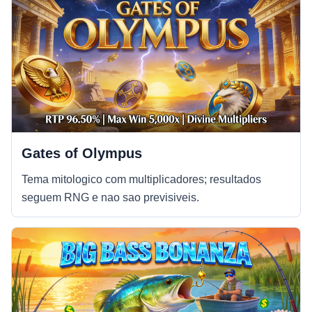
Gates of Olympus
Tema mitologico com multiplicadores; resultados
seguem RNG e nao sao previsiveis.