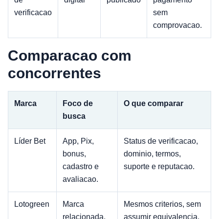
verificacao
sem
comprovacao.
Comparacao com
concorrentes
Marca
Foco de
O que comparar
busca
Líder Bet
App, Pix,
Status de verificacao,
bonus,
dominio, termos,
cadastro e
suporte e reputacao.
avaliacao.
Lotogreen
Marca
Mesmos criterios, sem
relacionada.
assumir equivalencia.