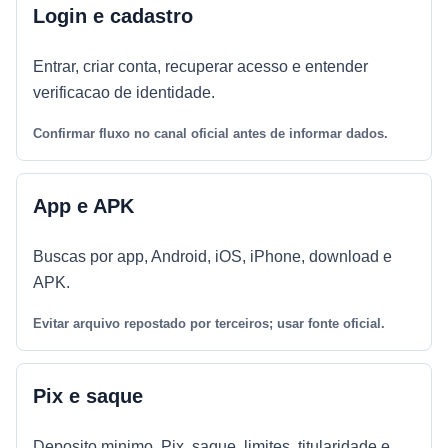
Login e cadastro
Entrar, criar conta, recuperar acesso e entender
verificacao de identidade.
Confirmar fluxo no canal oficial antes de informar dados.
App e APK
Buscas por app, Android, iOS, iPhone, download e
APK.
Evitar arquivo repostado por terceiros; usar fonte oficial.
Pix e saque
Deposito minimo, Pix, saque, limites, titularidade e