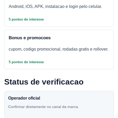
Android, iOS, APK, instalacao e login pelo celular.
5 pontos de interesse
Bonus e promocoes
cupom, codigo promocional, rodadas gratis e rollover.
5 pontos de interesse
Status de verificacao
Operador oficial
Confirmar diretamente no canal da marca.