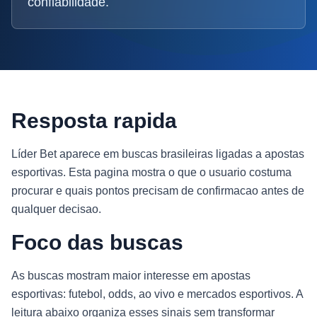
confiabilidade.
Resposta rapida
Líder Bet aparece em buscas brasileiras ligadas a apostas
esportivas. Esta pagina mostra o que o usuario costuma
procurar e quais pontos precisam de confirmacao antes de
qualquer decisao.
Foco das buscas
As buscas mostram maior interesse em apostas
esportivas: futebol, odds, ao vivo e mercados esportivos. A
leitura abaixo organiza esses sinais sem transformar