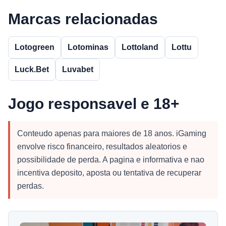
Marcas relacionadas
Lotogreen
Lotominas
Lottoland
Lottu
Luck.Bet
Luvabet
Jogo responsavel e 18+
Conteudo apenas para maiores de 18 anos. iGaming
envolve risco financeiro, resultados aleatorios e
possibilidade de perda. A pagina e informativa e nao
incentiva deposito, aposta ou tentativa de recuperar
perdas.