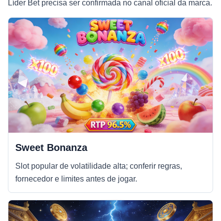
Líder Bet precisa ser confirmada no canal oficial da marca.
Sweet Bonanza
Slot popular de volatilidade alta; conferir regras,
fornecedor e limites antes de jogar.