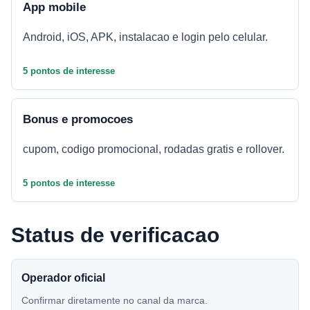
App mobile
Android, iOS, APK, instalacao e login pelo celular.
5 pontos de interesse
Bonus e promocoes
cupom, codigo promocional, rodadas gratis e rollover.
5 pontos de interesse
Status de verificacao
Operador oficial
Confirmar diretamente no canal da marca.