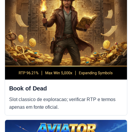
Book of Dead
Slot classico de exploracao; verificar RTP e termos
apenas em fonte oficial.