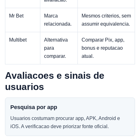
Mr Bet
Marca
Mesmos criterios, sem
relacionada.
assumir equivalencia.
Multibet
Alternativa
Comparar Pix, app,
para
bonus e reputacao
comparar.
atual.
Avaliacoes e sinais de
usuarios
Pesquisa por app
Usuarios costumam procurar app, APK, Android e
iOS. A verificacao deve priorizar fonte oficial.