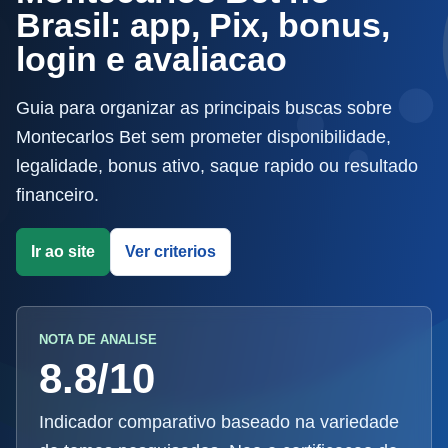
Brasil: app, Pix, bonus,
login e avaliacao
Guia para organizar as principais buscas sobre
Montecarlos Bet sem prometer disponibilidade,
legalidade, bonus ativo, saque rapido ou resultado
financeiro.
Ir ao site
Ver criterios
NOTA DE ANALISE
8.8/10
Indicador comparativo baseado na variedade