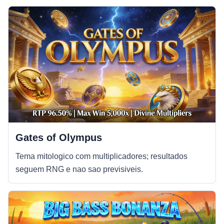
Gates of Olympus
Tema mitologico com multiplicadores; resultados
seguem RNG e nao sao previsiveis.