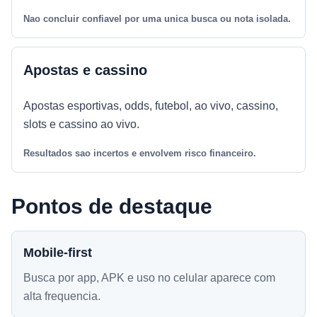
Nao concluir confiavel por uma unica busca ou nota isolada.
Apostas e cassino
Apostas esportivas, odds, futebol, ao vivo, cassino,
slots e cassino ao vivo.
Resultados sao incertos e envolvem risco financeiro.
Pontos de destaque
Mobile-first
Busca por app, APK e uso no celular aparece com
alta frequencia.