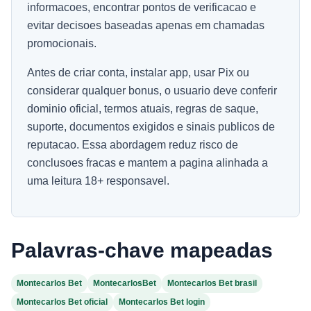
informacoes, encontrar pontos de verificacao e
evitar decisoes baseadas apenas em chamadas
promocionais.
Antes de criar conta, instalar app, usar Pix ou
considerar qualquer bonus, o usuario deve conferir
dominio oficial, termos atuais, regras de saque,
suporte, documentos exigidos e sinais publicos de
reputacao. Essa abordagem reduz risco de
conclusoes fracas e mantem a pagina alinhada a
uma leitura 18+ responsavel.
Palavras-chave mapeadas
Montecarlos Bet
MontecarlosBet
Montecarlos Bet brasil
Montecarlos Bet oficial
Montecarlos Bet login