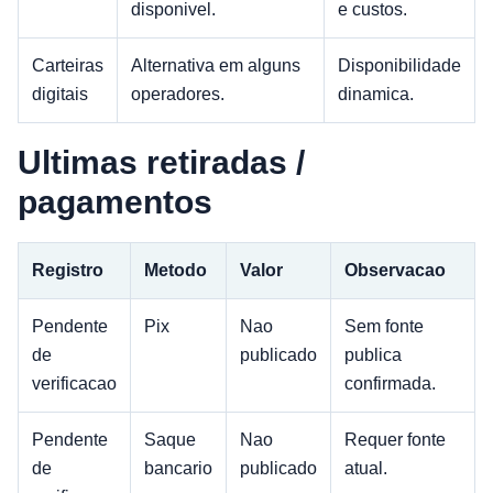
disponivel.
e custos.
Carteiras
Alternativa em alguns
Disponibilidade
digitais
operadores.
dinamica.
Ultimas retiradas /
pagamentos
Registro
Metodo
Valor
Observacao
Pendente
Pix
Nao
Sem fonte
de
publicado
publica
verificacao
confirmada.
Pendente
Saque
Nao
Requer fonte
de
bancario
publicado
atual.