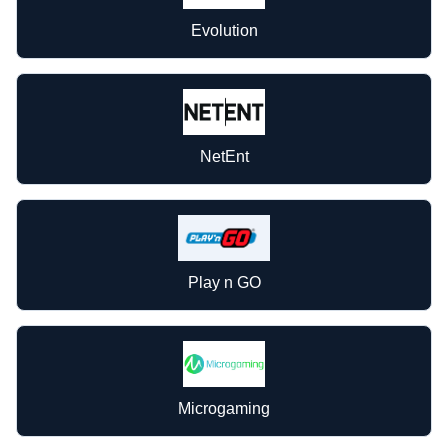
Evolution
NetEnt
Play n GO
Microgaming