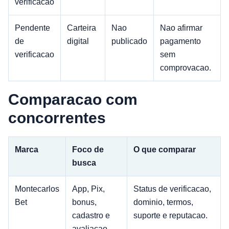
verificacao
Pendente
Carteira
Nao
Nao afirmar
de
digital
publicado
pagamento
verificacao
sem
comprovacao.
Comparacao com
concorrentes
Marca
Foco de
O que comparar
busca
Montecarlos
App, Pix,
Status de verificacao,
Bet
bonus,
dominio, termos,
cadastro e
suporte e reputacao.
avaliacao.