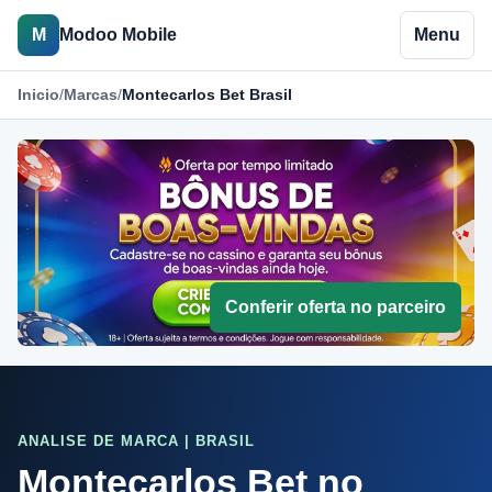
M
Modoo Mobile
Menu
Inicio
/
Marcas
/
Montecarlos Bet Brasil
Conferir oferta no parceiro
ANALISE DE MARCA | BRASIL
Montecarlos Bet no