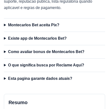
suporte, reputacao publica, lista regulatoria quando
aplicavel e regras de pagamento.
Montecarlos Bet aceita Pix?
Existe app de Montecarlos Bet?
Como avaliar bonus de Montecarlos Bet?
O que significa busca por Reclame Aqui?
Esta pagina garante dados atuais?
Resumo