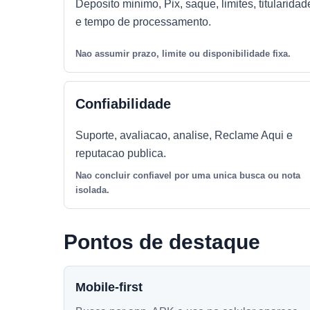
Deposito minimo, Pix, saque, limites, titularidad
e tempo de processamento.
Nao assumir prazo, limite ou disponibilidade fixa.
Confiabilidade
Suporte, avaliacao, analise, Reclame Aqui e
reputacao publica.
Nao concluir confiavel por uma unica busca ou nota
isolada.
Pontos de destaque
Mobile-first