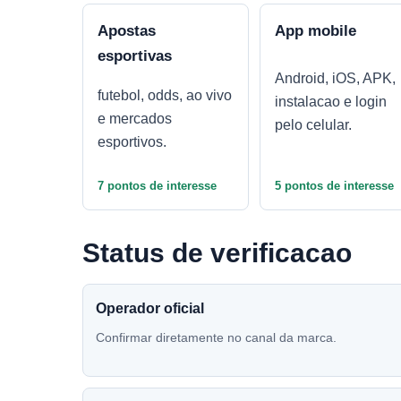
Apostas
App mobile
esportivas
Android, iOS, APK,
futebol, odds, ao vivo
instalacao e login
e mercados
pelo celular.
esportivos.
7 pontos de interesse
5 pontos de interesse
Status de verificacao
Operador oficial
Confirmar diretamente no canal da marca.