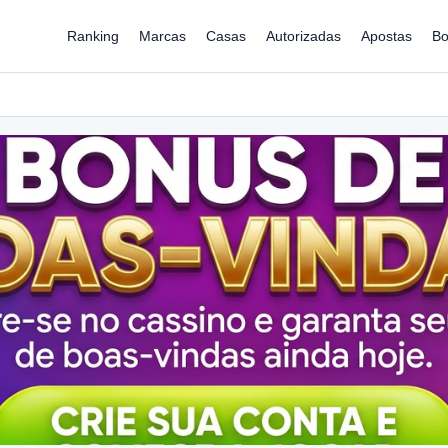
Ranking
Marcas
Casas
Autorizadas
Apostas
Bo