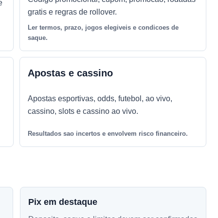
e
gratis e regras de rollover.
Ler termos, prazo, jogos elegiveis e condicoes de
saque.
Apostas e cassino
Apostas esportivas, odds, futebol, ao vivo,
cassino, slots e cassino ao vivo.
Resultados sao incertos e envolvem risco financeiro.
Pix em destaque