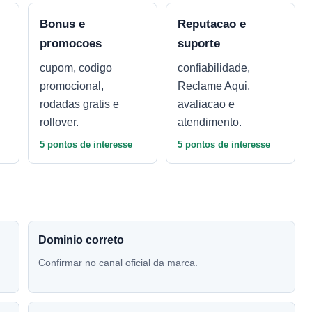
Bonus e
Reputacao e
promocoes
suporte
cupom, codigo
confiabilidade,
promocional,
Reclame Aqui,
rodadas gratis e
avaliacao e
rollover.
atendimento.
5 pontos de interesse
5 pontos de interesse
Dominio correto
Confirmar no canal oficial da marca.