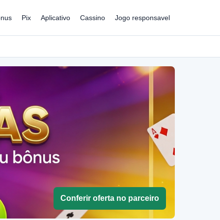
nus
Pix
Aplicativo
Cassino
Jogo responsavel
Conferir oferta no parceiro