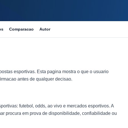
os
Comparacao
Autor
ostas esportivas. Esta pagina mostra o que o usuario
firmacao antes de qualquer decisao.
rtivas: futebol, odds, ao vivo e mercados esportivos. A
mar procura em prova de disponibilidade, confiabilidade ou