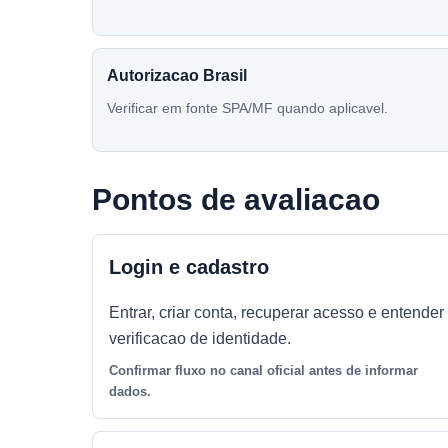
Autorizacao Brasil
Verificar em fonte SPA/MF quando aplicavel.
Pontos de avaliacao
Login e cadastro
Entrar, criar conta, recuperar acesso e entender
verificacao de identidade.
Confirmar fluxo no canal oficial antes de informar
dados.