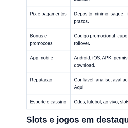
Pix e pagamentos
Deposito minimo, saque, lim
prazos.
Bonus e
Codigo promocional, cupom
promocoes
rollover.
App mobile
Android, iOS, APK, permis
download.
Reputacao
Confiavel, analise, avalia
Aqui.
Esporte e cassino
Odds, futebol, ao vivo, slo
Slots e jogos em destaq