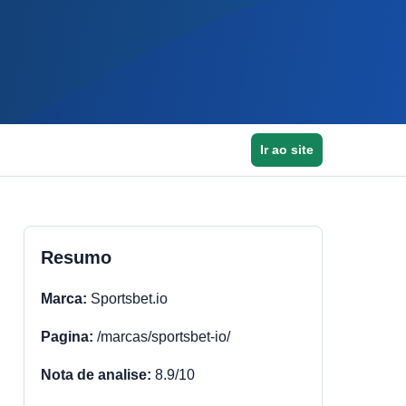
Ir ao site
Resumo
Marca:
Sportsbet.io
Pagina:
/marcas/sportsbet-io/
Nota de analise:
8.9/10