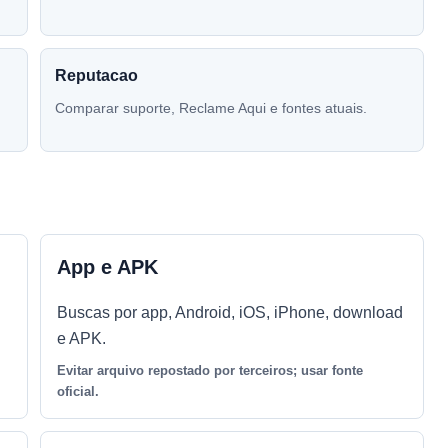
Reputacao
Comparar suporte, Reclame Aqui e fontes atuais.
App e APK
Buscas por app, Android, iOS, iPhone, download
e APK.
Evitar arquivo repostado por terceiros; usar fonte
oficial.