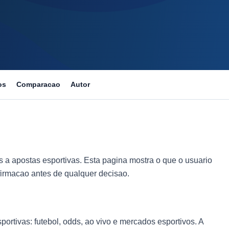
os
Comparacao
Autor
s a apostas esportivas. Esta pagina mostra o que o usuario
firmacao antes de qualquer decisao.
rtivas: futebol, odds, ao vivo e mercados esportivos. A