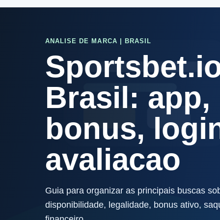
ANALISE DE MARCA | BRASIL
Sportsbet.i
Brasil: app, 
bonus, logi
avaliacao
Guia para organizar as principais buscas so
disponibilidade, legalidade, bonus ativo, sa
financeiro.