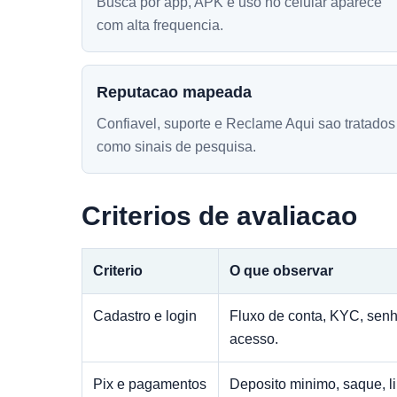
Busca por app, APK e uso no celular aparece
com alta frequencia.
Reputacao mapeada
Confiavel, suporte e Reclame Aqui sao tratados
como sinais de pesquisa.
Criterios de avaliacao
Criterio
O que observar
Cadastro e login
Fluxo de conta, KYC, sen
acesso.
Pix e pagamentos
Deposito minimo, saque, lim