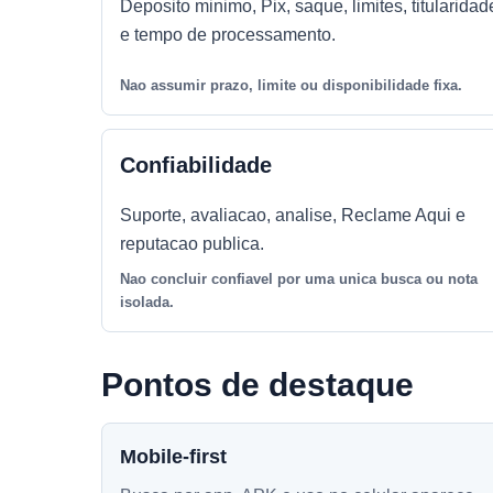
Deposito minimo, Pix, saque, limites, titularidad
e tempo de processamento.
Nao assumir prazo, limite ou disponibilidade fixa.
Confiabilidade
Suporte, avaliacao, analise, Reclame Aqui e
reputacao publica.
Nao concluir confiavel por uma unica busca ou nota
isolada.
Pontos de destaque
Mobile-first