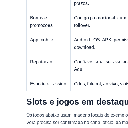
prazos.
Bonus e
Codigo promocional, cupom
promocoes
rollover.
App mobile
Android, iOS, APK, permis
download.
Reputacao
Confiavel, analise, avalia
Aqui.
Esporte e cassino
Odds, futebol, ao vivo, slo
Slots e jogos em destaq
Os jogos abaixo usam imagens locais de exemplo e
Vera precisa ser confirmada no canal oficial da ma