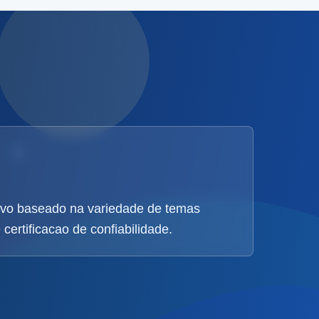
ivo baseado na variedade de temas
certificacao de confiabilidade.