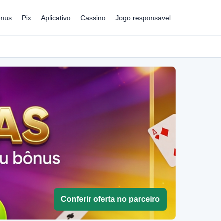
nus
Pix
Aplicativo
Cassino
Jogo responsavel
Conferir oferta no parceiro