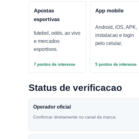
Apostas
App mobile
esportivas
Android, iOS, APK,
futebol, odds, ao vivo
instalacao e login
e mercados
pelo celular.
esportivos.
7 pontos de interesse
5 pontos de interesse
Status de verificacao
Operador oficial
Confirmar diretamente no canal da marca.