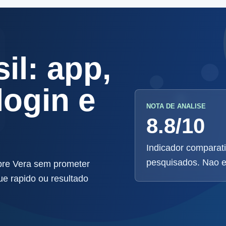
il: app,
login e
NOTA DE ANALISE
8.8/10
Indicador comparat
pesquisados. Nao e 
obre Vera sem prometer
que rapido ou resultado