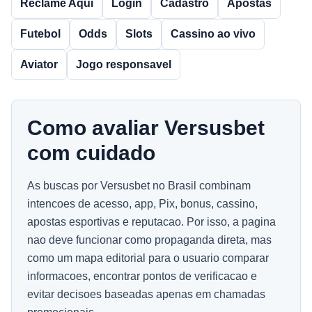
Reclame Aqui
Login
Cadastro
Apostas
Futebol
Odds
Slots
Cassino ao vivo
Aviator
Jogo responsavel
Como avaliar Versusbet
com cuidado
As buscas por Versusbet no Brasil combinam
intencoes de acesso, app, Pix, bonus, cassino,
apostas esportivas e reputacao. Por isso, a pagina
nao deve funcionar como propaganda direta, mas
como um mapa editorial para o usuario comparar
informacoes, encontrar pontos de verificacao e
evitar decisoes baseadas apenas em chamadas