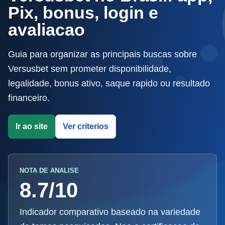
Pix, bonus, login e
avaliacao
Guia para organizar as principais buscas sobre
Versusbet sem prometer disponibilidade,
legalidade, bonus ativo, saque rapido ou resultado
financeiro.
Ir ao site
Ver criterios
NOTA DE ANALISE
8.7/10
Indicador comparativo baseado na variedade