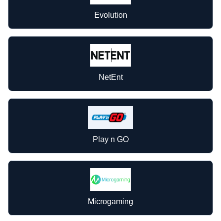
Evolution
NetEnt
Play n GO
Microgaming