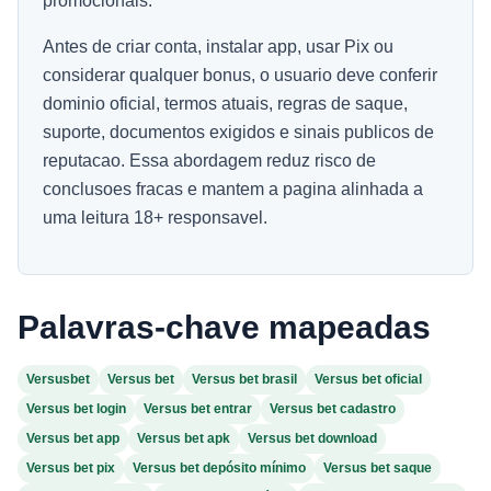
promocionais.
Antes de criar conta, instalar app, usar Pix ou
considerar qualquer bonus, o usuario deve conferir
dominio oficial, termos atuais, regras de saque,
suporte, documentos exigidos e sinais publicos de
reputacao. Essa abordagem reduz risco de
conclusoes fracas e mantem a pagina alinhada a
uma leitura 18+ responsavel.
Palavras-chave mapeadas
Versusbet
Versus bet
Versus bet brasil
Versus bet oficial
Versus bet login
Versus bet entrar
Versus bet cadastro
Versus bet app
Versus bet apk
Versus bet download
Versus bet pix
Versus bet depósito mínimo
Versus bet saque