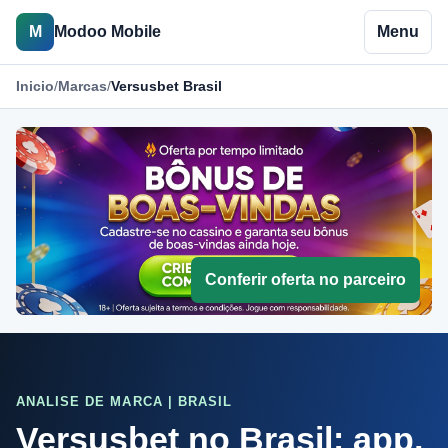
M
Modoo Mobile
Menu
Inicio
/
Marcas
/
Versusbet Brasil
Conferir oferta no parceiro
ANALISE DE MARCA | BRASIL
Versusbet no Brasil: app,