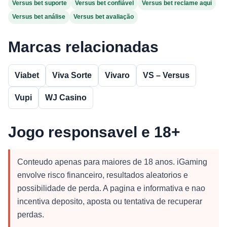
Versus bet suporte
Versus bet confiável
Versus bet reclame aqui
Versus bet análise
Versus bet avaliação
Marcas relacionadas
Viabet
Viva Sorte
Vivaro
VS – Versus
Vupi
WJ Casino
Jogo responsavel e 18+
Conteudo apenas para maiores de 18 anos. iGaming
envolve risco financeiro, resultados aleatorios e
possibilidade de perda. A pagina e informativa e nao
incentiva deposito, aposta ou tentativa de recuperar
perdas.