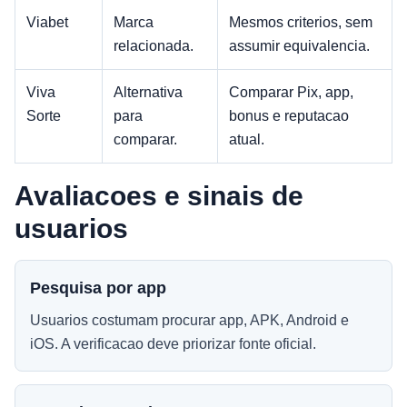
Viabet
Marca
Mesmos criterios, sem
relacionada.
assumir equivalencia.
Viva
Alternativa
Comparar Pix, app,
Sorte
para
bonus e reputacao
comparar.
atual.
Avaliacoes e sinais de
usuarios
Pesquisa por app
Usuarios costumam procurar app, APK, Android e
iOS. A verificacao deve priorizar fonte oficial.