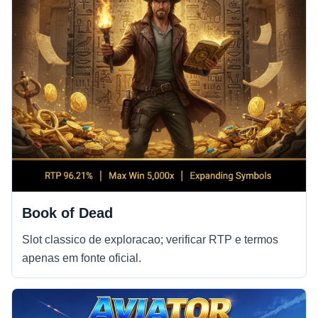
Book of Dead
Slot classico de exploracao; verificar RTP e termos
apenas em fonte oficial.