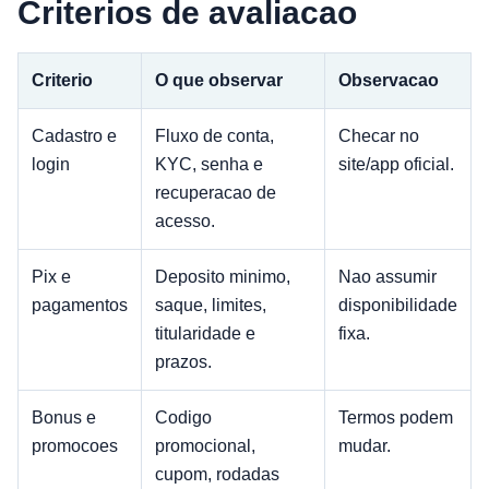
Criterios de avaliacao
Criterio
O que observar
Observacao
Cadastro e
Fluxo de conta,
Checar no
login
KYC, senha e
site/app oficial.
recuperacao de
acesso.
Pix e
Deposito minimo,
Nao assumir
pagamentos
saque, limites,
disponibilidade
titularidade e
fixa.
prazos.
Bonus e
Codigo
Termos podem
promocoes
promocional,
mudar.
cupom, rodadas