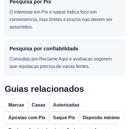
Pesquisa por Pix
O interesse em Pix e saque indica foco em
conveniencia, mas limites e prazos nao devem ser
assumidos.
Pesquisa por confiabilidade
Consultas por Reclame Aqui e avaliacao sugerem
que reputacao precisa de varias fontes.
Guias relacionados
Marcas
Casas
Autorizadas
Apostas com Pix
Saque Pix
Deposito minimo