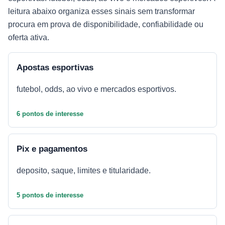
leitura abaixo organiza esses sinais sem transformar
procura em prova de disponibilidade, confiabilidade ou
oferta ativa.
Apostas esportivas
futebol, odds, ao vivo e mercados esportivos.
6 pontos de interesse
Pix e pagamentos
deposito, saque, limites e titularidade.
5 pontos de interesse