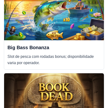
Big Bass Bonanza
Slot de pesca com rodadas bonus; disponibilidade
varia por operador.