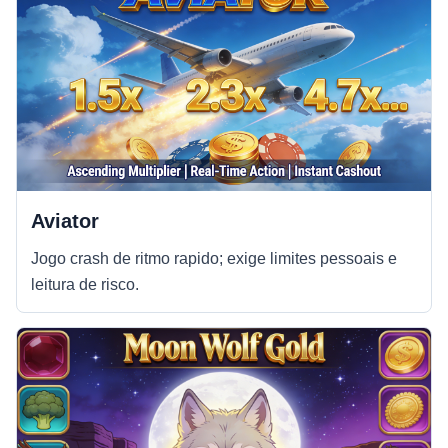
Aviator
Jogo crash de ritmo rapido; exige limites pessoais e
leitura de risco.