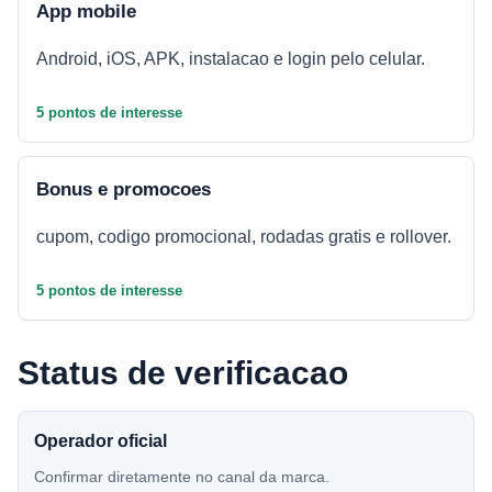
App mobile
Android, iOS, APK, instalacao e login pelo celular.
5 pontos de interesse
Bonus e promocoes
cupom, codigo promocional, rodadas gratis e rollover.
5 pontos de interesse
Status de verificacao
Operador oficial
Confirmar diretamente no canal da marca.