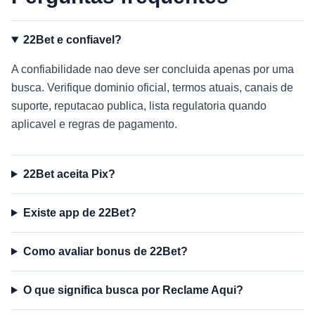
22Bet e confiavel?
A confiabilidade nao deve ser concluida apenas por uma
busca. Verifique dominio oficial, termos atuais, canais de
suporte, reputacao publica, lista regulatoria quando
aplicavel e regras de pagamento.
22Bet aceita Pix?
Existe app de 22Bet?
Como avaliar bonus de 22Bet?
O que significa busca por Reclame Aqui?