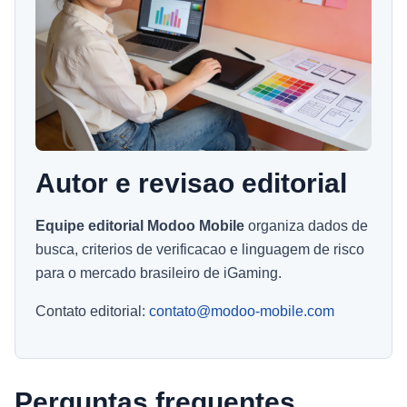
Autor e revisao editorial
Equipe editorial Modoo Mobile
organiza dados de
busca, criterios de verificacao e linguagem de risco
para o mercado brasileiro de iGaming.
Contato editorial:
contato@modoo-mobile.com
Perguntas frequentes