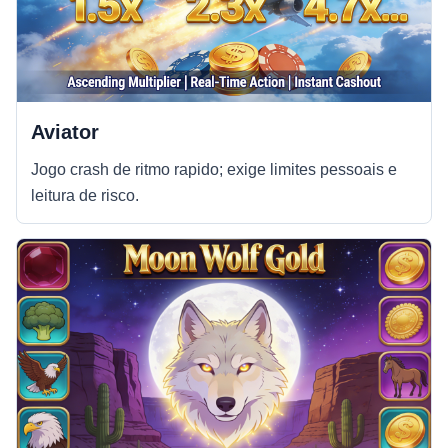
Aviator
Jogo crash de ritmo rapido; exige limites pessoais e
leitura de risco.