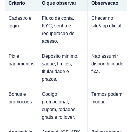
Criterio
O que observar
Observacao
Cadastro e
Fluxo de conta,
Checar no
login
KYC, senha e
site/app oficial.
recuperacao de
acesso.
Pix e
Deposito minimo,
Nao assumir
pagamentos
saque, limites,
disponibilidade
titularidade e
fixa.
prazos.
Bonus e
Codigo
Termos podem
promocoes
promocional,
mudar.
cupom, rodadas
gratis e rollover.