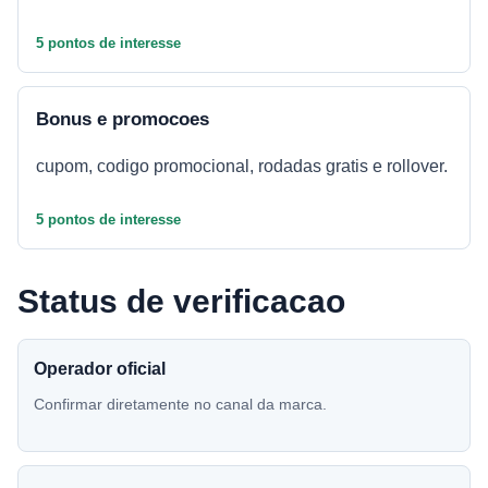
5 pontos de interesse
Bonus e promocoes
cupom, codigo promocional, rodadas gratis e rollover.
5 pontos de interesse
Status de verificacao
Operador oficial
Confirmar diretamente no canal da marca.