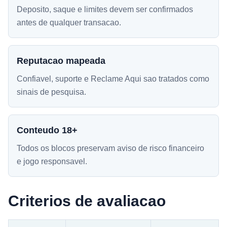
Deposito, saque e limites devem ser confirmados
antes de qualquer transacao.
Reputacao mapeada
Confiavel, suporte e Reclame Aqui sao tratados como
sinais de pesquisa.
Conteudo 18+
Todos os blocos preservam aviso de risco financeiro
e jogo responsavel.
Criterios de avaliacao