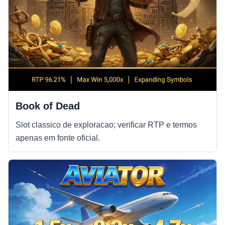
Book of Dead
Slot classico de exploracao; verificar RTP e termos
apenas em fonte oficial.