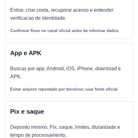
Entrar, criar conta, recuperar acesso e entender
verificacao de identidade.
Confirmar fluxo no canal oficial antes de informar dados.
App e APK
Buscas por app, Android, iOS, iPhone, download e
APK.
Evitar arquivo repostado por terceiros; usar fonte oficial.
Pix e saque
Deposito minimo, Pix, saque, limites, titularidade e
tempo de processamento.