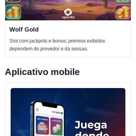
Wolf Gold
Slot com jackpots e bonus; premios exibidos
dependem do provedor e da sessao.
Aplicativo mobile