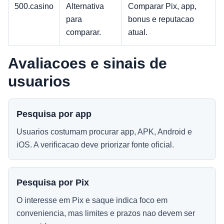
500.casino
Alternativa
Comparar Pix, app,
para
bonus e reputacao
comparar.
atual.
Avaliacoes e sinais de
usuarios
Pesquisa por app
Usuarios costumam procurar app, APK, Android e
iOS. A verificacao deve priorizar fonte oficial.
Pesquisa por Pix
O interesse em Pix e saque indica foco em
conveniencia, mas limites e prazos nao devem ser