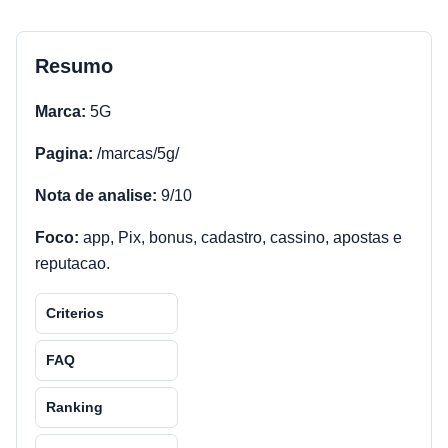
Resumo
Marca:
5G
Pagina:
/marcas/5g/
Nota de analise:
9/10
Foco:
app, Pix, bonus, cadastro, cassino, apostas e
reputacao.
Criterios
FAQ
Ranking