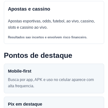
Apostas e cassino
Apostas esportivas, odds, futebol, ao vivo, cassino,
slots e cassino ao vivo.
Resultados sao incertos e envolvem risco financeiro.
Pontos de destaque
Mobile-first
Busca por app, APK e uso no celular aparece com
alta frequencia.
Pix em destaque