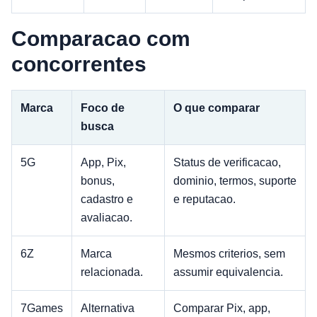
Comparacao com
concorrentes
Marca
Foco de
O que comparar
busca
5G
App, Pix,
Status de verificacao,
bonus,
dominio, termos, suporte
cadastro e
e reputacao.
avaliacao.
6Z
Marca
Mesmos criterios, sem
relacionada.
assumir equivalencia.
7Games
Alternativa
Comparar Pix, app,