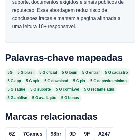
suporte, documentos exigidos e sinais publicos de
reputacao. Essa abordagem reduz risco de
conclusoes fracas e mantem a pagina alinhada a
uma leitura 18+ responsavel.
Palavras-chave mapeadas
5G
5 G brasil
5 G oficial
5 G login
5 G entrar
5 G cadastro
5 G app
5 G apk
5 G download
5 G pix
5 G depósito mínimo
5 G saque
5 G suporte
5 G confiável
5 G reclame aqui
5 G análise
5 G avaliação
5 G bônus
Marcas relacionadas
6Z
7Games
98br
9D
9F
A247