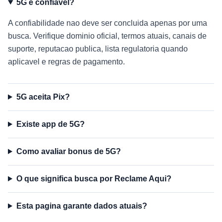
5G e confiavel?
A confiabilidade nao deve ser concluida apenas por uma
busca. Verifique dominio oficial, termos atuais, canais de
suporte, reputacao publica, lista regulatoria quando
aplicavel e regras de pagamento.
5G aceita Pix?
Existe app de 5G?
Como avaliar bonus de 5G?
O que significa busca por Reclame Aqui?
Esta pagina garante dados atuais?