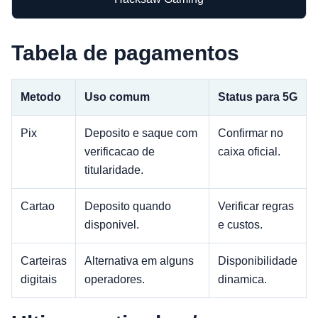
Tabela de pagamentos
Metodo
Uso comum
Status para 5G
Pix
Deposito e saque com
Confirmar no
verificacao de
caixa oficial.
titularidade.
Cartao
Deposito quando
Verificar regras
disponivel.
e custos.
Carteiras
Alternativa em alguns
Disponibilidade
digitais
operadores.
dinamica.