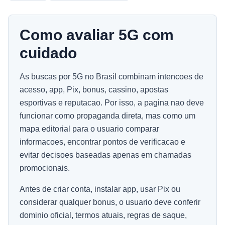
Como avaliar 5G com
cuidado
As buscas por 5G no Brasil combinam intencoes de
acesso, app, Pix, bonus, cassino, apostas
esportivas e reputacao. Por isso, a pagina nao deve
funcionar como propaganda direta, mas como um
mapa editorial para o usuario comparar
informacoes, encontrar pontos de verificacao e
evitar decisoes baseadas apenas em chamadas
promocionais.
Antes de criar conta, instalar app, usar Pix ou
considerar qualquer bonus, o usuario deve conferir
dominio oficial, termos atuais, regras de saque,