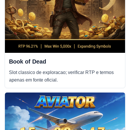
Book of Dead
Slot classico de exploracao; verificar RTP e termos
apenas em fonte oficial.