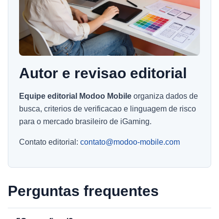
Autor e revisao editorial
Equipe editorial Modoo Mobile
organiza dados de
busca, criterios de verificacao e linguagem de risco
para o mercado brasileiro de iGaming.
Contato editorial:
contato@modoo-mobile.com
Perguntas frequentes