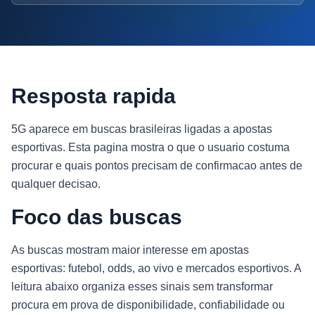
Resposta rapida
5G aparece em buscas brasileiras ligadas a apostas
esportivas. Esta pagina mostra o que o usuario costuma
procurar e quais pontos precisam de confirmacao antes de
qualquer decisao.
Foco das buscas
As buscas mostram maior interesse em apostas
esportivas: futebol, odds, ao vivo e mercados esportivos. A
leitura abaixo organiza esses sinais sem transformar
procura em prova de disponibilidade, confiabilidade ou