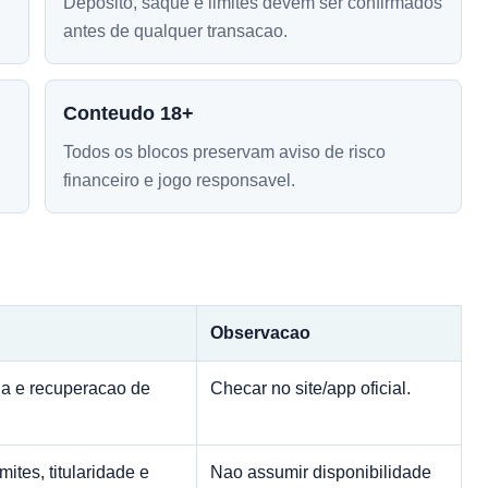
Deposito, saque e limites devem ser confirmados
antes de qualquer transacao.
Conteudo 18+
Todos os blocos preservam aviso de risco
financeiro e jogo responsavel.
Observacao
ha e recuperacao de
Checar no site/app oficial.
ites, titularidade e
Nao assumir disponibilidade