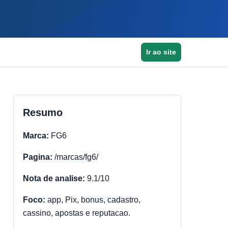
Ir ao site
Resumo
Marca:
FG6
Pagina:
/marcas/fg6/
Nota de analise:
9.1/10
Foco:
app, Pix, bonus, cadastro,
cassino, apostas e reputacao.