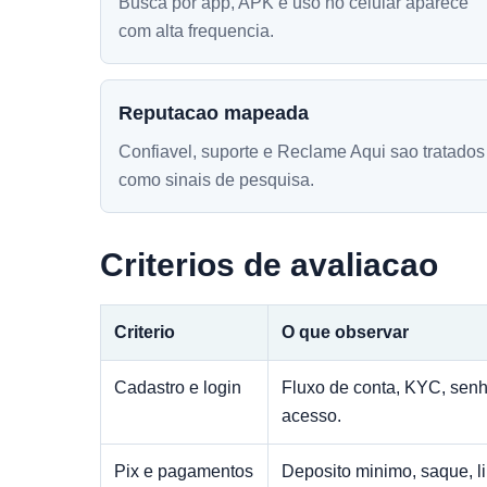
Busca por app, APK e uso no celular aparece
com alta frequencia.
Reputacao mapeada
Confiavel, suporte e Reclame Aqui sao tratados
como sinais de pesquisa.
Criterios de avaliacao
Criterio
O que observar
Cadastro e login
Fluxo de conta, KYC, sen
acesso.
Pix e pagamentos
Deposito minimo, saque, lim