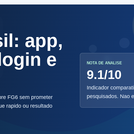
il: app,
login e
NOTA DE ANALISE
9.1/10
Indicador comparat
pesquisados. Nao e 
obre FG6 sem prometer
que rapido ou resultado