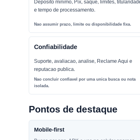
Deposito minimo, Pix, saque, limites, titularidad
e tempo de processamento.
Nao assumir prazo, limite ou disponibilidade fixa.
Confiabilidade
Suporte, avaliacao, analise, Reclame Aqui e
reputacao publica.
Nao concluir confiavel por uma unica busca ou nota
isolada.
Pontos de destaque
Mobile-first