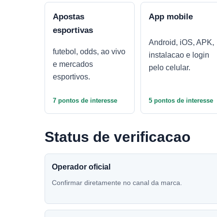
Apostas
App mobile
esportivas
Android, iOS, APK,
futebol, odds, ao vivo
instalacao e login
e mercados
pelo celular.
esportivos.
7 pontos de interesse
5 pontos de interesse
Status de verificacao
Operador oficial
Confirmar diretamente no canal da marca.