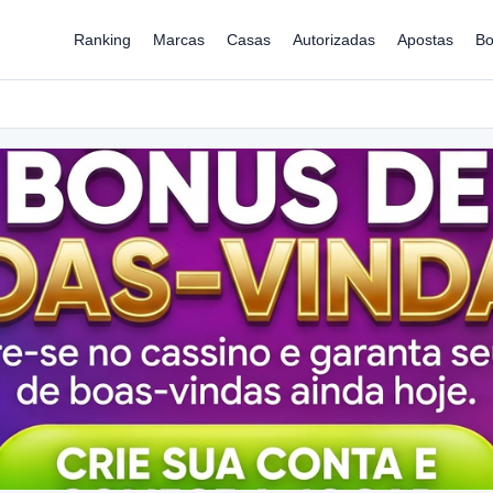
Ranking
Marcas
Casas
Autorizadas
Apostas
Bo