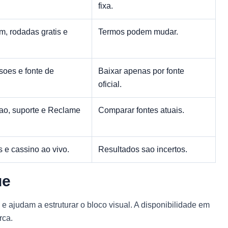
fixa.
, rodadas gratis e
Termos podem mudar.
soes e fonte de
Baixar apenas por fonte
oficial.
cao, suporte e Reclame
Comparar fontes atuais.
ts e cassino ao vivo.
Resultados sao incertos.
ue
 ajudam a estruturar o bloco visual. A disponibilidade em
rca.