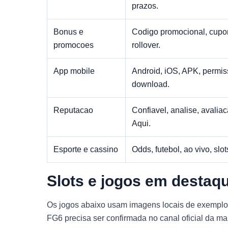
prazos.
Bonus e
Codigo promocional, cupom
promocoes
rollover.
App mobile
Android, iOS, APK, permis
download.
Reputacao
Confiavel, analise, avalia
Aqui.
Esporte e cassino
Odds, futebol, ao vivo, slo
Slots e jogos em destaq
Os jogos abaixo usam imagens locais de exemplo e
FG6 precisa ser confirmada no canal oficial da ma