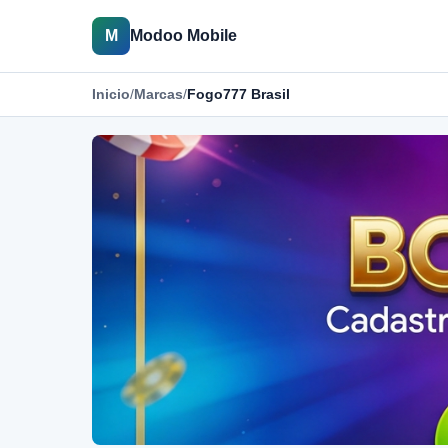
M
Modoo Mobile
Inicio
/
Marcas
/
Fogo777 Brasil