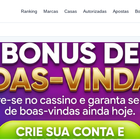
Ranking
Marcas
Casas
Autorizadas
Apostas
Bo