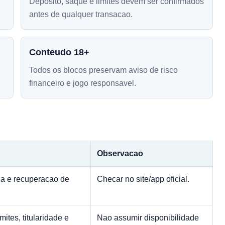
Deposito, saque e limites devem ser confirmados
antes de qualquer transacao.
Conteudo 18+
Todos os blocos preservam aviso de risco
financeiro e jogo responsavel.
Observacao
ha e recuperacao de
Checar no site/app oficial.
ites, titularidade e
Nao assumir disponibilidade