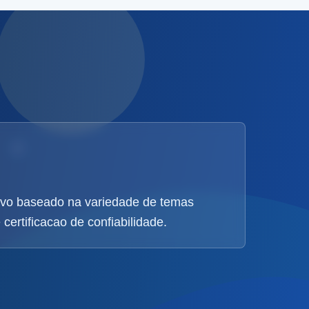
ivo baseado na variedade de temas
certificacao de confiabilidade.