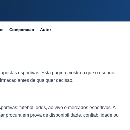
os
Comparacao
Autor
apostas esportivas. Esta pagina mostra o que o usuario
firmacao antes de qualquer decisao.
rtivas: futebol, odds, ao vivo e mercados esportivos. A
mar procura em prova de disponibilidade, confiabilidade ou