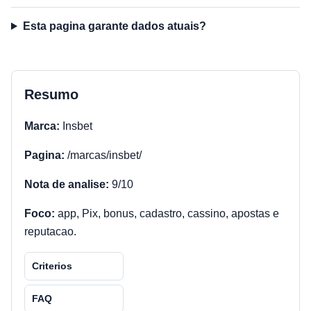
Esta pagina garante dados atuais?
Resumo
Marca:
Insbet
Pagina:
/marcas/insbet/
Nota de analise:
9/10
Foco:
app, Pix, bonus, cadastro, cassino, apostas e
reputacao.
Criterios
FAQ