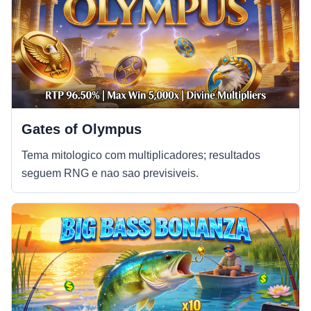
Gates of Olympus
Tema mitologico com multiplicadores; resultados
seguem RNG e nao sao previsiveis.