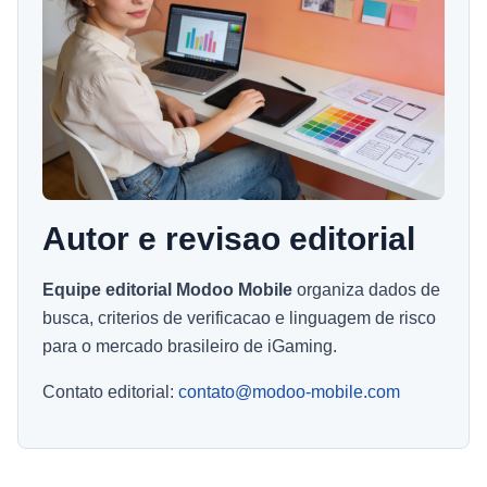
Autor e revisao editorial
Equipe editorial Modoo Mobile
organiza dados de
busca, criterios de verificacao e linguagem de risco
para o mercado brasileiro de iGaming.
Contato editorial:
contato@modoo-mobile.com