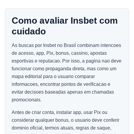
Como avaliar Insbet com
cuidado
As buscas por Insbet no Brasil combinam intencoes
de acesso, app, Pix, bonus, cassino, apostas
esportivas e reputacao. Por isso, a pagina nao deve
funcionar como propaganda direta, mas como um
mapa editorial para o usuario comparar
informacoes, encontrar pontos de verificacao e
evitar decisoes baseadas apenas em chamadas
promocionais.
Antes de criar conta, instalar app, usar Pix ou
considerar qualquer bonus, o usuario deve conferir
dominio oficial, termos atuais, regras de saque,