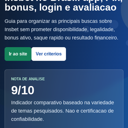
bonus, login e avaliacao
Guia para organizar as principais buscas sobre
Insbet sem prometer disponibilidade, legalidade,
bonus ativo, saque rapido ou resultado financeiro.
Ir ao site
Ver criterios
NOTA DE ANALISE
9/10
Indicador comparativo baseado na variedade
de temas pesquisados. Nao e certificacao de
confiabilidade.