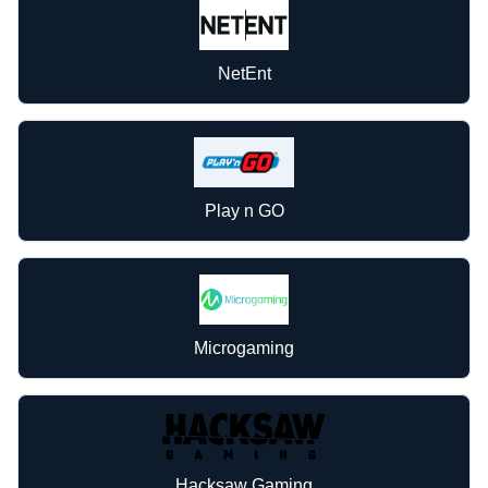
NetEnt
Play n GO
Microgaming
Hacksaw Gaming