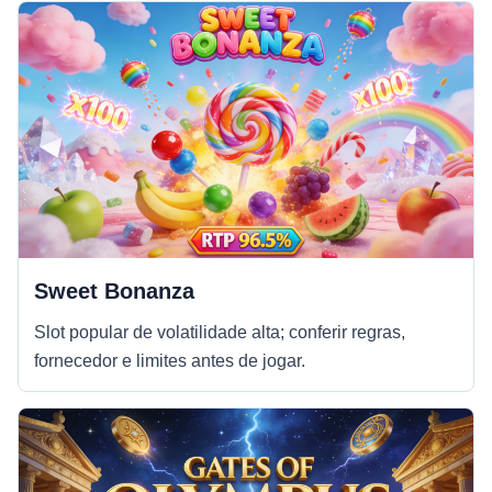
Sweet Bonanza
Slot popular de volatilidade alta; conferir regras,
fornecedor e limites antes de jogar.