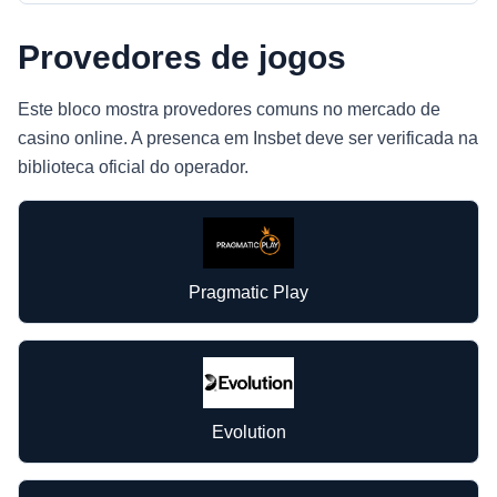
Provedores de jogos
Este bloco mostra provedores comuns no mercado de
casino online. A presenca em Insbet deve ser verificada na
biblioteca oficial do operador.
Pragmatic Play
Evolution