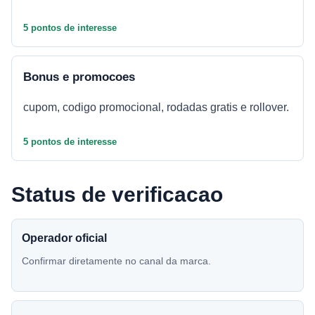
5 pontos de interesse
Bonus e promocoes
cupom, codigo promocional, rodadas gratis e rollover.
5 pontos de interesse
Status de verificacao
Operador oficial
Confirmar diretamente no canal da marca.