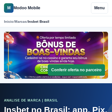
M
Modoo Mobile
Menu
Inicio
/
Marcas
/
Insbet Brasil
Conferir oferta no parceiro
ANALISE DE MARCA | BRASIL
Insbet no Brasil: app, Pix,