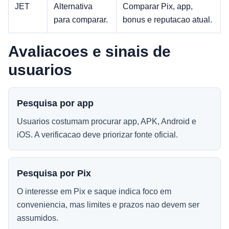
JET
Alternativa
Comparar Pix, app,
para comparar.
bonus e reputacao atual.
Avaliacoes e sinais de
usuarios
Pesquisa por app
Usuarios costumam procurar app, APK, Android e
iOS. A verificacao deve priorizar fonte oficial.
Pesquisa por Pix
O interesse em Pix e saque indica foco em
conveniencia, mas limites e prazos nao devem ser
assumidos.