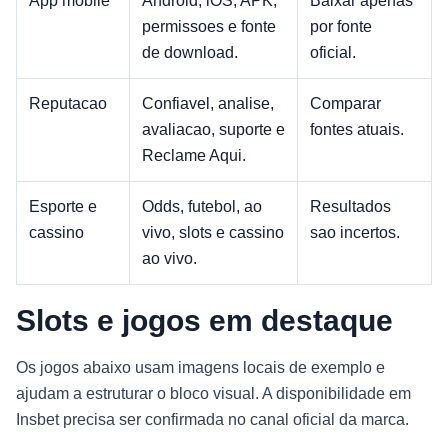
App mobile
Android, iOS, APK,
Baixar apenas
permissoes e fonte
por fonte
de download.
oficial.
Reputacao
Confiavel, analise,
Comparar
avaliacao, suporte e
fontes atuais.
Reclame Aqui.
Esporte e
Odds, futebol, ao
Resultados
cassino
vivo, slots e cassino
sao incertos.
ao vivo.
Slots e jogos em destaque
Os jogos abaixo usam imagens locais de exemplo e
ajudam a estruturar o bloco visual. A disponibilidade em
Insbet precisa ser confirmada no canal oficial da marca.