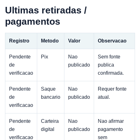
Ultimas retiradas /
pagamentos
Registro
Metodo
Valor
Observacao
Pendente
Pix
Nao
Sem fonte
de
publicado
publica
verificacao
confirmada.
Pendente
Saque
Nao
Requer fonte
de
bancario
publicado
atual.
verificacao
Pendente
Carteira
Nao
Nao afirmar
de
digital
publicado
pagamento
verificacao
sem