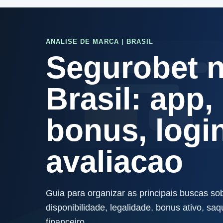
ANALISE DE MARCA | BRASIL
Segurobet 
Brasil: app, 
bonus, logi
avaliacao
Guia para organizar as principais buscas s
disponibilidade, legalidade, bonus ativo, sa
financeiro.