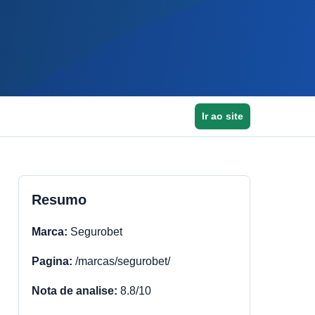
Ir ao site
Resumo
Marca:
Segurobet
Pagina:
/marcas/segurobet/
Nota de analise:
8.8/10