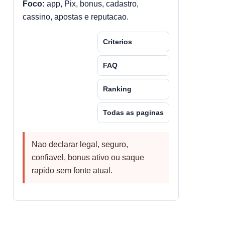
Foco:
app, Pix, bonus, cadastro,
cassino, apostas e reputacao.
Criterios
FAQ
Ranking
Todas as paginas
Nao declarar legal, seguro,
confiavel, bonus ativo ou saque
rapido sem fonte atual.