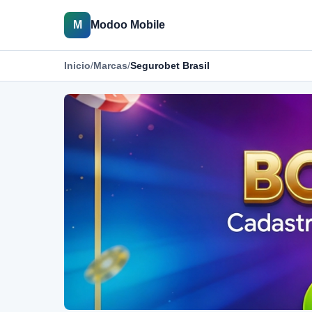
M
Modoo Mobile
Inicio
/
Marcas
/
Segurobet Brasil