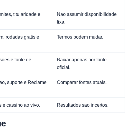
ites, titularidade e
Nao assumir disponibilidade
fixa.
, rodadas gratis e
Termos podem mudar.
soes e fonte de
Baixar apenas por fonte
oficial.
cao, suporte e Reclame
Comparar fontes atuais.
ts e cassino ao vivo.
Resultados sao incertos.
ue