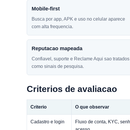
Mobile-first
Busca por app, APK e uso no celular aparece
com alta frequencia.
Reputacao mapeada
Confiavel, suporte e Reclame Aqui sao tratados
como sinais de pesquisa.
Criterios de avaliacao
Criterio
O que observar
Cadastro e login
Fluxo de conta, KYC, sen
acesso.