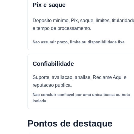
Pix e saque
Deposito minimo, Pix, saque, limites, titularidad
e tempo de processamento.
Nao assumir prazo, limite ou disponibilidade fixa.
Confiabilidade
Suporte, avaliacao, analise, Reclame Aqui e
reputacao publica.
Nao concluir confiavel por uma unica busca ou nota
isolada.
Pontos de destaque