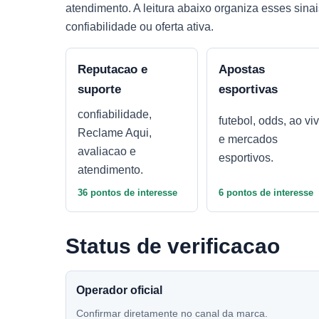
atendimento. A leitura abaixo organiza esses sina
confiabilidade ou oferta ativa.
Reputacao e
Apostas
suporte
esportivas
confiabilidade,
futebol, odds, ao vi
Reclame Aqui,
e mercados
avaliacao e
esportivos.
atendimento.
6 pontos de interesse
36 pontos de interesse
Status de verificacao
Operador oficial
Confirmar diretamente no canal da marca.