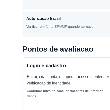
Autorizacao Brasil
Verificar em fonte SPA/MF quando aplicavel.
Pontos de avaliacao
Login e cadastro
Entrar, criar conta, recuperar acesso e entender
verificacao de identidade.
Confirmar fluxo no canal oficial antes de informar
dados.