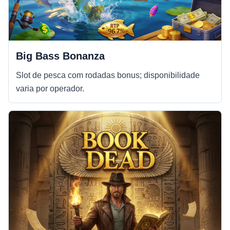
Big Bass Bonanza
Slot de pesca com rodadas bonus; disponibilidade
varia por operador.