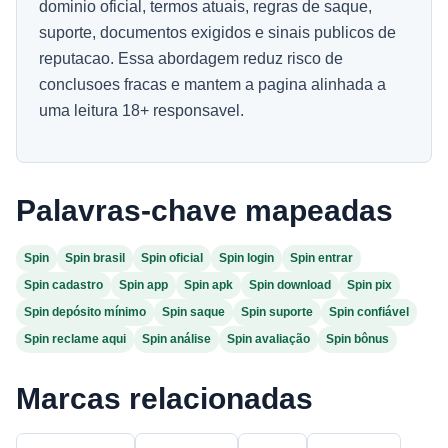
dominio oficial, termos atuais, regras de saque,
suporte, documentos exigidos e sinais publicos de
reputacao. Essa abordagem reduz risco de
conclusoes fracas e mantem a pagina alinhada a
uma leitura 18+ responsavel.
Palavras-chave mapeadas
Spin
Spin brasil
Spin oficial
Spin login
Spin entrar
Spin cadastro
Spin app
Spin apk
Spin download
Spin pix
Spin depósito mínimo
Spin saque
Spin suporte
Spin confiável
Spin reclame aqui
Spin análise
Spin avaliação
Spin bônus
Marcas relacionadas