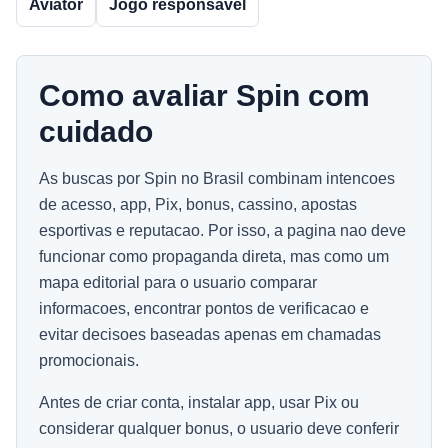
Aviator
Jogo responsavel
Como avaliar Spin com
cuidado
As buscas por Spin no Brasil combinam intencoes
de acesso, app, Pix, bonus, cassino, apostas
esportivas e reputacao. Por isso, a pagina nao deve
funcionar como propaganda direta, mas como um
mapa editorial para o usuario comparar
informacoes, encontrar pontos de verificacao e
evitar decisoes baseadas apenas em chamadas
promocionais.
Antes de criar conta, instalar app, usar Pix ou
considerar qualquer bonus, o usuario deve conferir