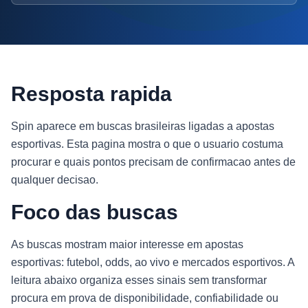
Resposta rapida
Spin aparece em buscas brasileiras ligadas a apostas
esportivas. Esta pagina mostra o que o usuario costuma
procurar e quais pontos precisam de confirmacao antes de
qualquer decisao.
Foco das buscas
As buscas mostram maior interesse em apostas
esportivas: futebol, odds, ao vivo e mercados esportivos. A
leitura abaixo organiza esses sinais sem transformar
procura em prova de disponibilidade, confiabilidade ou