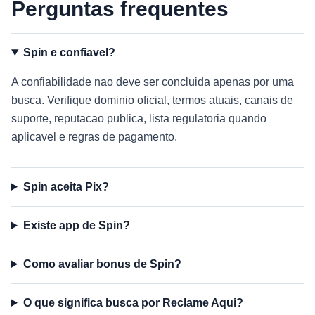
Perguntas frequentes
Spin e confiavel?
A confiabilidade nao deve ser concluida apenas por uma
busca. Verifique dominio oficial, termos atuais, canais de
suporte, reputacao publica, lista regulatoria quando
aplicavel e regras de pagamento.
Spin aceita Pix?
Existe app de Spin?
Como avaliar bonus de Spin?
O que significa busca por Reclame Aqui?