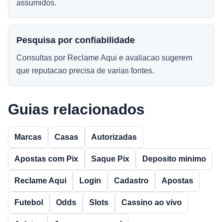
assumidos.
Pesquisa por confiabilidade
Consultas por Reclame Aqui e avaliacao sugerem
que reputacao precisa de varias fontes.
Guias relacionados
Marcas
Casas
Autorizadas
Apostas com Pix
Saque Pix
Deposito minimo
Reclame Aqui
Login
Cadastro
Apostas
Futebol
Odds
Slots
Cassino ao vivo