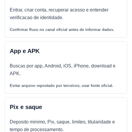
Entrar, criar conta, recuperar acesso e entender
verificacao de identidade.
Confirmar fluxo no canal oficial antes de informar dados.
App e APK
Buscas por app, Android, iOS, iPhone, download e
APK.
Evitar arquivo repostado por terceiros; usar fonte oficial.
Pix e saque
Deposito minimo, Pix, saque, limites, titularidade e
tempo de processamento.