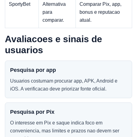
SportyBet
Alternativa
Comparar Pix, app,
para
bonus e reputacao
comparar.
atual.
Avaliacoes e sinais de
usuarios
Pesquisa por app
Usuarios costumam procurar app, APK, Android e
iOS. A verificacao deve priorizar fonte oficial.
Pesquisa por Pix
O interesse em Pix e saque indica foco em
conveniencia, mas limites e prazos nao devem ser