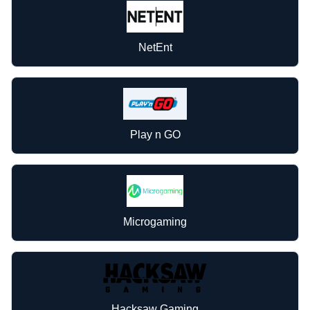
NetEnt
Play n GO
Microgaming
Hacksaw Gaming