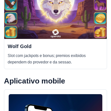
Wolf Gold
Slot com jackpots e bonus; premios exibidos
dependem do provedor e da sessao.
Aplicativo mobile