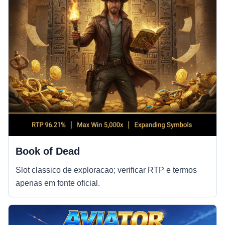
Book of Dead
Slot classico de exploracao; verificar RTP e termos
apenas em fonte oficial.