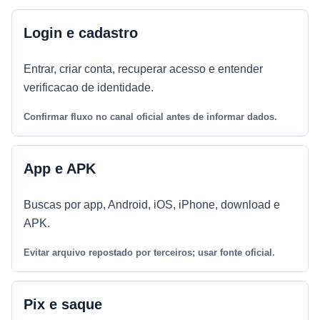
Login e cadastro
Entrar, criar conta, recuperar acesso e entender
verificacao de identidade.
Confirmar fluxo no canal oficial antes de informar dados.
App e APK
Buscas por app, Android, iOS, iPhone, download e
APK.
Evitar arquivo repostado por terceiros; usar fonte oficial.
Pix e saque