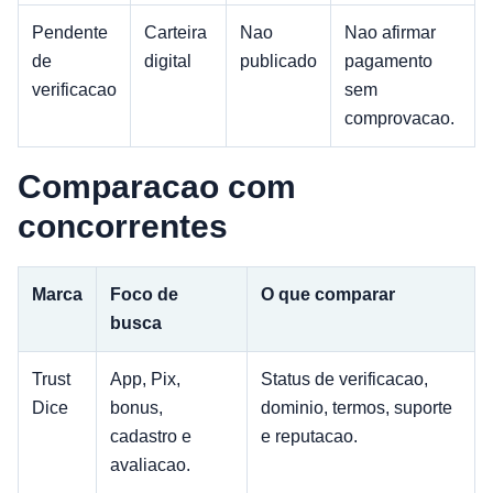
Pendente
Carteira
Nao
Nao afirmar
de
digital
publicado
pagamento
verificacao
sem
comprovacao.
Comparacao com
concorrentes
Marca
Foco de
O que comparar
busca
Trust
App, Pix,
Status de verificacao,
Dice
bonus,
dominio, termos, suporte
cadastro e
e reputacao.
avaliacao.