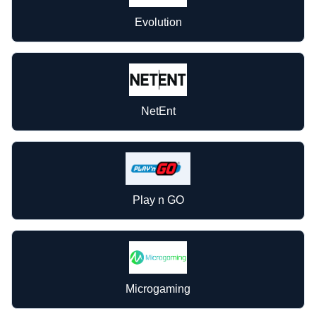
Evolution
NetEnt
Play n GO
Microgaming