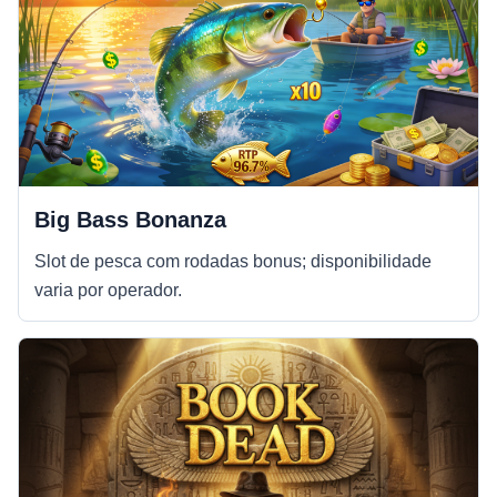
Big Bass Bonanza
Slot de pesca com rodadas bonus; disponibilidade
varia por operador.