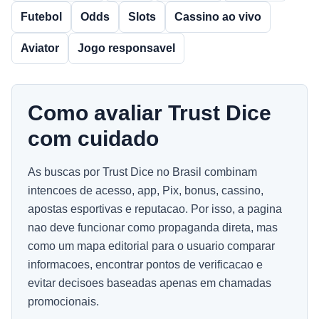
Futebol
Odds
Slots
Cassino ao vivo
Aviator
Jogo responsavel
Como avaliar Trust Dice
com cuidado
As buscas por Trust Dice no Brasil combinam
intencoes de acesso, app, Pix, bonus, cassino,
apostas esportivas e reputacao. Por isso, a pagina
nao deve funcionar como propaganda direta, mas
como um mapa editorial para o usuario comparar
informacoes, encontrar pontos de verificacao e
evitar decisoes baseadas apenas em chamadas
promocionais.