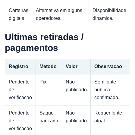
Carteiras
Alternativa em alguns
Disponibilidade
digitais
operadores.
dinamica.
Ultimas retiradas /
pagamentos
Registro
Metodo
Valor
Observacao
Pendente
Pix
Nao
Sem fonte
de
publicado
publica
verificacao
confirmada.
Pendente
Saque
Nao
Requer fonte
de
bancario
publicado
atual.
verificacao