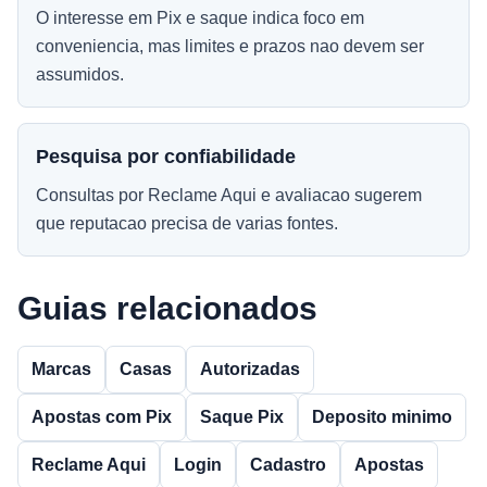
O interesse em Pix e saque indica foco em
conveniencia, mas limites e prazos nao devem ser
assumidos.
Pesquisa por confiabilidade
Consultas por Reclame Aqui e avaliacao sugerem
que reputacao precisa de varias fontes.
Guias relacionados
Marcas
Casas
Autorizadas
Apostas com Pix
Saque Pix
Deposito minimo
Reclame Aqui
Login
Cadastro
Apostas