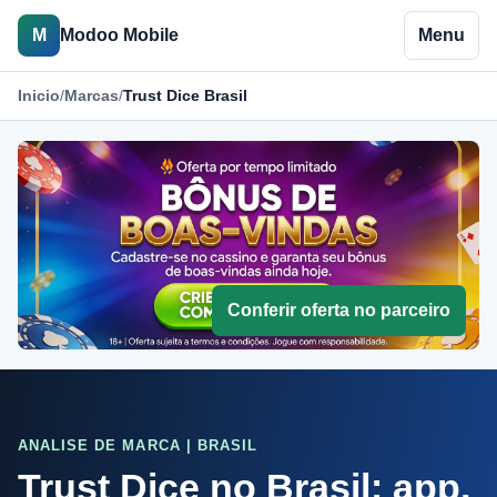
M
Modoo Mobile
Menu
Inicio
/
Marcas
/
Trust Dice Brasil
Conferir oferta no parceiro
ANALISE DE MARCA | BRASIL
Trust Dice no Brasil: app,