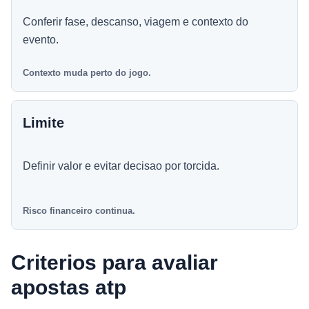
Conferir fase, descanso, viagem e contexto do
evento.
Contexto muda perto do jogo.
Limite
Definir valor e evitar decisao por torcida.
Risco financeiro continua.
Criterios para avaliar
apostas atp