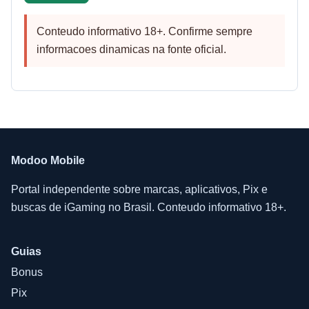
Conteudo informativo 18+. Confirme sempre
informacoes dinamicas na fonte oficial.
Modoo Mobile
Portal independente sobre marcas, aplicativos, Pix e
buscas de iGaming no Brasil. Conteudo informativo 18+.
Guias
Bonus
Pix