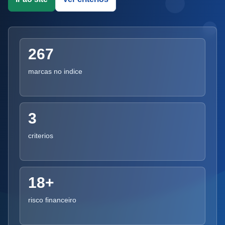
267
marcas no indice
3
criterios
18+
risco financeiro