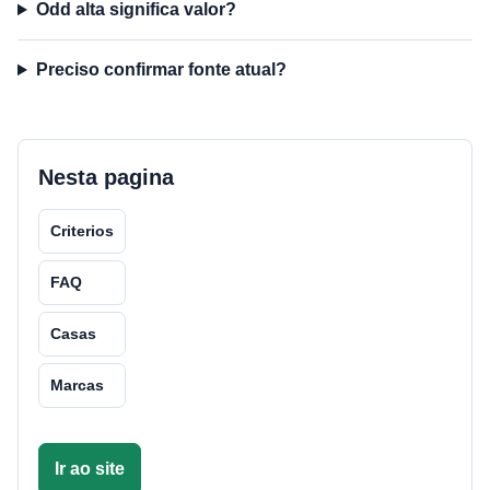
Odd alta significa valor?
Preciso confirmar fonte atual?
Nesta pagina
Criterios
FAQ
Casas
Marcas
Ir ao site