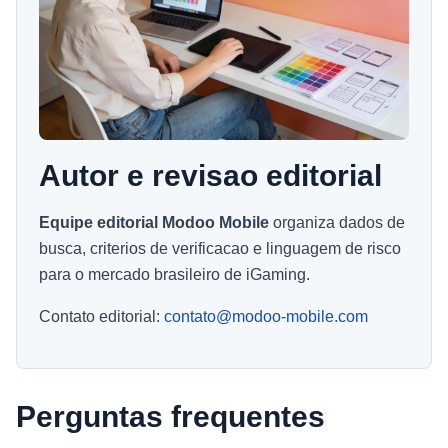
Autor e revisao editorial
Equipe editorial Modoo Mobile
organiza dados de
busca, criterios de verificacao e linguagem de risco
para o mercado brasileiro de iGaming.
Contato editorial:
contato@modoo-mobile.com
Perguntas frequentes