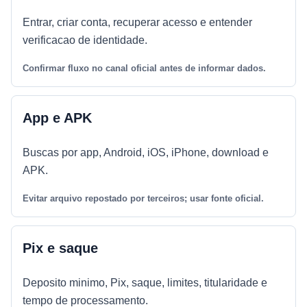
Entrar, criar conta, recuperar acesso e entender
verificacao de identidade.
Confirmar fluxo no canal oficial antes de informar dados.
App e APK
Buscas por app, Android, iOS, iPhone, download e
APK.
Evitar arquivo repostado por terceiros; usar fonte oficial.
Pix e saque
Deposito minimo, Pix, saque, limites, titularidade e
tempo de processamento.