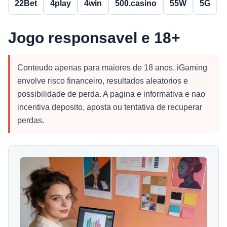
22Bet
4play
4win
500.casino
55W
5G
Jogo responsavel e 18+
Conteudo apenas para maiores de 18 anos. iGaming
envolve risco financeiro, resultados aleatorios e
possibilidade de perda. A pagina e informativa e nao
incentiva deposito, aposta ou tentativa de recuperar
perdas.