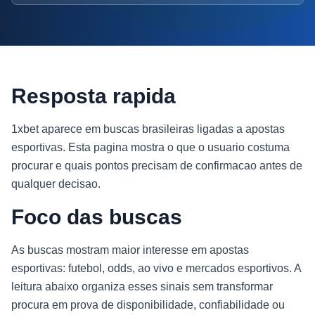
Resposta rapida
1xbet aparece em buscas brasileiras ligadas a apostas
esportivas. Esta pagina mostra o que o usuario costuma
procurar e quais pontos precisam de confirmacao antes de
qualquer decisao.
Foco das buscas
As buscas mostram maior interesse em apostas
esportivas: futebol, odds, ao vivo e mercados esportivos. A
leitura abaixo organiza esses sinais sem transformar
procura em prova de disponibilidade, confiabilidade ou