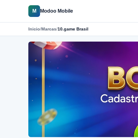
M
Modoo Mobile
Inicio
/
Marcas
/
10.game Brasil