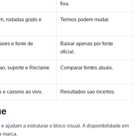
fixa.
, rodadas gratis e
Termos podem mudar.
soes e fonte de
Baixar apenas por fonte
oficial.
cao, suporte e Reclame
Comparar fontes atuais.
ts e cassino ao vivo.
Resultados sao incertos.
ue
 ajudam a estruturar o bloco visual. A disponibilidade em
a marca.