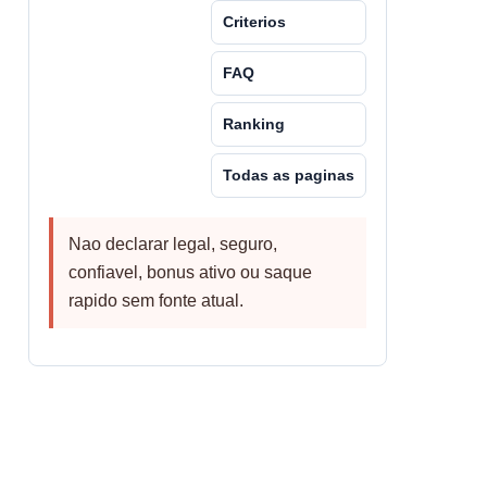
Criterios
FAQ
Ranking
Todas as paginas
Nao declarar legal, seguro,
confiavel, bonus ativo ou saque
rapido sem fonte atual.