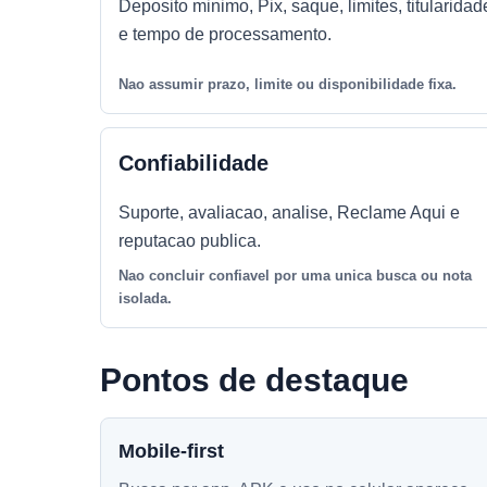
Deposito minimo, Pix, saque, limites, titularidad
e tempo de processamento.
Nao assumir prazo, limite ou disponibilidade fixa.
Confiabilidade
Suporte, avaliacao, analise, Reclame Aqui e
reputacao publica.
Nao concluir confiavel por uma unica busca ou nota
isolada.
Pontos de destaque
Mobile-first