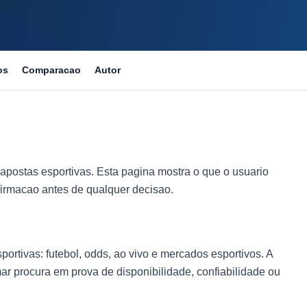
os
Comparacao
Autor
apostas esportivas. Esta pagina mostra o que o usuario
firmacao antes de qualquer decisao.
rtivas: futebol, odds, ao vivo e mercados esportivos. A
mar procura em prova de disponibilidade, confiabilidade ou