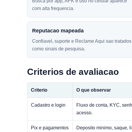
Busca por app, APK e uso no celular aparece
com alta frequencia.
Reputacao mapeada
Confiavel, suporte e Reclame Aqui sao tratados
como sinais de pesquisa.
Criterios de avaliacao
Criterio
O que observar
Cadastro e login
Fluxo de conta, KYC, sen
acesso.
Pix e pagamentos
Deposito minimo, saque, lim