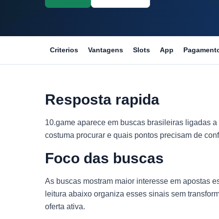
Criterios
Vantagens
Slots
App
Pagament
Resposta rapida
10.game aparece em buscas brasileiras ligadas a 
costuma procurar e quais pontos precisam de con
Foco das buscas
As buscas mostram maior interesse em apostas espo
leitura abaixo organiza esses sinais sem transfor
oferta ativa.