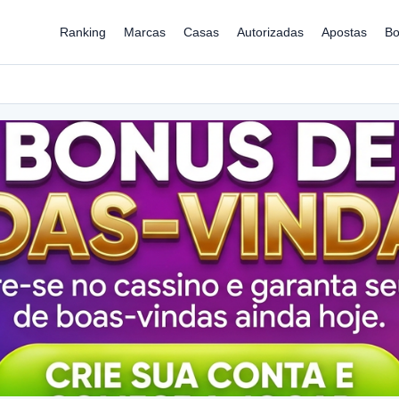
Ranking
Marcas
Casas
Autorizadas
Apostas
Bo