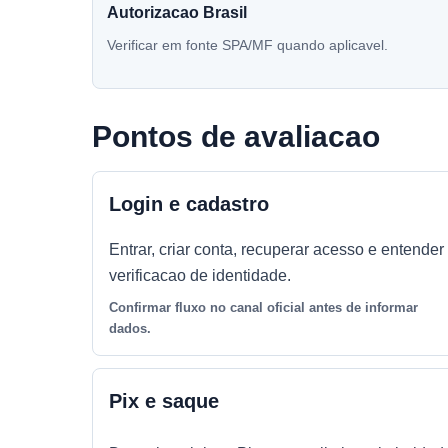
Autorizacao Brasil
Verificar em fonte SPA/MF quando aplicavel.
Pontos de avaliacao
Login e cadastro
Entrar, criar conta, recuperar acesso e entender
verificacao de identidade.
Confirmar fluxo no canal oficial antes de informar
dados.
Pix e saque