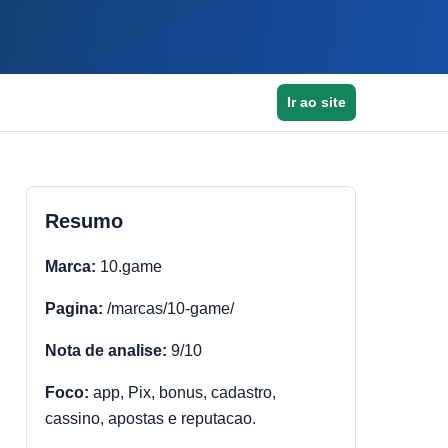
Ir ao site
Resumo
Marca:
10.game
Pagina:
/marcas/10-game/
Nota de analise:
9/10
Foco:
app, Pix, bonus, cadastro,
cassino, apostas e reputacao.