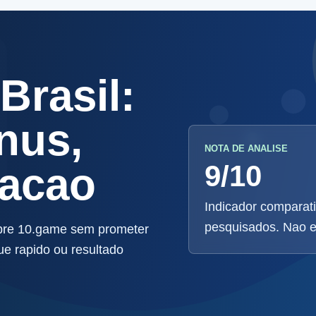
Brasil:
nus,
NOTA DE ANALISE
9/10
iacao
Indicador comparat
pesquisados. Nao e 
obre 10.game sem prometer
que rapido ou resultado