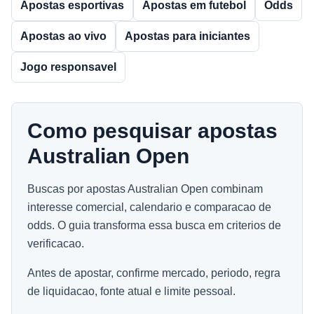
Apostas esportivas
Apostas em futebol
Odds
Apostas ao vivo
Apostas para iniciantes
Jogo responsavel
Como pesquisar apostas
Australian Open
Buscas por apostas Australian Open combinam
interesse comercial, calendario e comparacao de
odds. O guia transforma essa busca em criterios de
verificacao.
Antes de apostar, confirme mercado, periodo, regra
de liquidacao, fonte atual e limite pessoal.