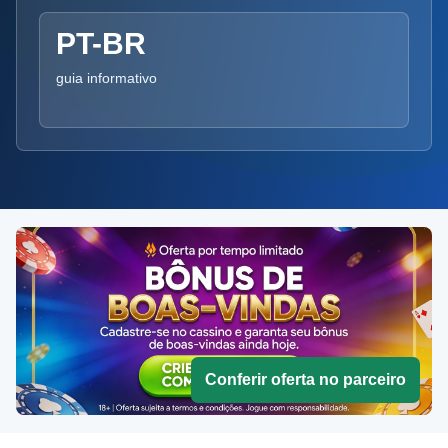
PT-BR
guia informativo
Conferir oferta no parceiro