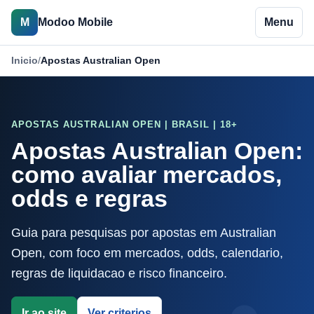
M
Modoo Mobile
Menu
Inicio
/
Apostas Australian Open
APOSTAS AUSTRALIAN OPEN | BRASIL | 18+
Apostas Australian Open:
como avaliar mercados,
odds e regras
Guia para pesquisas por apostas em Australian
Open, com foco em mercados, odds, calendario,
regras de liquidacao e risco financeiro.
Ir ao site
Ver criterios