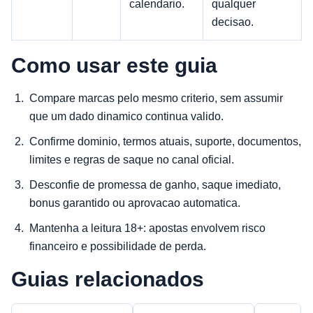
calendario.
qualquer
decisao.
Como usar este guia
Compare marcas pelo mesmo criterio, sem assumir
que um dado dinamico continua valido.
Confirme dominio, termos atuais, suporte, documentos,
limites e regras de saque no canal oficial.
Desconfie de promessa de ganho, saque imediato,
bonus garantido ou aprovacao automatica.
Mantenha a leitura 18+: apostas envolvem risco
financeiro e possibilidade de perda.
Guias relacionados