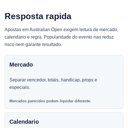
Resposta rapida
Apostas em Australian Open exigem leitura de mercado,
calendario e regra. Popularidade do evento nao reduz
risco nem garante resultado.
Mercado
Separar vencedor, totais, handicap, props e
especiais.
Mercados parecidos podem liquidar diferente.
Calendario