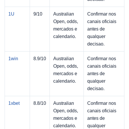
1U
9/10
Australian
Confirmar nos
Open, odds,
canais oficiais
mercados e
antes de
calendario.
qualquer
decisao.
1win
8.9/10
Australian
Confirmar nos
Open, odds,
canais oficiais
mercados e
antes de
calendario.
qualquer
decisao.
1xbet
8.8/10
Australian
Confirmar nos
Open, odds,
canais oficiais
mercados e
antes de
calendario.
qualquer