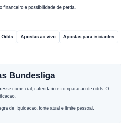
 financeiro e possibilidade de perda.
Odds
Apostas ao vivo
Apostas para iniciantes
as Bundesliga
resse comercial, calendario e comparacao de odds. O
ficacao.
gra de liquidacao, fonte atual e limite pessoal.