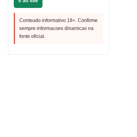
Ir ao site
Conteudo informativo 18+. Confirme
sempre informacoes dinamicas na
fonte oficial.