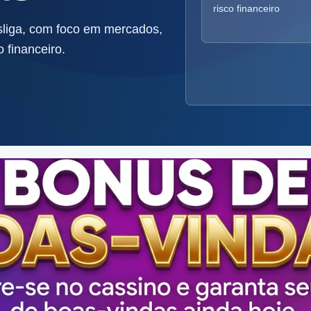
risco financeiro
liga, com foco em mercados,
o financeiro.