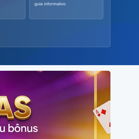
guia informativo