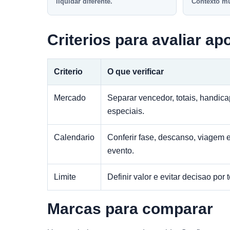
liquidar diferente.
Contexto mu
Criterios para avaliar a
Criterio
O que verificar
Mercado
Separar vencedor, totais, handica
especiais.
Calendario
Conferir fase, descanso, viagem 
evento.
Limite
Definir valor e evitar decisao por t
Marcas para comparar