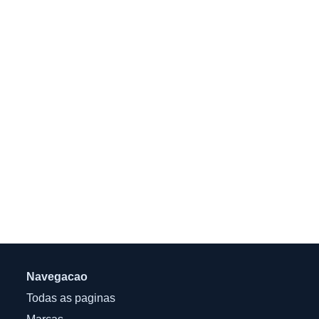
Navegacao
Todas as paginas