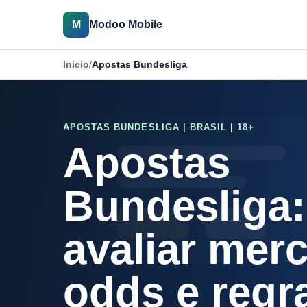
M
Modoo Mobile
Inicio
/
Apostas Bundesliga
APOSTAS BUNDESLIGA | BRASIL | 18+
Apostas
Bundesliga
avaliar mer
odds e regr