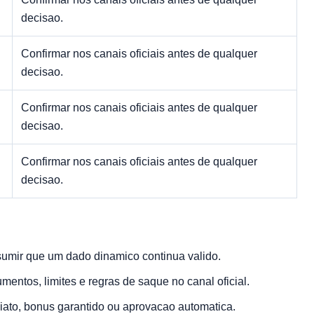
decisao.
Confirmar nos canais oficiais antes de qualquer
decisao.
Confirmar nos canais oficiais antes de qualquer
decisao.
Confirmar nos canais oficiais antes de qualquer
decisao.
umir que um dado dinamico continua valido.
mentos, limites e regras de saque no canal oficial.
ato, bonus garantido ou aprovacao automatica.