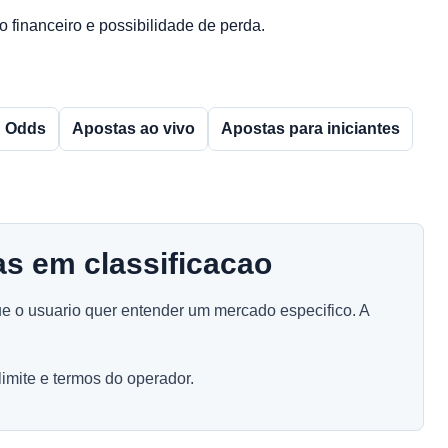
 financeiro e possibilidade de perda.
Odds
Apostas ao vivo
Apostas para iniciantes
s em classificacao
ue o usuario quer entender um mercado especifico. A
limite e termos do operador.