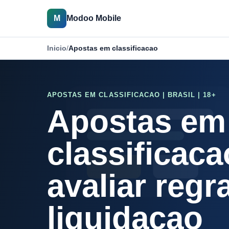
M
Modoo Mobile
Inicio
/
Apostas em classificacao
APOSTAS EM CLASSIFICACAO | BRASIL | 18+
Apostas em
classificac
avaliar regr
liquidacao