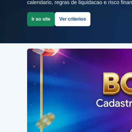
calendario, regras de liquidacao e risco finan
Ir ao site
Ver criterios