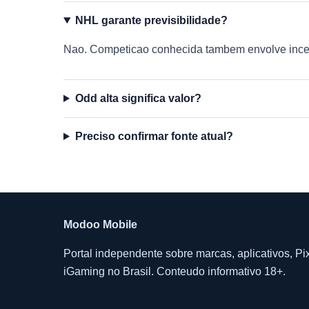
NHL garante previsibilidade?
Nao. Competicao conhecida tambem envolve ince
Odd alta significa valor?
Preciso confirmar fonte atual?
Modoo Mobile
Portal independente sobre marcas, aplicativos, Pi
iGaming no Brasil. Conteudo informativo 18+.