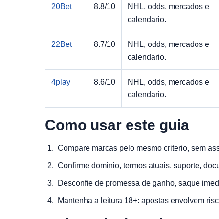
20Bet
8.8/10
NHL, odds, mercados e
calendario.
22Bet
8.7/10
NHL, odds, mercados e
calendario.
4play
8.6/10
NHL, odds, mercados e
calendario.
Como usar este guia
Compare marcas pelo mesmo criterio, sem ass
Confirme dominio, termos atuais, suporte, docu
Desconfie de promessa de ganho, saque imedi
Mantenha a leitura 18+: apostas envolvem risco