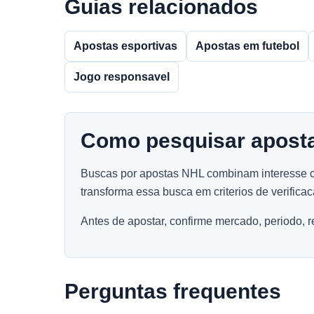
Guias relacionados
Apostas esportivas
Apostas em futebol
Jogo responsavel
Como pesquisar apost
Buscas por apostas NHL combinam interesse c
transforma essa busca em criterios de verificac
Antes de apostar, confirme mercado, periodo, re
Perguntas frequentes