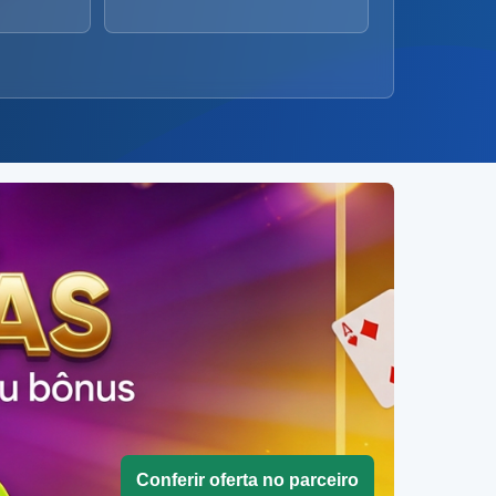
Conferir oferta no parceiro