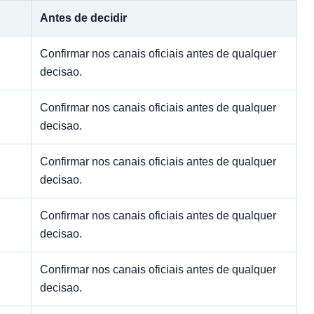
Antes de decidir
Confirmar nos canais oficiais antes de qualquer
decisao.
Confirmar nos canais oficiais antes de qualquer
decisao.
Confirmar nos canais oficiais antes de qualquer
decisao.
Confirmar nos canais oficiais antes de qualquer
decisao.
Confirmar nos canais oficiais antes de qualquer
decisao.