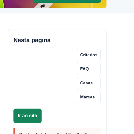
Nesta pagina
Criterios
FAQ
Casas
Marcas
Ir ao site