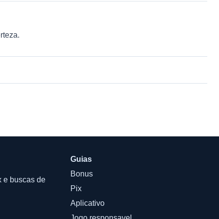
rteza.
Guias
Bonus
x e buscas de
Pix
Aplicativo
Jogo responsavel