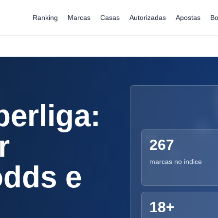
Ranking
Marcas
Casas
Autorizadas
Apostas
Bo
erliga:
r
267
marcas no indice
odds e
18+