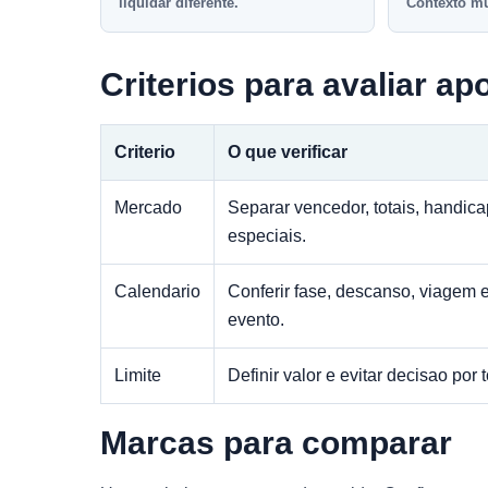
liquidar diferente.
Contexto mu
Criterios para avaliar ap
Criterio
O que verificar
Mercado
Separar vencedor, totais, handica
especiais.
Calendario
Conferir fase, descanso, viagem 
evento.
Limite
Definir valor e evitar decisao por t
Marcas para comparar