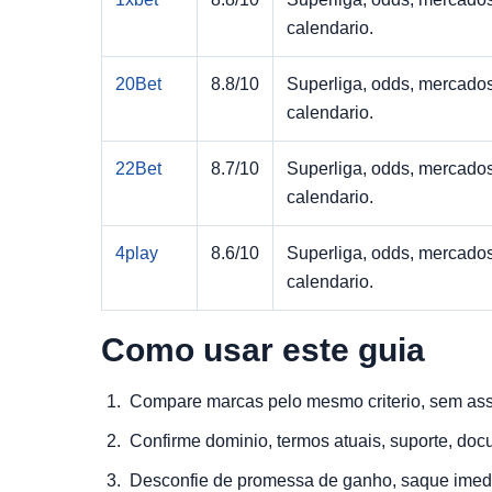
calendario.
20Bet
8.8/10
Superliga, odds, mercado
calendario.
22Bet
8.7/10
Superliga, odds, mercado
calendario.
4play
8.6/10
Superliga, odds, mercado
calendario.
Como usar este guia
Compare marcas pelo mesmo criterio, sem ass
Confirme dominio, termos atuais, suporte, docu
Desconfie de promessa de ganho, saque imedi