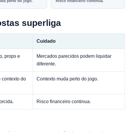
da perto do jogo.
Risco financeiro continua.
ostas superliga
Cuidado
p, props e
Mercados parecidos podem liquidar
diferente.
e contexto do
Contexto muda perto do jogo.
orcida.
Risco financeiro continua.