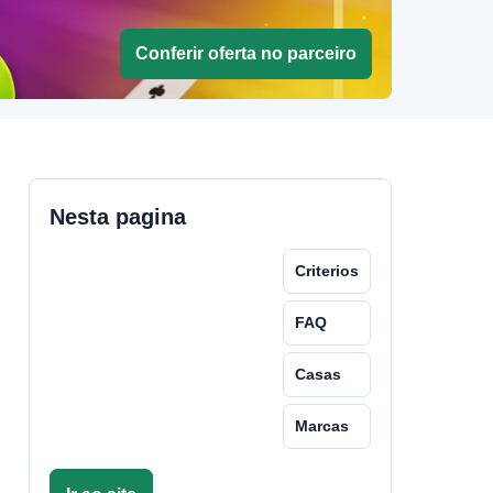
Conferir oferta no parceiro
Nesta pagina
Criterios
FAQ
Casas
Marcas