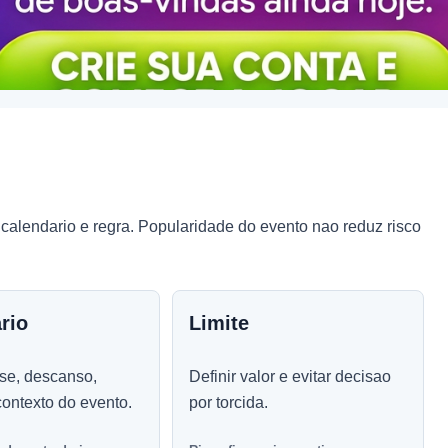
calendario e regra. Popularidade do evento nao reduz risco
rio
Limite
ase, descanso,
Definir valor e evitar decisao
ontexto do evento.
por torcida.