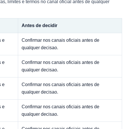
s, limites e termos no canal oficial antes de qualquer
Antes de decidir
s e
Confirmar nos canais oficiais antes de
qualquer decisao.
s e
Confirmar nos canais oficiais antes de
qualquer decisao.
s e
Confirmar nos canais oficiais antes de
qualquer decisao.
s e
Confirmar nos canais oficiais antes de
qualquer decisao.
s e
Confirmar nos canais oficiais antes de