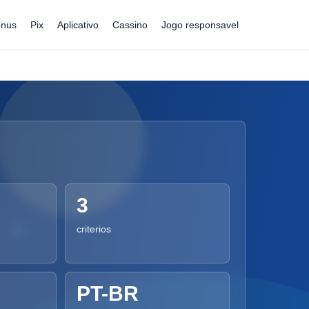
nus
Pix
Aplicativo
Cassino
Jogo responsavel
3
criterios
PT-BR