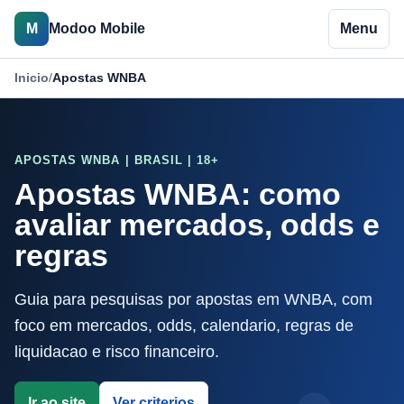
M
Modoo Mobile
Menu
Inicio
/
Apostas WNBA
APOSTAS WNBA | BRASIL | 18+
Apostas WNBA: como
avaliar mercados, odds e
regras
Guia para pesquisas por apostas em WNBA, com
foco em mercados, odds, calendario, regras de
liquidacao e risco financeiro.
Ir ao site
Ver criterios