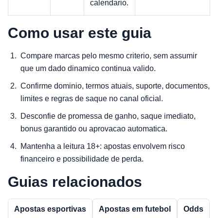
calendario.
Como usar este guia
Compare marcas pelo mesmo criterio, sem assumir
que um dado dinamico continua valido.
Confirme dominio, termos atuais, suporte, documentos,
limites e regras de saque no canal oficial.
Desconfie de promessa de ganho, saque imediato,
bonus garantido ou aprovacao automatica.
Mantenha a leitura 18+: apostas envolvem risco
financeiro e possibilidade de perda.
Guias relacionados
Apostas esportivas
Apostas em futebol
Odds