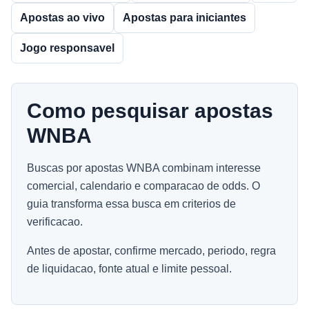
Apostas ao vivo
Apostas para iniciantes
Jogo responsavel
Como pesquisar apostas
WNBA
Buscas por apostas WNBA combinam interesse
comercial, calendario e comparacao de odds. O
guia transforma essa busca em criterios de
verificacao.
Antes de apostar, confirme mercado, periodo, regra
de liquidacao, fonte atual e limite pessoal.