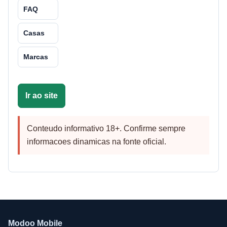
FAQ
Casas
Marcas
Ir ao site
Conteudo informativo 18+. Confirme sempre
informacoes dinamicas na fonte oficial.
Modoo Mobile