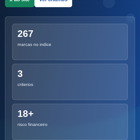
267
marcas no indice
3
criterios
18+
risco financeiro