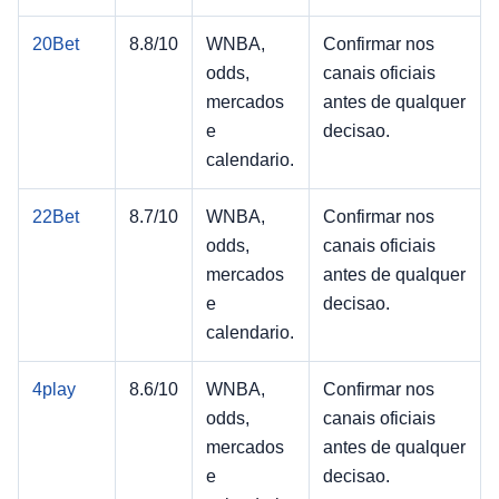
20Bet
8.8/10
WNBA,
Confirmar nos
odds,
canais oficiais
mercados
antes de qualquer
e
decisao.
calendario.
22Bet
8.7/10
WNBA,
Confirmar nos
odds,
canais oficiais
mercados
antes de qualquer
e
decisao.
calendario.
4play
8.6/10
WNBA,
Confirmar nos
odds,
canais oficiais
mercados
antes de qualquer
e
decisao.