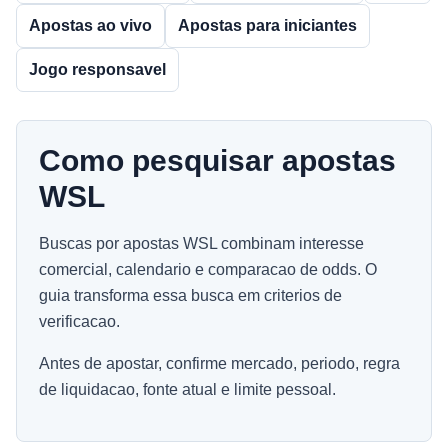
Apostas ao vivo
Apostas para iniciantes
Jogo responsavel
Como pesquisar apostas
WSL
Buscas por apostas WSL combinam interesse
comercial, calendario e comparacao de odds. O
guia transforma essa busca em criterios de
verificacao.
Antes de apostar, confirme mercado, periodo, regra
de liquidacao, fonte atual e limite pessoal.