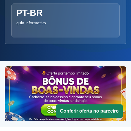
PT-BR
guia informativo
Conferir oferta no parceiro