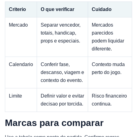
Criterio
O que verificar
Cuidado
Mercado
Separar vencedor,
Mercados
totais, handicap,
parecidos
props e especiais.
podem liquidar
diferente.
Calendario
Conferir fase,
Contexto muda
descanso, viagem e
perto do jogo.
contexto do evento.
Limite
Definir valor e evitar
Risco financeiro
decisao por torcida.
continua.
Marcas para comparar