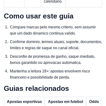
calendario.
Como usar este guia
Compare marcas pelo mesmo criterio, sem assumir
que um dado dinamico continua valido.
Confirme dominio, termos atuais, suporte, documentos,
limites e regras de saque no canal oficial.
Desconfie de promessa de ganho, saque imediato,
bonus garantido ou aprovacao automatica.
Mantenha a leitura 18+: apostas envolvem risco
financeiro e possibilidade de perda.
Guias relacionados
Apostas esportivas
Apostas em futebol
Odds