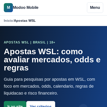
M
Modoo Mobile
Menu
Inicio
/
Apostas WSL
APOSTAS WSL | BRASIL | 18+
Apostas WSL: como
avaliar mercados, odds e
regras
Guia para pesquisas por apostas em WSL, com
foco em mercados, odds, calendario, regras de
liquidacao e risco financeiro.
Ir ao site
Ver criterios