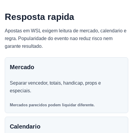
Resposta rapida
Apostas em WSL exigem leitura de mercado, calendario e
regra. Popularidade do evento nao reduz risco nem
garante resultado.
Mercado
Separar vencedor, totais, handicap, props e
especiais.
Mercados parecidos podem liquidar diferente.
Calendario