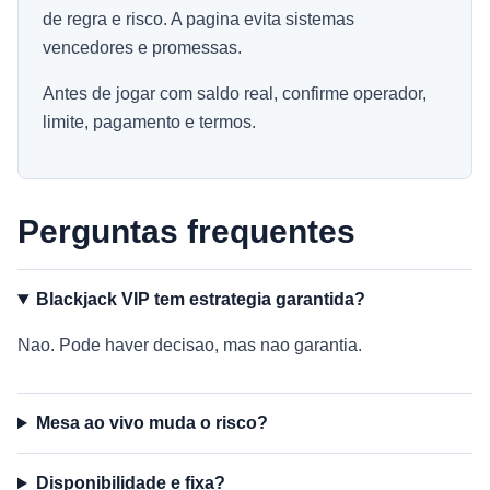
de regra e risco. A pagina evita sistemas
vencedores e promessas.
Antes de jogar com saldo real, confirme operador,
limite, pagamento e termos.
Perguntas frequentes
Blackjack VIP tem estrategia garantida?
Nao. Pode haver decisao, mas nao garantia.
Mesa ao vivo muda o risco?
Disponibilidade e fixa?