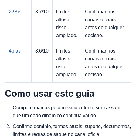
22Bet
8.7/10
limites
Confirmar nos
altos e
canais oficiais
risco
antes de qualquer
ampliado.
decisao.
4play
8.6/10
limites
Confirmar nos
altos e
canais oficiais
risco
antes de qualquer
ampliado.
decisao.
Como usar este guia
Compare marcas pelo mesmo criterio, sem assumir
que um dado dinamico continua valido.
Confirme dominio, termos atuais, suporte, documentos,
limites e regras de saque no canal oficial.