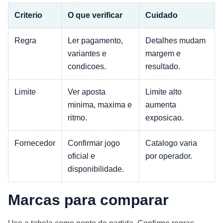
Criterio
O que verificar
Cuidado
Regra
Ler pagamento,
Detalhes mudam
variantes e
margem e
condicoes.
resultado.
Limite
Ver aposta
Limite alto
minima, maxima e
aumenta
ritmo.
exposicao.
Fornecedor
Confirmar jogo
Catalogo varia
oficial e
por operador.
disponibilidade.
Marcas para comparar