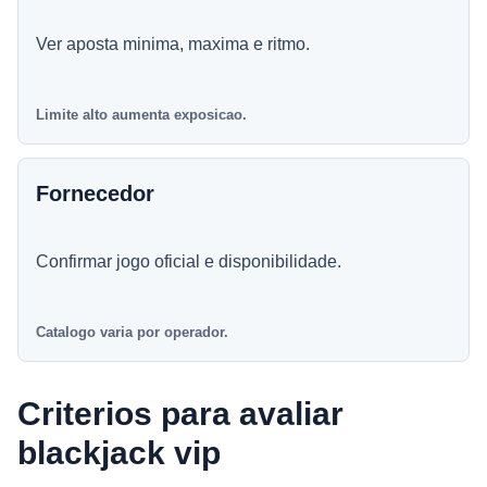
Ver aposta minima, maxima e ritmo.
Limite alto aumenta exposicao.
Fornecedor
Confirmar jogo oficial e disponibilidade.
Catalogo varia por operador.
Criterios para avaliar
blackjack vip