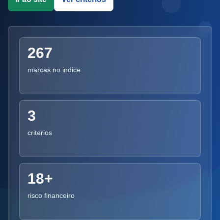
267
marcas no indice
3
criterios
18+
risco financeiro