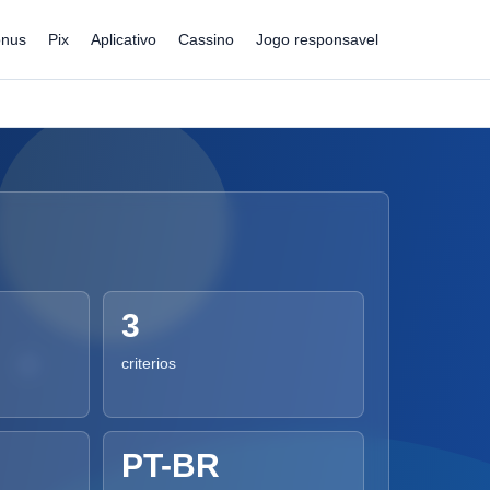
nus
Pix
Aplicativo
Cassino
Jogo responsavel
3
criterios
PT-BR