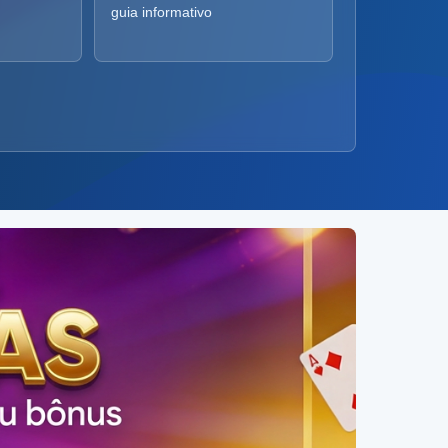
guia informativo