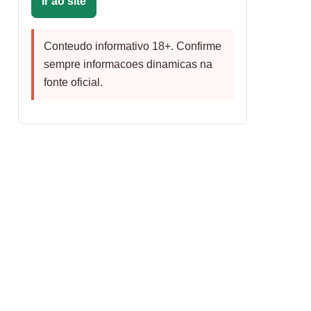
Ir ao site
Conteudo informativo 18+. Confirme
sempre informacoes dinamicas na
fonte oficial.