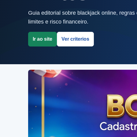
Guia editorial sobre blackjack online, regras
limites e risco financeiro.
Ir ao site
Ver criterios