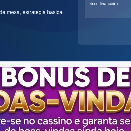
risco financeiro
 de mesa, estrategia basica,