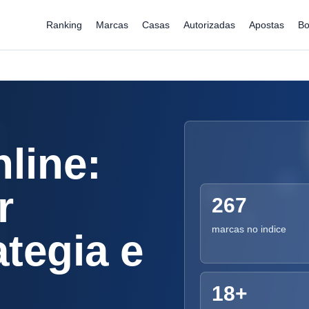
Ranking
Marcas
Casas
Autorizadas
Apostas
Bo
line:
r
267
marcas no indice
ategia e
18+