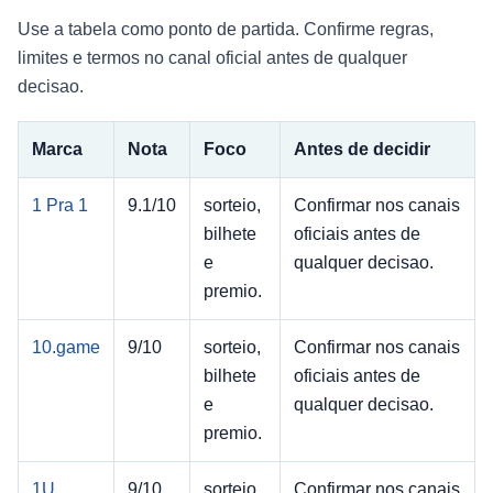
Use a tabela como ponto de partida. Confirme regras,
limites e termos no canal oficial antes de qualquer
decisao.
Marca
Nota
Foco
Antes de decidir
1 Pra 1
9.1/10
sorteio,
Confirmar nos canais
bilhete
oficiais antes de
e
qualquer decisao.
premio.
10.game
9/10
sorteio,
Confirmar nos canais
bilhete
oficiais antes de
e
qualquer decisao.
premio.
1U
9/10
sorteio,
Confirmar nos canais