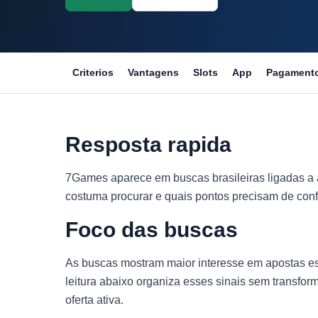
Criterios
Vantagens
Slots
App
Pagament
Resposta rapida
7Games aparece em buscas brasileiras ligadas a a
costuma procurar e quais pontos precisam de con
Foco das buscas
As buscas mostram maior interesse em apostas espo
leitura abaixo organiza esses sinais sem transfor
oferta ativa.