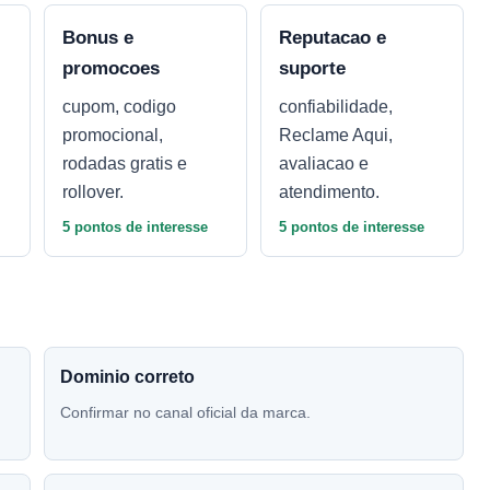
Bonus e
Reputacao e
promocoes
suporte
cupom, codigo
confiabilidade,
promocional,
Reclame Aqui,
rodadas gratis e
avaliacao e
rollover.
atendimento.
5 pontos de interesse
5 pontos de interesse
Dominio correto
Confirmar no canal oficial da marca.