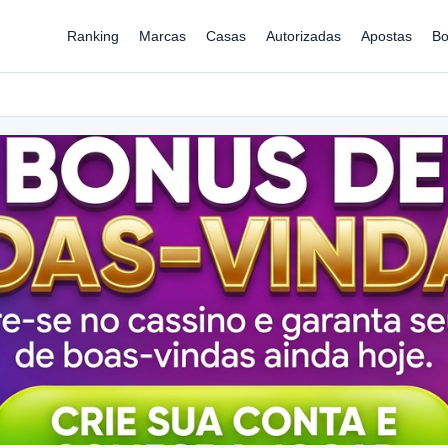
Ranking
Marcas
Casas
Autorizadas
Apostas
Bo