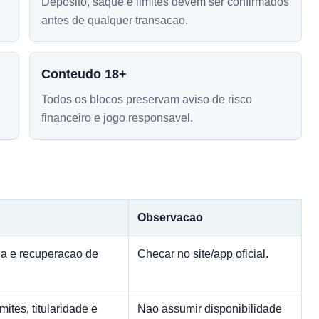
Deposito, saque e limites devem ser confirmados
antes de qualquer transacao.
Conteudo 18+
Todos os blocos preservam aviso de risco
financeiro e jogo responsavel.
Observacao
ha e recuperacao de
Checar no site/app oficial.
ites, titularidade e
Nao assumir disponibilidade