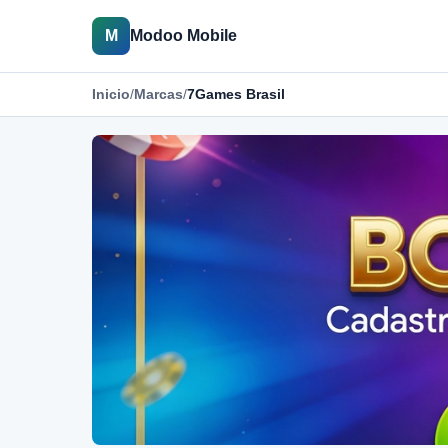
M
Modoo Mobile
Inicio
/
Marcas
/
7Games Brasil