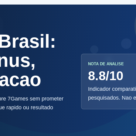
rasil:
nus,
NOTA DE ANALISE
8.8/10
iacao
Indicador comparat
pesquisados. Nao e 
sobre 7Games sem prometer
que rapido ou resultado