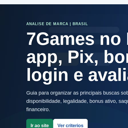
ANALISE DE MARCA | BRASIL
7Games no B
app, Pix, bo
login e aval
Guia para organizar as principais buscas 
disponibilidade, legalidade, bonus ativo, sa
financeiro.
Ir ao site
Ver criterios