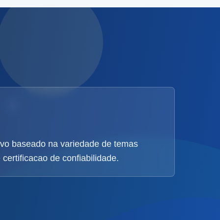
ivo baseado na variedade de temas
certificacao de confiabilidade.