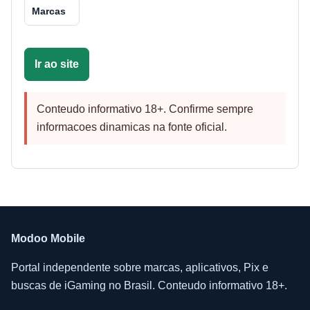
Marcas
Ir ao site
Conteudo informativo 18+. Confirme sempre
informacoes dinamicas na fonte oficial.
Modoo Mobile
Portal independente sobre marcas, aplicativos, Pix e
buscas de iGaming no Brasil. Conteudo informativo 18+.