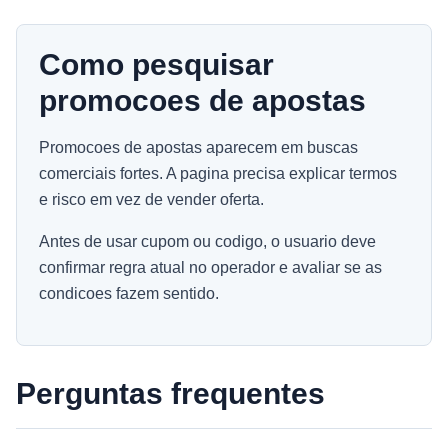
Como pesquisar
promocoes de apostas
Promocoes de apostas aparecem em buscas
comerciais fortes. A pagina precisa explicar termos
e risco em vez de vender oferta.
Antes de usar cupom ou codigo, o usuario deve
confirmar regra atual no operador e avaliar se as
condicoes fazem sentido.
Perguntas frequentes