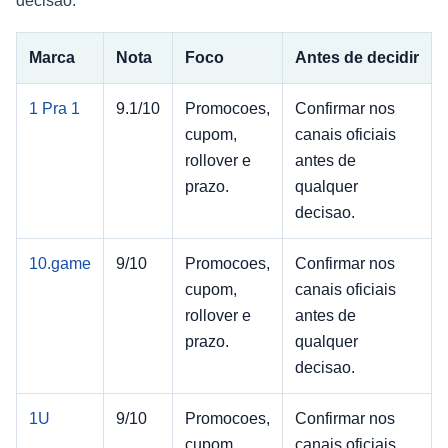
decisao.
Marca
Nota
Foco
Antes de decidir
1 Pra 1
9.1/10
Promocoes,
Confirmar nos
cupom,
canais oficiais
rollover e
antes de
prazo.
qualquer
decisao.
10.game
9/10
Promocoes,
Confirmar nos
cupom,
canais oficiais
rollover e
antes de
prazo.
qualquer
decisao.
1U
9/10
Promocoes,
Confirmar nos
cupom,
canais oficiais