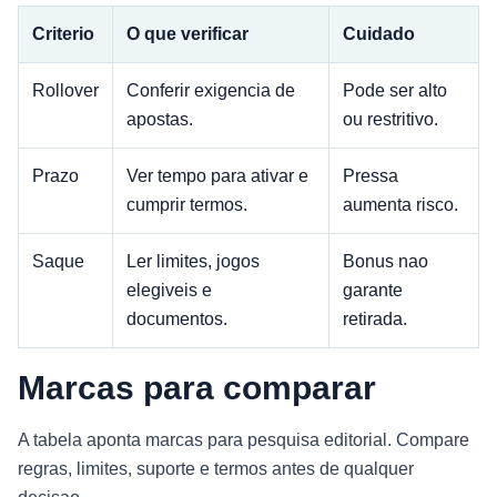
Criterio
O que verificar
Cuidado
Rollover
Conferir exigencia de
Pode ser alto
apostas.
ou restritivo.
Prazo
Ver tempo para ativar e
Pressa
cumprir termos.
aumenta risco.
Saque
Ler limites, jogos
Bonus nao
elegiveis e
garante
documentos.
retirada.
Marcas para comparar
A tabela aponta marcas para pesquisa editorial. Compare
regras, limites, suporte e termos antes de qualquer