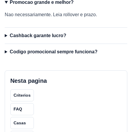
Promocao grande e melhor?
Nao necessariamente. Leia rollover e prazo.
Cashback garante lucro?
Codigo promocional sempre funciona?
Nesta pagina
Criterios
FAQ
Casas