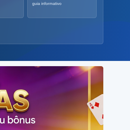
guia informativo