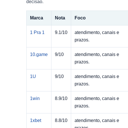
decisao.
Marca
Nota
Foco
1 Pra 1
9.1/10
atendimento, canais e
prazos.
10.game
9/10
atendimento, canais e
prazos.
1U
9/10
atendimento, canais e
prazos.
1win
8.9/10
atendimento, canais e
prazos.
1xbet
8.8/10
atendimento, canais e
prazos.