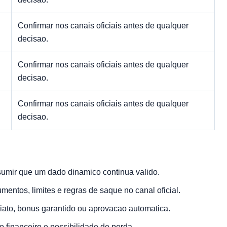
Confirmar nos canais oficiais antes de qualquer
decisao.
Confirmar nos canais oficiais antes de qualquer
decisao.
Confirmar nos canais oficiais antes de qualquer
decisao.
umir que um dado dinamico continua valido.
mentos, limites e regras de saque no canal oficial.
ato, bonus garantido ou aprovacao automatica.
 financeiro e possibilidade de perda.