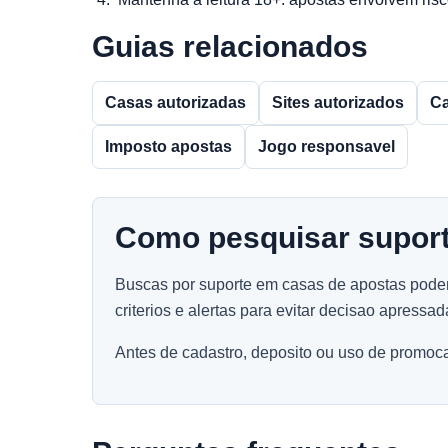
Guias relacionados
Casas autorizadas
Sites autorizados
Ca
Imposto apostas
Jogo responsavel
Como pesquisar suport
Buscas por suporte em casas de apostas podem 
criterios e alertas para evitar decisao apressad
Antes de cadastro, deposito ou uso de promocao