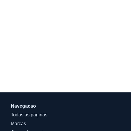
Navegacao
Todas as paginas
Marcas