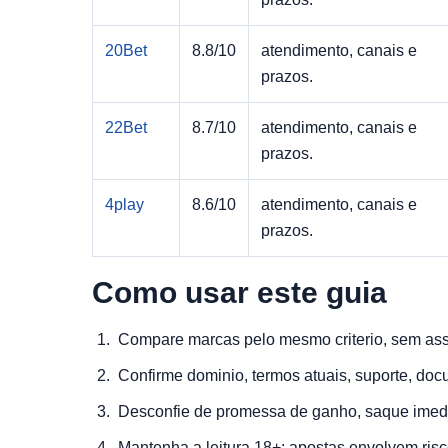
20Bet
8.8/10
atendimento, canais e
prazos.
22Bet
8.7/10
atendimento, canais e
prazos.
4play
8.6/10
atendimento, canais e
prazos.
Como usar este guia
Compare marcas pelo mesmo criterio, sem ass
Confirme dominio, termos atuais, suporte, docu
Desconfie de promessa de ganho, saque imedi
Mantenha a leitura 18+: apostas envolvem risco