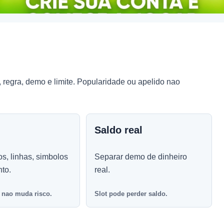
 regra, demo e limite. Popularidade ou apelido nao
Saldo real
os, linhas, simbolos
Separar demo de dinheiro
to.
real.
 nao muda risco.
Slot pode perder saldo.