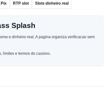
 Pix
RTP slot
Slots dinheiro real
ass Splash
emo e dinheiro real. A pagina organiza verificacao sem
, limites e termos do cassino.