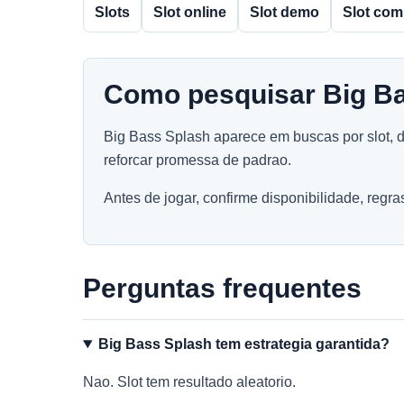
Slots
Slot online
Slot demo
Slot com
Como pesquisar Big B
Big Bass Splash aparece em buscas por slot, d
reforcar promessa de padrao.
Antes de jogar, confirme disponibilidade, regras
Perguntas frequentes
Big Bass Splash tem estrategia garantida?
Nao. Slot tem resultado aleatorio.