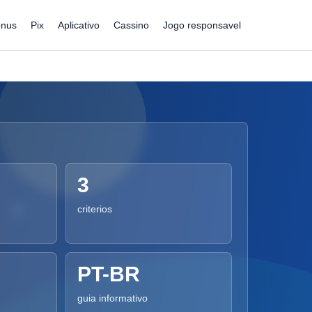
nus
Pix
Aplicativo
Cassino
Jogo responsavel
3
criterios
PT-BR
guia informativo