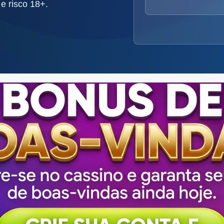
e risco 18+.