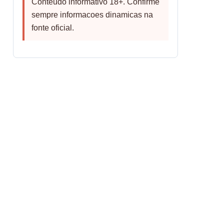
Conteudo informativo 18+. Confirme
sempre informacoes dinamicas na
fonte oficial.