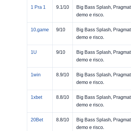
1 Pra 1
9.1/10
Big Bass Splash, Pragmati
demo e risco.
10.game
9/10
Big Bass Splash, Pragmati
demo e risco.
1U
9/10
Big Bass Splash, Pragmati
demo e risco.
1win
8.9/10
Big Bass Splash, Pragmati
demo e risco.
1xbet
8.8/10
Big Bass Splash, Pragmati
demo e risco.
20Bet
8.8/10
Big Bass Splash, Pragmati
demo e risco.