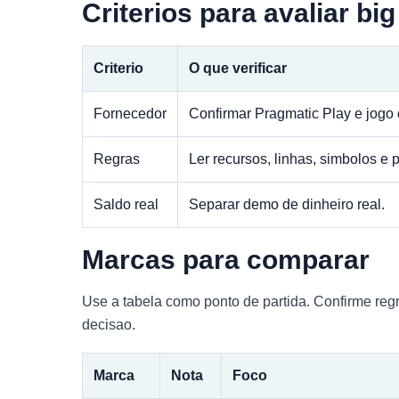
Criterios para avaliar bi
Criterio
O que verificar
Fornecedor
Confirmar Pragmatic Play e jogo o
Regras
Ler recursos, linhas, simbolos e
Saldo real
Separar demo de dinheiro real.
Marcas para comparar
Use a tabela como ponto de partida. Confirme regra
decisao.
Marca
Nota
Foco