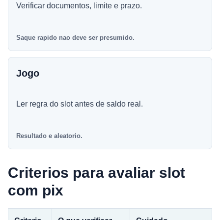
Verificar documentos, limite e prazo.
Saque rapido nao deve ser presumido.
Jogo
Ler regra do slot antes de saldo real.
Resultado e aleatorio.
Criterios para avaliar slot
com pix