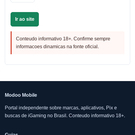
Ir ao site
Conteudo informativo 18+. Confirme sempre
informacoes dinamicas na fonte oficial.
Modoo Mobile
Portal independente sobre marcas, aplicativos, Pix e
buscas de iGaming no Brasil. Conteudo informativo 18+.
Guias