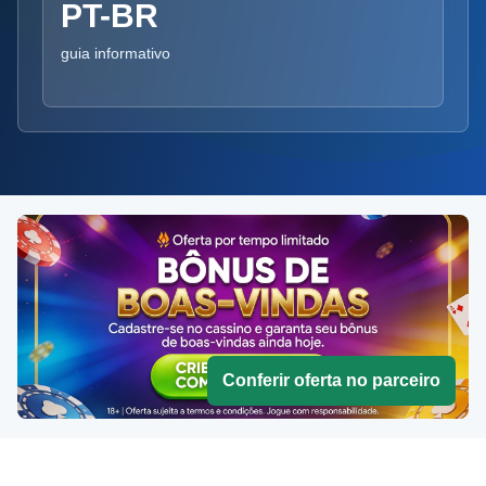
PT-BR
guia informativo
Conferir oferta no parceiro