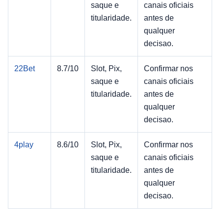
saque e
canais oficiais
titularidade.
antes de
qualquer
decisao.
22Bet
8.7/10
Slot, Pix,
Confirmar nos
saque e
canais oficiais
titularidade.
antes de
qualquer
decisao.
4play
8.6/10
Slot, Pix,
Confirmar nos
saque e
canais oficiais
titularidade.
antes de
qualquer
decisao.