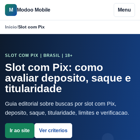
M
Modoo Mobile
Menu
Inicio
/
Slot com Pix
SLOT COM PIX | BRASIL | 18+
Slot com Pix: como
avaliar deposito, saque e
titularidade
Guia editorial sobre buscas por slot com Pix,
deposito, saque, titularidade, limites e verificacao.
Ir ao site
Ver criterios