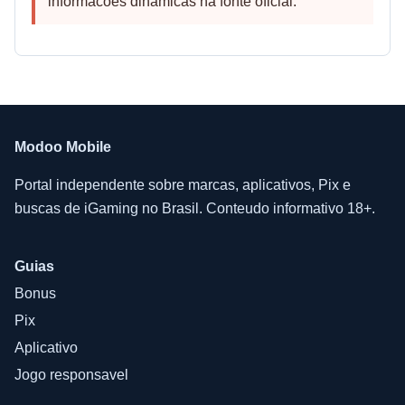
informacoes dinamicas na fonte oficial.
Modoo Mobile
Portal independente sobre marcas, aplicativos, Pix e
buscas de iGaming no Brasil. Conteudo informativo 18+.
Guias
Bonus
Pix
Aplicativo
Jogo responsavel