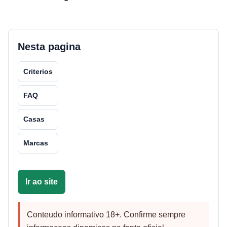
Nesta pagina
Criterios
FAQ
Casas
Marcas
Ir ao site
Conteudo informativo 18+. Confirme sempre