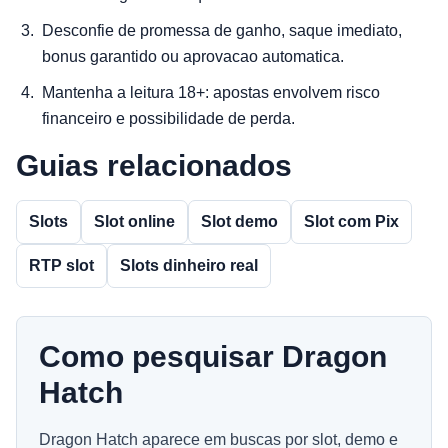
Desconfie de promessa de ganho, saque imediato,
bonus garantido ou aprovacao automatica.
Mantenha a leitura 18+: apostas envolvem risco
financeiro e possibilidade de perda.
Guias relacionados
Slots
Slot online
Slot demo
Slot com Pix
RTP slot
Slots dinheiro real
Como pesquisar Dragon
Hatch
Dragon Hatch aparece em buscas por slot, demo e