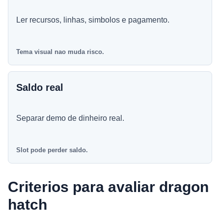
Ler recursos, linhas, simbolos e pagamento.
Tema visual nao muda risco.
Saldo real
Separar demo de dinheiro real.
Slot pode perder saldo.
Criterios para avaliar dragon
hatch