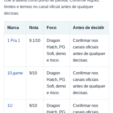
Use a tabela como ponto de partida. Confirme regras,
limites e termos no canal oficial antes de qualquer
decisao.
Marca
Nota
Foco
Antes de decidir
1 Pra 1
9.1/10
Dragon
Confirmar nos
Hatch, PG
canais oficiais
Soft, demo
antes de qualquer
e risco.
decisao.
10.game
9/10
Dragon
Confirmar nos
Hatch, PG
canais oficiais
Soft, demo
antes de qualquer
e risco.
decisao.
1U
9/10
Dragon
Confirmar nos
Hatch, PG
canais oficiais