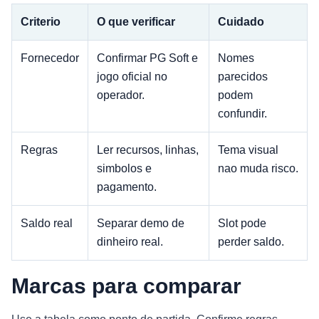
Criterio
O que verificar
Cuidado
Fornecedor
Confirmar PG Soft e
Nomes
jogo oficial no
parecidos
operador.
podem
confundir.
Regras
Ler recursos, linhas,
Tema visual
simbolos e
nao muda risco.
pagamento.
Saldo real
Separar demo de
Slot pode
dinheiro real.
perder saldo.
Marcas para comparar