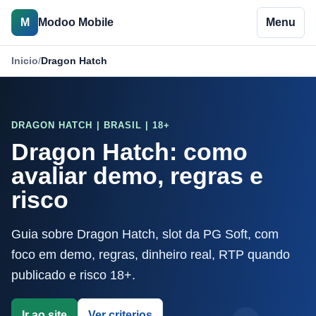
M
Modoo Mobile
Menu
Inicio
/
Dragon Hatch
DRAGON HATCH | BRASIL | 18+
Dragon Hatch: como
avaliar demo, regras e
risco
Guia sobre Dragon Hatch, slot da PG Soft, com
foco em demo, regras, dinheiro real, RTP quando
publicado e risco 18+.
Ir ao site
Ver criterios