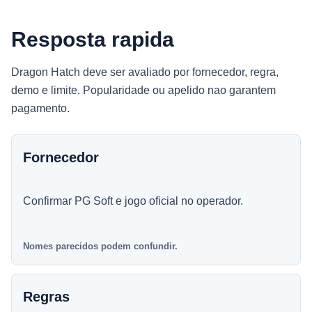
Resposta rapida
Dragon Hatch deve ser avaliado por fornecedor, regra,
demo e limite. Popularidade ou apelido nao garantem
pagamento.
Fornecedor
Confirmar PG Soft e jogo oficial no operador.
Nomes parecidos podem confundir.
Regras