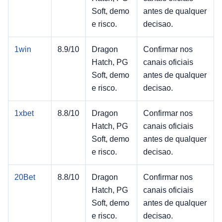
Soft, demo
antes de qualquer
e risco.
decisao.
1win
8.9/10
Dragon
Confirmar nos
Hatch, PG
canais oficiais
Soft, demo
antes de qualquer
e risco.
decisao.
1xbet
8.8/10
Dragon
Confirmar nos
Hatch, PG
canais oficiais
Soft, demo
antes de qualquer
e risco.
decisao.
20Bet
8.8/10
Dragon
Confirmar nos
Hatch, PG
canais oficiais
Soft, demo
antes de qualquer
e risco.
decisao.