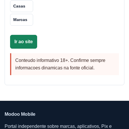
Casas
Marcas
Ir ao site
Conteudo informativo 18+. Confirme sempre
informacoes dinamicas na fonte oficial.
Modoo Mobile
Portal independente sobre marcas, aplicativos, Pix e