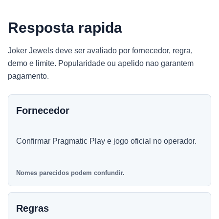
Resposta rapida
Joker Jewels deve ser avaliado por fornecedor, regra,
demo e limite. Popularidade ou apelido nao garantem
pagamento.
Fornecedor
Confirmar Pragmatic Play e jogo oficial no operador.
Nomes parecidos podem confundir.
Regras