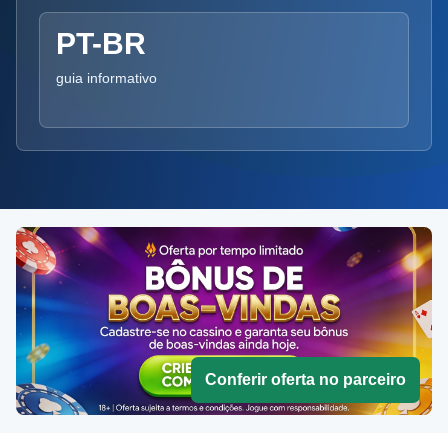
PT-BR
guia informativo
Conferir oferta no parceiro