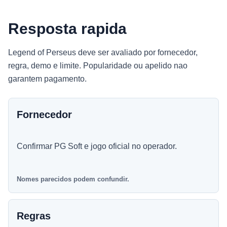
Resposta rapida
Legend of Perseus deve ser avaliado por fornecedor,
regra, demo e limite. Popularidade ou apelido nao
garantem pagamento.
Fornecedor
Confirmar PG Soft e jogo oficial no operador.
Nomes parecidos podem confundir.
Regras