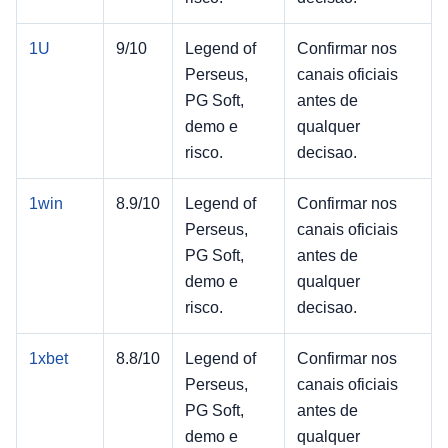
1U
9/10
Legend of
Confirmar nos
Perseus,
canais oficiais
PG Soft,
antes de
demo e
qualquer
risco.
decisao.
1win
8.9/10
Legend of
Confirmar nos
Perseus,
canais oficiais
PG Soft,
antes de
demo e
qualquer
risco.
decisao.
1xbet
8.8/10
Legend of
Confirmar nos
Perseus,
canais oficiais
PG Soft,
antes de
demo e
qualquer