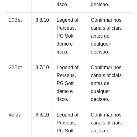
risco.
decisao.
20Bet
8.8/10
Legend of
Confirmar nos
Perseus,
canais oficiais
PG Soft,
antes de
demo e
qualquer
risco.
decisao.
22Bet
8.7/10
Legend of
Confirmar nos
Perseus,
canais oficiais
PG Soft,
antes de
demo e
qualquer
risco.
decisao.
4play
8.6/10
Legend of
Confirmar nos
Perseus,
canais oficiais
PG Soft,
antes de