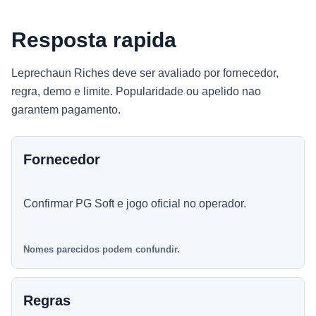
Resposta rapida
Leprechaun Riches deve ser avaliado por fornecedor,
regra, demo e limite. Popularidade ou apelido nao
garantem pagamento.
Fornecedor
Confirmar PG Soft e jogo oficial no operador.
Nomes parecidos podem confundir.
Regras