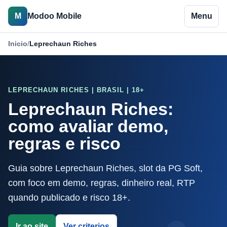
M
Modoo Mobile
Menu
Inicio
/
Leprechaun Riches
LEPRECHAUN RICHES | BRASIL | 18+
Leprechaun Riches:
como avaliar demo,
regras e risco
Guia sobre Leprechaun Riches, slot da PG Soft,
com foco em demo, regras, dinheiro real, RTP
quando publicado e risco 18+.
Ir ao site
Ver criterios