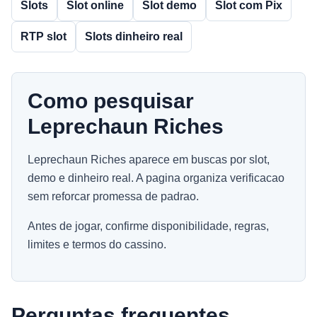
Slots
Slot online
Slot demo
Slot com Pix
RTP slot
Slots dinheiro real
Como pesquisar
Leprechaun Riches
Leprechaun Riches aparece em buscas por slot,
demo e dinheiro real. A pagina organiza verificacao
sem reforcar promessa de padrao.
Antes de jogar, confirme disponibilidade, regras,
limites e termos do cassino.
Perguntas frequentes