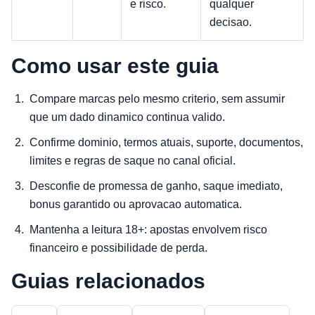
e risco.
qualquer
decisao.
Como usar este guia
Compare marcas pelo mesmo criterio, sem assumir
que um dado dinamico continua valido.
Confirme dominio, termos atuais, suporte, documentos,
limites e regras de saque no canal oficial.
Desconfie de promessa de ganho, saque imediato,
bonus garantido ou aprovacao automatica.
Mantenha a leitura 18+: apostas envolvem risco
financeiro e possibilidade de perda.
Guias relacionados