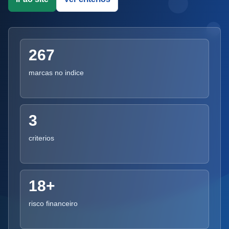
267
marcas no indice
3
criterios
18+
risco financeiro