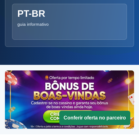
PT-BR
guia informativo
Conferir oferta no parceiro