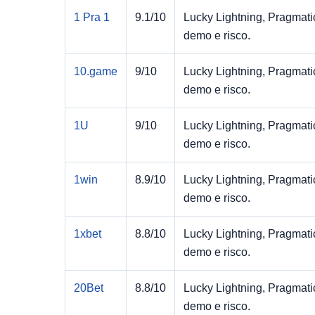
1 Pra 1
9.1/10
Lucky Lightning, Pragmati
demo e risco.
10.game
9/10
Lucky Lightning, Pragmati
demo e risco.
1U
9/10
Lucky Lightning, Pragmati
demo e risco.
1win
8.9/10
Lucky Lightning, Pragmati
demo e risco.
1xbet
8.8/10
Lucky Lightning, Pragmati
demo e risco.
20Bet
8.8/10
Lucky Lightning, Pragmati
demo e risco.