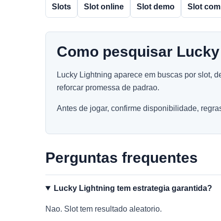
Slots
Slot online
Slot demo
Slot com
Como pesquisar Lucky 
Lucky Lightning aparece em buscas por slot, de
reforcar promessa de padrao.
Antes de jogar, confirme disponibilidade, regras
Perguntas frequentes
Lucky Lightning tem estrategia garantida?
Nao. Slot tem resultado aleatorio.