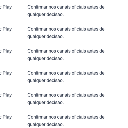
c Play,
Confirmar nos canais oficiais antes de
qualquer decisao.
c Play,
Confirmar nos canais oficiais antes de
qualquer decisao.
c Play,
Confirmar nos canais oficiais antes de
qualquer decisao.
c Play,
Confirmar nos canais oficiais antes de
qualquer decisao.
c Play,
Confirmar nos canais oficiais antes de
qualquer decisao.
c Play,
Confirmar nos canais oficiais antes de
qualquer decisao.