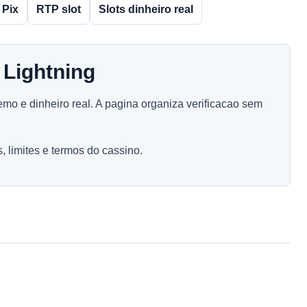
 Pix
RTP slot
Slots dinheiro real
Lightning
mo e dinheiro real. A pagina organiza verificacao sem
, limites e termos do cassino.