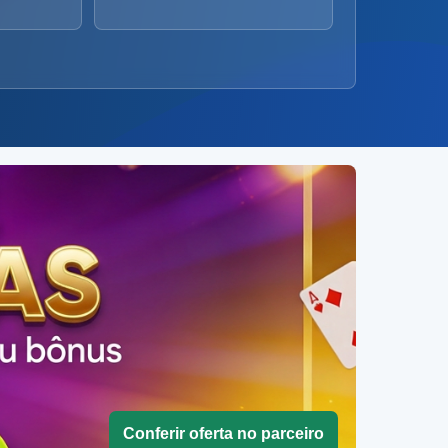
Conferir oferta no parceiro