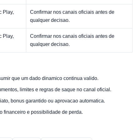
c Play,
Confirmar nos canais oficiais antes de
qualquer decisao.
c Play,
Confirmar nos canais oficiais antes de
qualquer decisao.
umir que um dado dinamico continua valido.
mentos, limites e regras de saque no canal oficial.
ato, bonus garantido ou aprovacao automatica.
 financeiro e possibilidade de perda.