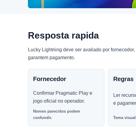
Resposta rapida
Lucky Lightning deve ser avaliado por fornecedor,
garantem pagamento.
Fornecedor
Regras
Confirmar Pragmatic Play e
Ler recurs
jogo oficial no operador.
e pagamen
Nomes parecidos podem
confundir.
Tema visual