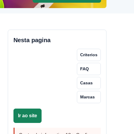
Nesta pagina
Criterios
FAQ
Casas
Marcas
Ir ao site