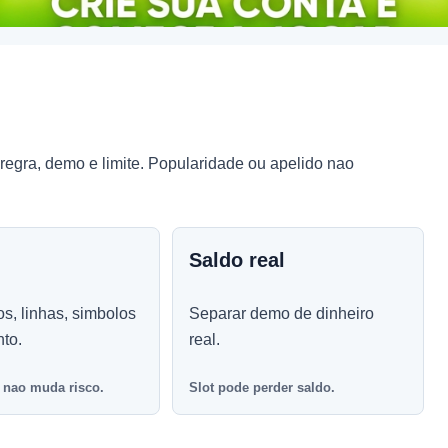
 regra, demo e limite. Popularidade ou apelido nao
Saldo real
os, linhas, simbolos
Separar demo de dinheiro
to.
real.
 nao muda risco.
Slot pode perder saldo.