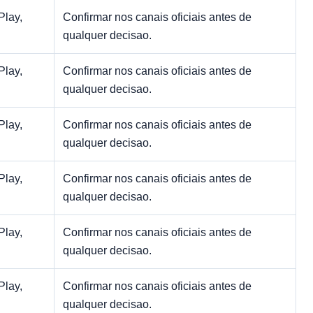
Play,
Confirmar nos canais oficiais antes de
qualquer decisao.
Play,
Confirmar nos canais oficiais antes de
qualquer decisao.
Play,
Confirmar nos canais oficiais antes de
qualquer decisao.
Play,
Confirmar nos canais oficiais antes de
qualquer decisao.
Play,
Confirmar nos canais oficiais antes de
qualquer decisao.
Play,
Confirmar nos canais oficiais antes de
qualquer decisao.