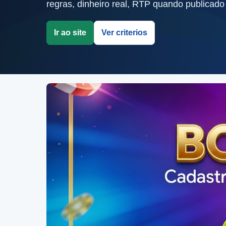
regras, dinheiro real, RTP quando publicado 
Ir ao site
Ver criterios