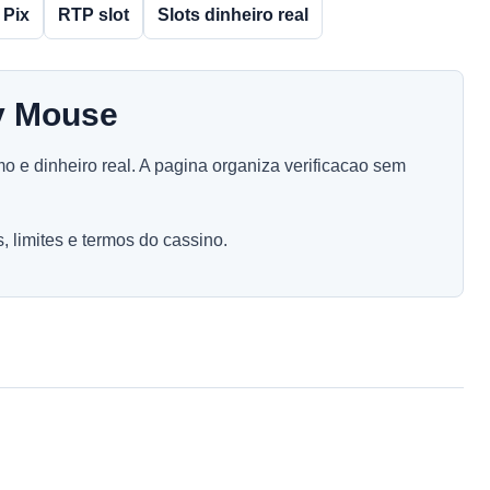
 Pix
RTP slot
Slots dinheiro real
y Mouse
 e dinheiro real. A pagina organiza verificacao sem
, limites e termos do cassino.