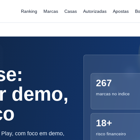
Ranking
Marcas
Casas
Autorizadas
Apostas
Bo
se:
267
r demo,
marcas no indice
co
18+
 Play, com foco em demo,
risco financeiro