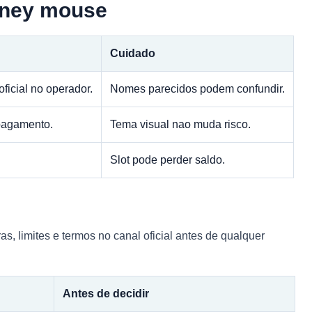
money mouse
Cuidado
ficial no operador.
Nomes parecidos podem confundir.
 pagamento.
Tema visual nao muda risco.
Slot pode perder saldo.
s, limites e termos no canal oficial antes de qualquer
Antes de decidir