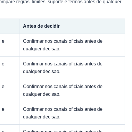
ompare regras, limites, suporte e termos antes de qualquer
Antes de decidir
P e
Confirmar nos canais oficiais antes de
qualquer decisao.
P e
Confirmar nos canais oficiais antes de
qualquer decisao.
P e
Confirmar nos canais oficiais antes de
qualquer decisao.
P e
Confirmar nos canais oficiais antes de
qualquer decisao.
P e
Confirmar nos canais oficiais antes de