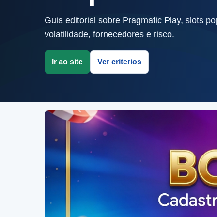
Guia editorial sobre Pragmatic Play, slots p
volatilidade, fornecedores e risco.
Ir ao site
Ver criterios