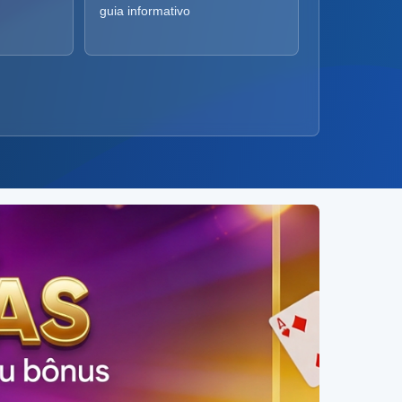
guia informativo