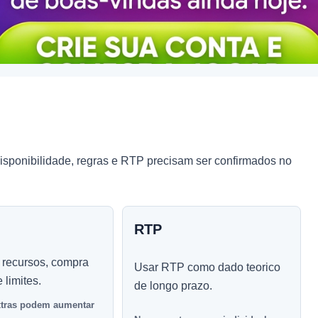
isponibilidade, regras e RTP precisam ser confirmados no
RTP
, recursos, compra
Usar RTP como dado teorico
 limites.
de longo prazo.
xtras podem aumentar