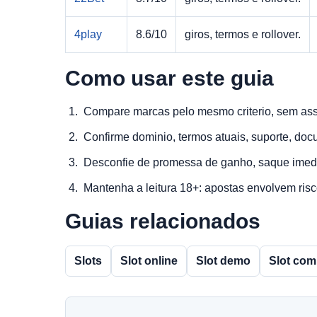
4play
8.6/10
giros, termos e rollover.
Como usar este guia
Compare marcas pelo mesmo criterio, sem ass
Confirme dominio, termos atuais, suporte, docu
Desconfie de promessa de ganho, saque imedi
Mantenha a leitura 18+: apostas envolvem risco
Guias relacionados
Slots
Slot online
Slot demo
Slot com