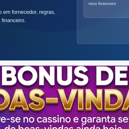
risco financeiro
o em fornecedor, regras,
financeiro.