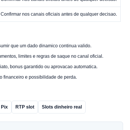
Confirmar nos canais oficiais antes de qualquer decisao.
umir que um dado dinamico continua valido.
mentos, limites e regras de saque no canal oficial.
ato, bonus garantido ou aprovacao automatica.
 financeiro e possibilidade de perda.
 Pix
RTP slot
Slots dinheiro real